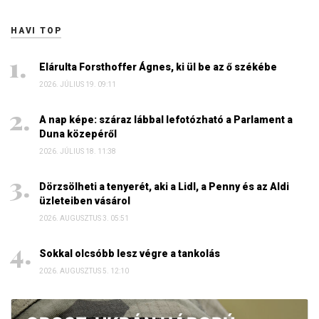
HAVI TOP
Elárulta Forsthoffer Ágnes, ki ül be az ő székébe
2026. JÚLIUS 19. 09:11
A nap képe: száraz lábbal lefotózható a Parlament a
Duna közepéről
2026. JÚLIUS 18. 11:38
Dörzsölheti a tenyerét, aki a Lidl, a Penny és az Aldi
üzleteiben vásárol
2026. AUGUSZTUS 3. 05:51
Sokkal olcsóbb lesz végre a tankolás
2026. AUGUSZTUS 5. 12:10