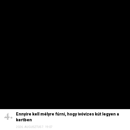
HETI TOP
Dörzsölheti a tenyerét, aki a Lidl, a Penny és az Aldi
üzleteiben vásárol
2026. AUGUSZTUS 3. 05:51
Sokkal olcsóbb lesz végre a tankolás
2026. AUGUSZTUS 5. 12:10
Energiaválság: nem akármi történt Pakson, Magyar
Péter a helyszínre tart – frissítve
2026. AUGUSZTUS 4. 08:19
Ennyire kell mélyre fúrni, hogy ivóvizes kút legyen a
kertben
2026. AUGUSZTUS 7. 19:07