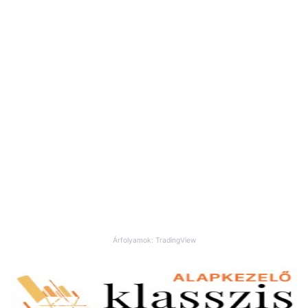
Árfolyamok: TradingView