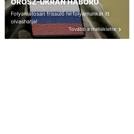
OROSZ-UKRÁN HÁBORÚ
Folyamatosan frissülő hírfolyamunkat itt
olvashatja!
Tovább a mellékletre