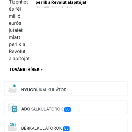
perlik a Revolut alapítóját
2026. AUGUSZTUS 4. 14:27
TOVÁBBI HÍREK >
NYUGDÍJ
KALKULÁTOR
ADÓ
KALKULÁTOROK
ÚJ
BÉR
KALKULÁTOROK
ÚJ