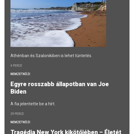
Athénban és Szalonikiben is lehet tüntetés.
4 PERCE
NEMZETKÖZI
Egyre rosszabb állapotban van Joe
Biden
A fia jelentette be a hírt.
29 PERCE
NEMZETKÖZI
Tragédia New York kikötőjében – Életét