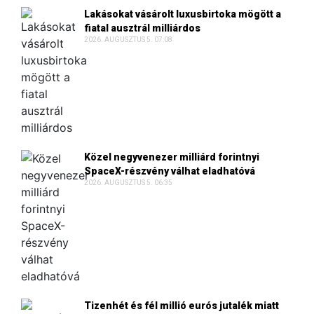
Lakásokat vásárolt luxusbirtoka mögött a
fiatal ausztrál milliárdos
2026. AUGUSZTUS 5. 07:08
Közel negyvenezer milliárd forintnyi
SpaceX-részvény válhat eladhatóvá
2026. AUGUSZTUS 5. 06:35
Tizenhét és fél millió eurós jutalék miatt