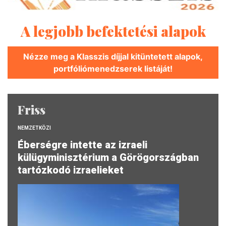
A legjobb befektetési alapok
Nézze meg a Klasszis díjjal kitüntetett alapok,
portfóliómenedzserek listáját!
Friss
NEMZETKÖZI
Éberségre intette az izraeli
külügyminisztérium a Görögországban
tartózkodó izraelieket