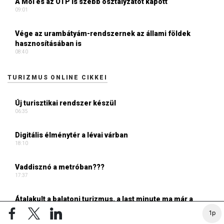
A Mol és az OTP is szebb osztályzatot kapott
09:01
Vége az urambátyám-rendszernek az állami földek
hasznosításában is
08:40
TURIZMUS ONLINE CIKKEI
Új turisztikai rendszer készül
06:35
Digitális élménytér a lévai várban
18:10
Vaddisznó a metróban???
17:37
Átalakult a balatoni turizmus, a last minute ma már a
meghatározó
1p
09:36