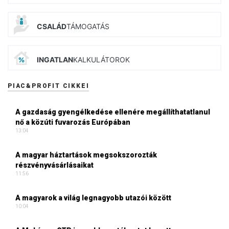
CSALÁD
TÁMOGATÁS
INGATLAN
KALKULÁTOROK
PIAC&PROFIT CIKKEI
A gazdaság gyengélkedése ellenére megállíthatatlanul
nő a közúti fuvarozás Európában
13:04
A magyar háztartások megsokszorozták
részvényvásárlásaikat
11:56
A magyarok a világ legnagyobb utazói között
10:04