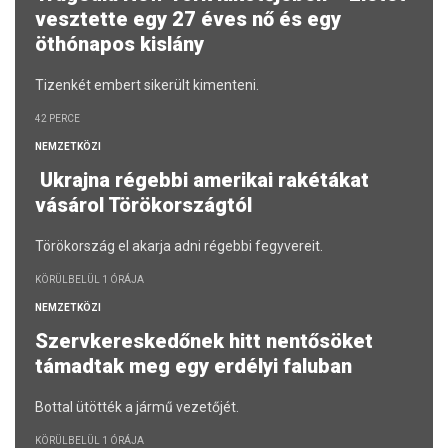
vesztette egy 27 éves nő és egy
öthónapos kislány
Tizenkét embert sikerült kimenteni.
42 PERCE
NEMZETKÖZI
Ukrajna régebbi amerikai rakétákat
vásárol Törökországtól
Törökország el akarja adni régebbi fegyvereit.
KÖRÜLBELÜL 1 ÓRÁJA
NEMZETKÖZI
Szervkereskedőnek hitt nentősöket
támadtak meg egy erdélyi faluban
Bottal ütötték a jármű vezetőjét.
KÖRÜLBELÜL 1 ÓRÁJA