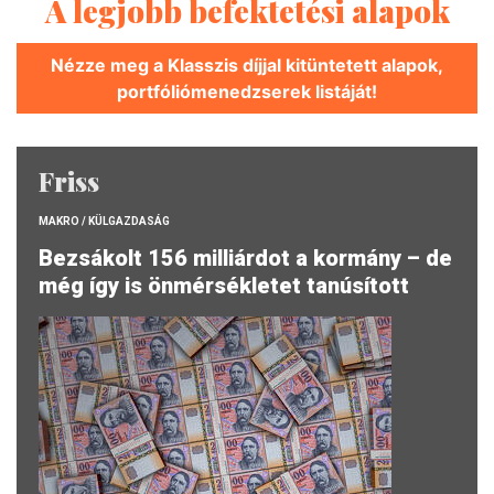
A legjobb befektetési alapok
Nézze meg a Klasszis díjjal kitüntetett alapok,
portfóliómenedzserek listáját!
Friss
MAKRO / KÜLGAZDASÁG
Bezsákolt 156 milliárdot a kormány – de
még így is önmérsékletet tanúsított