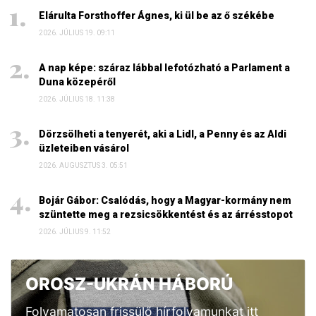
Elárulta Forsthoffer Ágnes, ki ül be az ő székébe
2026. JÚLIUS 19. 09:11
A nap képe: száraz lábbal lefotózható a Parlament a
Duna közepéről
2026. JÚLIUS 18. 11:38
Dörzsölheti a tenyerét, aki a Lidl, a Penny és az Aldi
üzleteiben vásárol
2026. AUGUSZTUS 3. 05:51
Bojár Gábor: Csalódás, hogy a Magyar-kormány nem
szüntette meg a rezsicsökkentést és az árrésstopot
2026. JÚLIUS 9. 11:52
OROSZ-UKRÁN HÁBORÚ
Folyamatosan frissülő hírfolyamunkat itt