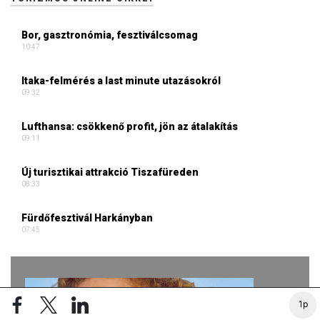
Bor, gasztronómia, fesztiválcsomag
10:47
Itaka-felmérés a last minute utazásokról
09:32
Lufthansa: csökkenő profit, jön az átalakítás
09:11
Új turisztikai attrakció Tiszafüreden
08:33
Fürdőfesztivál Harkányban
07:45
1p