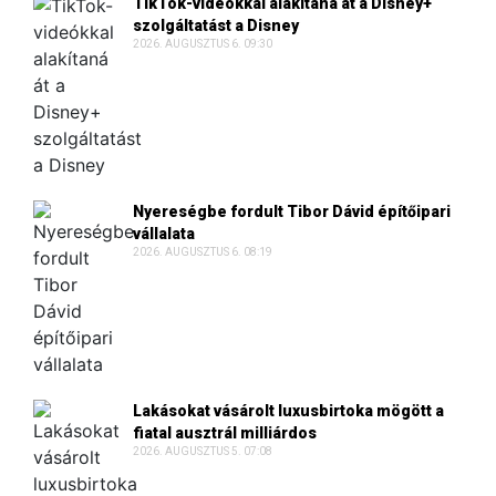
TikTok-videókkal alakítaná át a Disney+
szolgáltatást a Disney
2026. AUGUSZTUS 6. 09:30
Nyereségbe fordult Tibor Dávid építőipari
vállalata
2026. AUGUSZTUS 6. 08:19
Lakásokat vásárolt luxusbirtoka mögött a
fiatal ausztrál milliárdos
2026. AUGUSZTUS 5. 07:08