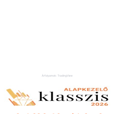
Árfolyamok: TradingView