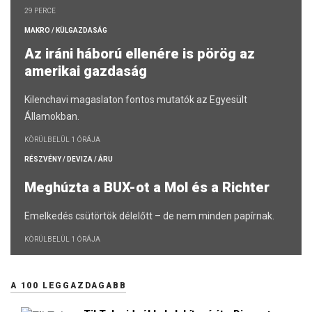
29 PERCE
MAKRO / KÜLGAZDASÁG
Az iráni háború ellenére is pörög az
amerikai gazdaság
Kilenchavi magaslaton fontos mutatók az Egyesült
Államokban.
KÖRÜLBELÜL 1 ÓRÁJA
RÉSZVÉNY / DEVIZA / ÁRU
Meghúzta a BUX-ot a Mol és a Richter
Emelkedés csütörtök délelőtt – de nem minden papírnak.
KÖRÜLBELÜL 1 ÓRÁJA
A 100 LEGGAZDAGABB