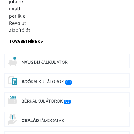
TOVÁBBI HÍREK >
NYUGDÍJ
KALKULÁTOR
ADÓ
KALKULÁTOROK
ÚJ
BÉR
KALKULÁTOROK
ÚJ
CSALÁD
TÁMOGATÁS