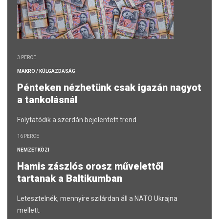
3 PERCE
MAKRO / KÜLGAZDASÁG
Pénteken nézhetünk csak igazán nagyot
a tankolásnál
Folytatódik a szerdán bejelentett trend.
16 PERCE
NEMZETKÖZI
Hamis zászlós orosz művelettől
tartanak a Baltikumban
Letesztelnék, mennyire szilárdan áll a NATO Ukrajna
mellett.