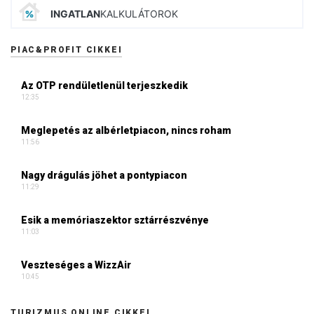
INGATLAN
KALKULÁTOROK
PIAC&PROFIT CIKKEI
Az OTP rendületlenül terjeszkedik
12:35
Meglepetés az albérletpiacon, nincs roham
11:56
Nagy drágulás jöhet a pontypiacon
11:29
Esik a memóriaszektor sztárrészvénye
11:03
Veszteséges a WizzAir
10:45
TURIZMUS ONLINE CIKKEI