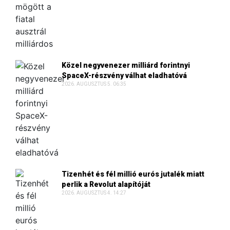
Közel negyvenezer milliárd forintnyi
SpaceX-részvény válhat eladhatóvá
2026. AUGUSZTUS 5. 06:35
Tizenhét és fél millió eurós jutalék miatt
perlik a Revolut alapítóját
2026. AUGUSZTUS 4. 14:27