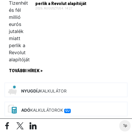
perlik a Revolut alapítóját
2026. AUGUSZTUS 4. 14:27
TOVÁBBI HÍREK >
NYUGDÍJ
KALKULÁTOR
ADÓ
KALKULÁTOROK
ÚJ
1p
BÉR
KALKULÁTOROK
ÚJ