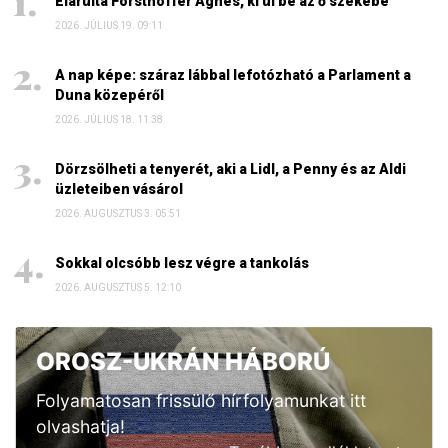
Elárulta Forsthoffer Ágnes, ki ül be az ő székébe
2026. JÚLIUS 19. 09:11
A nap képe: száraz lábbal lefotózható a Parlament a
Duna közepéről
2026. JÚLIUS 18. 11:38
Dörzsölheti a tenyerét, aki a Lidl, a Penny és az Aldi
üzleteiben vásárol
2026. AUGUSZTUS 3. 05:51
Sokkal olcsóbb lesz végre a tankolás
2026. AUGUSZTUS 5. 12:10
OROSZ-UKRÁN HÁBORÚ
Folyamatosan frissülő hírfolyamunkat itt
olvashatja!