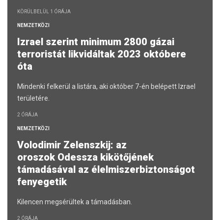
KÖRÜLBELÜL 1 ÓRÁJA
NEMZETKÖZI
Izrael szerint minimum 2800 gázai
terroristát likvidáltak 2023 októbere
óta
Mindenki felkerül a listára, aki október 7-én belépett Izrael
területére.
2 ÓRÁJA
NEMZETKÖZI
Volodimir Zelenszkij: az
oroszok Odessza kikötőjének
támadásával az élelmiszerbiztonságot
fenyegetik
Kilencen megsérültek a támadásban.
2 ÓRÁJA