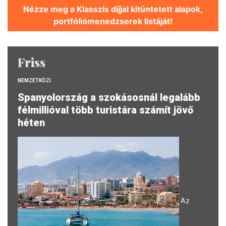
Nézze meg a Klasszis díjjal kitüntetett alapok,
portfóliómenedzserek listáját!
Friss
NEMZETKÖZI
Spanyolország a szokásosnál legalább
félmillióval több turistára számít jövő
héten
Az