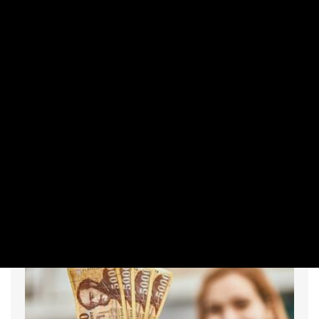
RÉSZVÉNY / DEVIZA / ÁRU
Nagy nap lehet ma a tőzsdén
PRIVÁTBANKÁR.HU | 2026. AUGUSZTUS 7. 09:21
A csütörtöki záróértékéhez képest enyhén erősödött.