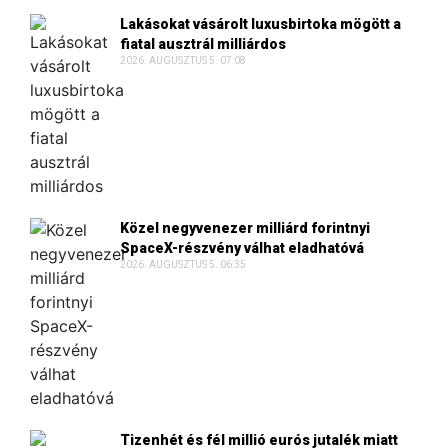
Lakásokat vásárolt luxusbirtoka mögött a
fiatal ausztrál milliárdos
2026. AUGUSZTUS 5. 07:08
Közel negyvenezer milliárd forintnyi
SpaceX-részvény válhat eladhatóvá
2026. AUGUSZTUS 5. 06:35
Tizenhét és fél millió eurós jutalék miatt