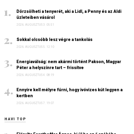
Dörzsölheti a tenyerét, aki a Lidl, a Penny és az Aldi
üzleteiben vásárol
2026. AUGUSZTUS 3. 05:51
Sokkal olcsóbb lesz végre a tankolás
2026. AUGUSZTUS 5. 12:10
Energiaválság: nem akármi történt Pakson, Magyar
Péter a helyszínre tart – frissítve
2026. AUGUSZTUS 4. 08:19
Ennyire kell mélyre fúrni, hogy ivóvizes kút legyen a
kertben
2026. AUGUSZTUS 7. 19:07
HAVI TOP