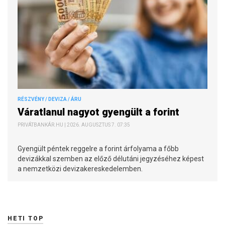
RÉSZVÉNY / DEVIZA / ÁRU
Váratlanul nagyot gyengült a forint
PRIVÁTBANKÁR.HU | 2026. AUGUSZTUS 7. 07:35
Gyengült péntek reggelre a forint árfolyama a főbb
devizákkal szemben az előző délutáni jegyzéséhez képest
a nemzetközi devizakereskedelemben.
HETI TOP