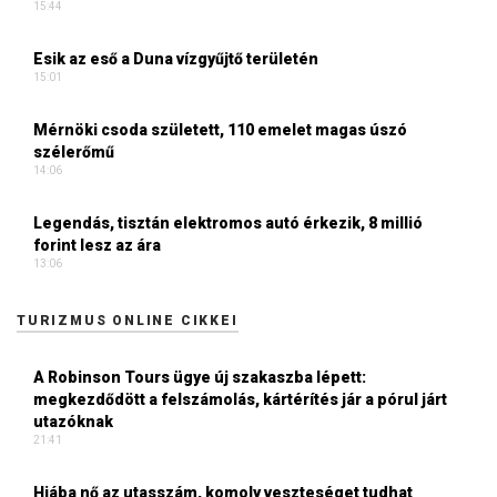
15:44
Esik az eső a Duna vízgyűjtő területén
15:01
Mérnöki csoda született, 110 emelet magas úszó
szélerőmű
14:06
Legendás, tisztán elektromos autó érkezik, 8 millió
forint lesz az ára
13:06
TURIZMUS ONLINE CIKKEI
A Robinson Tours ügye új szakaszba lépett:
megkezdődött a felszámolás, kártérítés jár a pórul járt
utazóknak
21:41
Hiába nő az utasszám, komoly veszteséget tudhat