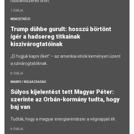
robbanószeres drón.
7 ÓRÁJA
NEMZETKÖZI
Trump dühbe gurult: hosszú börtönt
ígér a hadsereg titkainak
kiszivárogtatóinak
„El fogjuk kapni őket” – az amerikai elnök keményen üzent
a szivárogtatóknak.
8 ÓRÁJA
MAKRO / KÜLGAZDASÁG
Súlyos kijelentést tett Magyar Péter:
szerinte az Orbán-kormány tudta, hogy
baj van
Tudták, hogy a magyar energiarendszer a végnapjait éli.
8 ÓRÁJA