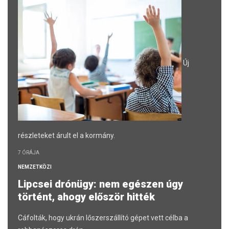
Új
részleteket árult el a kormány.
7 ÓRÁJA
NEMZETKÖZI
Lipcsei drónügy: nem egészen úgy
történt, ahogy először hitték
Cáfolták, hogy ukrán lőszerszállító gépet vett célba a