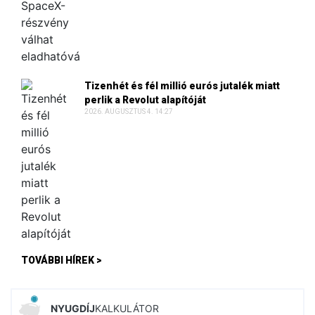
Tizenhét és fél millió eurós jutalék miatt
perlik a Revolut alapítóját
2026. AUGUSZTUS 4. 14:27
TOVÁBBI HÍREK >
NYUGDÍJ
KALKULÁTOR