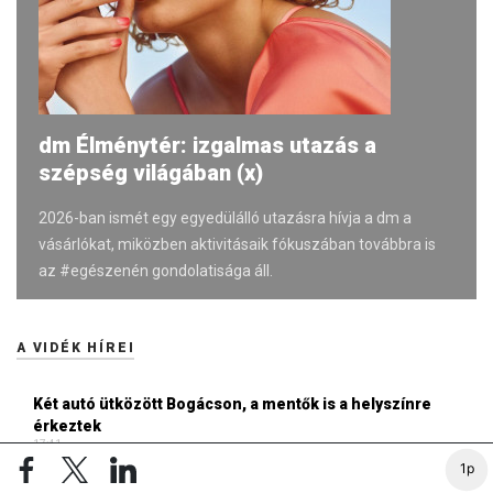
dm Élménytér: izgalmas utazás a
szépség világában (x)
2026-ban ismét egy egyedülálló utazásra hívja a dm a
vásárlókat, miközben aktivitásaik fókuszában továbbra is
az #egészenén gondolatisága áll.
A VIDÉK HÍREI
Két autó ütközött Bogácson, a mentők is a helyszínre
érkeztek
17:41
1p