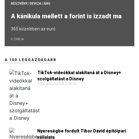
RÉSZVÉNY / DEVIZA / ÁRU
A kánikula mellett a forint is izzadt ma
365 közelében az euró.
9 ÓRÁJA
A 100 LEGGAZDAGABB
TikTok-videókkal alakítaná át a Disney+
szolgáltatást a Disney
2026. AUGUSZTUS 6. 09:30
Nyereségbe fordult Tibor Dávid építőipari
vállalata