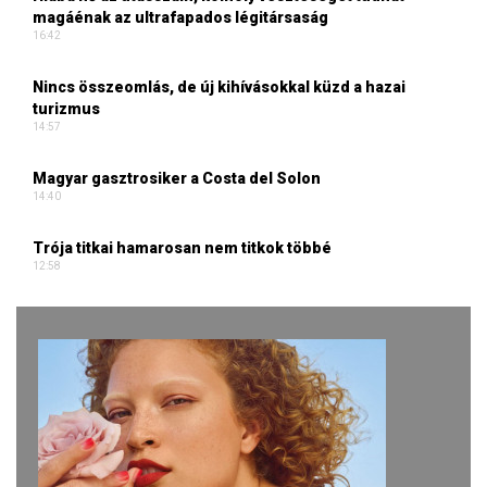
magáénak az ultrafapados légitársaság
16:42
Nincs összeomlás, de új kihívásokkal küzd a hazai
turizmus
14:57
Magyar gasztrosiker a Costa del Solon
14:40
Trója titkai hamarosan nem titkok többé
12:58