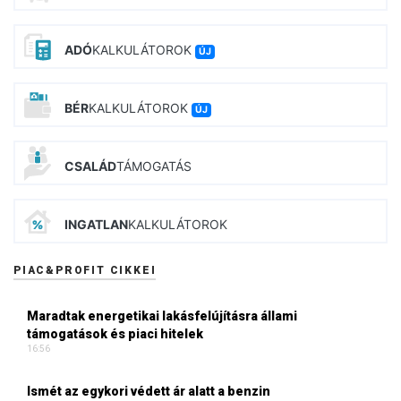
ADÓ
KALKULÁTOROK
ÚJ
BÉR
KALKULÁTOROK
ÚJ
CSALÁD
TÁMOGATÁS
INGATLAN
KALKULÁTOROK
PIAC&PROFIT CIKKEI
Maradtak energetikai lakásfelújításra állami
támogatások és piaci hitelek
16:56
Ismét az egykori védett ár alatt a benzin