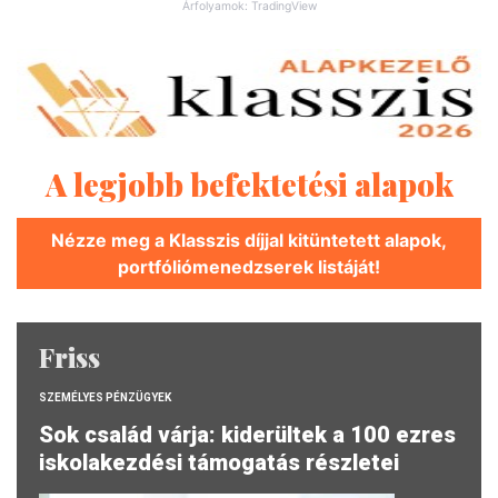
Árfolyamok: TradingView
A legjobb befektetési alapok
Nézze meg a Klasszis díjjal kitüntetett alapok,
portfóliómenedzserek listáját!
Friss
SZEMÉLYES PÉNZÜGYEK
Sok család várja: kiderültek a 100 ezres
iskolakezdési támogatás részletei