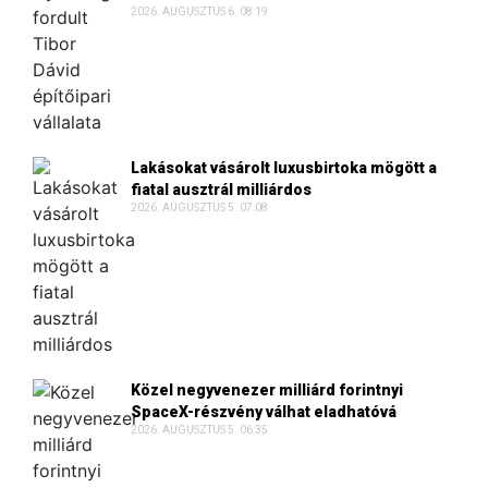
2026. AUGUSZTUS 6. 08:19
Lakásokat vásárolt luxusbirtoka mögött a
fiatal ausztrál milliárdos
2026. AUGUSZTUS 5. 07:08
Közel negyvenezer milliárd forintnyi
SpaceX-részvény válhat eladhatóvá
2026. AUGUSZTUS 5. 06:35