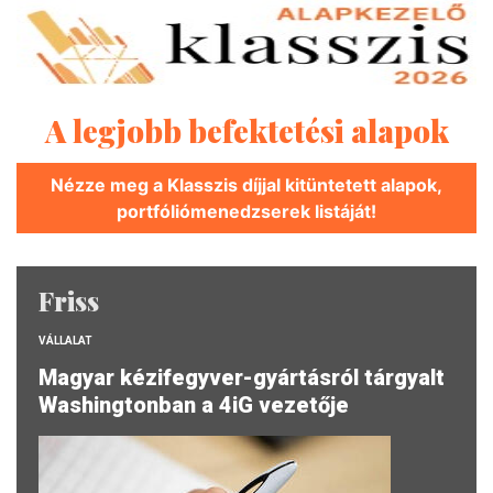
A legjobb befektetési alapok
Nézze meg a Klasszis díjjal kitüntetett alapok,
portfóliómenedzserek listáját!
Friss
VÁLLALAT
Magyar kézifegyver-gyártásról tárgyalt
Washingtonban a 4iG vezetője