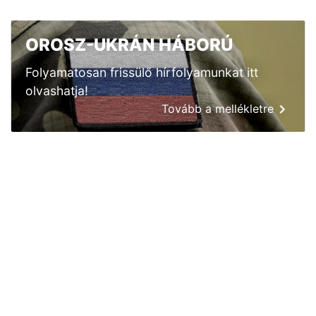
OROSZ-UKRÁN HÁBORÚ
Folyamatosan frissülő hírfolyamunkat itt
olvashatja!
Tovább a mellékletre