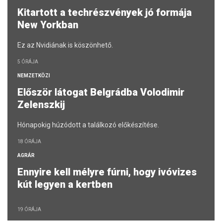
Kitartott a techrészvények jó formája
New Yorkban
Ez az Nvidiának is köszönhető.
5 ÓRÁJA
NEMZETKÖZI
Először látogat Belgrádba Volodimir
Zelenszkij
Hónapokig húzódott a találkozó előkészítése.
18 ÓRÁJA
AGRÁR
Ennyire kell mélyre fúrni, hogy ivóvizes
kút legyen a kertben
19 ÓRÁJA