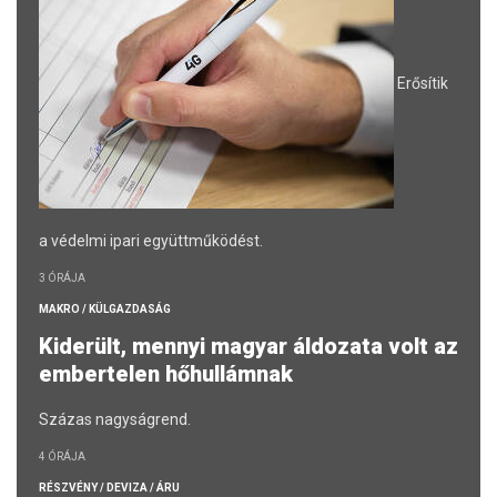
Erősítik
a védelmi ipari együttműködést.
3 ÓRÁJA
MAKRO / KÜLGAZDASÁG
Kiderült, mennyi magyar áldozata volt az
embertelen hőhullámnak
Százas nagyságrend.
4 ÓRÁJA
RÉSZVÉNY / DEVIZA / ÁRU