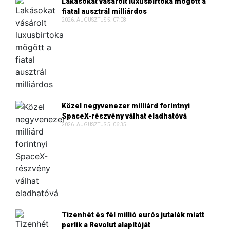
Lakásokat vásárolt luxusbirtoka mögött a
fiatal ausztrál milliárdos
2026. AUGUSZTUS 5. 07:08
Közel negyvenezer milliárd forintnyi
SpaceX-részvény válhat eladhatóvá
2026. AUGUSZTUS 5. 06:35
Tizenhét és fél millió eurós jutalék miatt
perlik a Revolut alapítóját