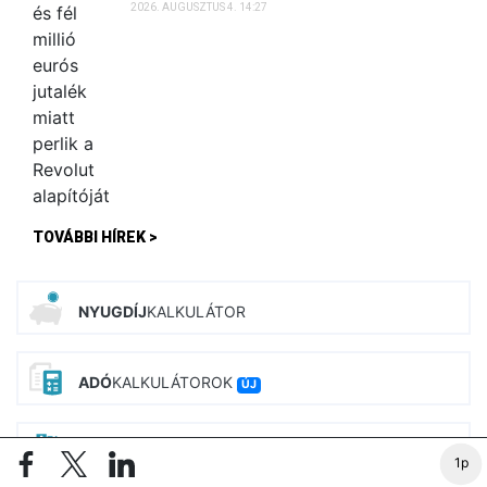
2026. AUGUSZTUS 4. 14:27
TOVÁBBI HÍREK >
NYUGDÍJ
KALKULÁTOR
ADÓ
KALKULÁTOROK
ÚJ
BÉR
KALKULÁTOROK
ÚJ
1p