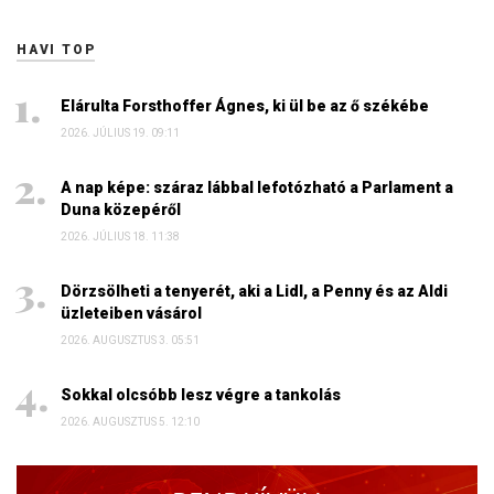
HAVI TOP
Elárulta Forsthoffer Ágnes, ki ül be az ő székébe
2026. JÚLIUS 19. 09:11
A nap képe: száraz lábbal lefotózható a Parlament a
Duna közepéről
2026. JÚLIUS 18. 11:38
Dörzsölheti a tenyerét, aki a Lidl, a Penny és az Aldi
üzleteiben vásárol
2026. AUGUSZTUS 3. 05:51
Sokkal olcsóbb lesz végre a tankolás
2026. AUGUSZTUS 5. 12:10