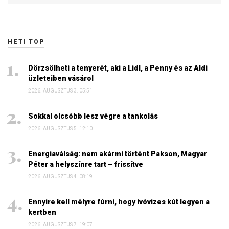
HETI TOP
Dörzsölheti a tenyerét, aki a Lidl, a Penny és az Aldi
üzleteiben vásárol
2026. AUGUSZTUS 3. 05:51
Sokkal olcsóbb lesz végre a tankolás
2026. AUGUSZTUS 5. 12:10
Energiaválság: nem akármi történt Pakson, Magyar
Péter a helyszínre tart – frissítve
2026. AUGUSZTUS 4. 08:19
Ennyire kell mélyre fúrni, hogy ivóvizes kút legyen a
kertben
2026. AUGUSZTUS 7. 19:07