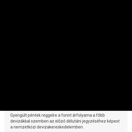
RÉSZVÉNY / DEVIZA / ÁRU
Váratlanul nagyot gyengült a forint
PRIVÁTBANKÁR.HU | 2026. AUGUSZTUS 7. 07:35
Gyengült péntek reggelre a forint árfolyama a főbb
devizákkal szemben az előző délutáni jegyzéséhez képest
a nemzetközi devizakereskedelemben.