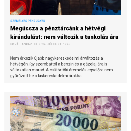
SZEMÉLYES PÉNZÜGYEK
Megússza a pénztárcánk a hétvégi
kirándulást: nem változik a tankolás ára
PRIVÁTBANKÁR.HU | 2026. JÚLIUS 24. 17:49
Nem érkezik újabb nagykereskedelmi árváltozás a
hétvégén, így szombattól a benzin és a gázolaj ára is
változatlan marad. A csütörtöki áremelés egyelőre nem
gyűrűzött be a kiskereskedelmi árakba.