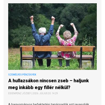
SZEMÉLYES PÉNZÜGYEK
A hullazsákon nincsen zseb – haljunk
meg inkább egy fillér nélkül?
EIDENPENZ JÓZSEF | 2026. JÚLIUS 20. 14:29
A hagyományos befektetési tanácsadók azt javasolják,