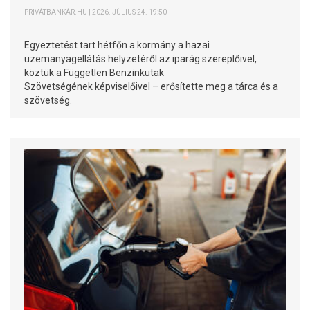
PRIVÁTBANKÁR.HU | 2026. JÚLIUS 24. 19:50
Egyeztetést tart hétfőn a kormány a hazai
üzemanyagellátás helyzetéről az iparág szereplőivel,
köztük a Független Benzinkutak
Szövetségének képviselőivel – erősítette meg a tárca és a
szövetség.