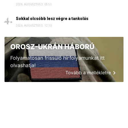
2026. AUGUSZTUS 3. 05:51
Sokkal olcsóbb lesz végre a tankolás
2026. AUGUSZTUS 5. 12:10
OROSZ-UKRÁN HÁBORÚ
Folyamatosan frissülő hírfolyamunkat itt
olvashatja!
Tovább a mellékletre