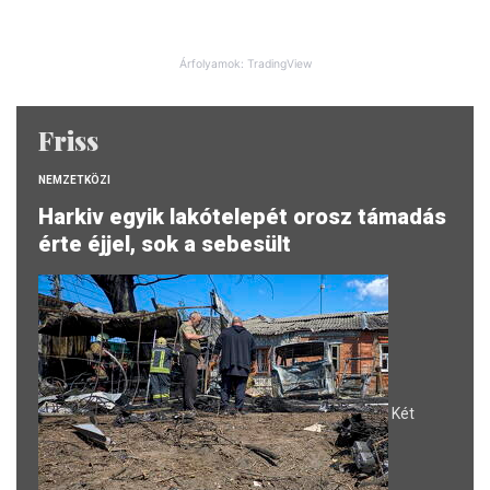
Árfolyamok: TradingView
Friss
NEMZETKÖZI
Harkiv egyik lakótelepét orosz támadás
érte éjjel, sok a sebesült
Két