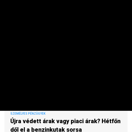
határozott sok magyar.
SZEMÉLYES PÉNZÜGYEK
Újra védett árak vagy piaci árak? Hétfőn
dől el a benzinkutak sorsa