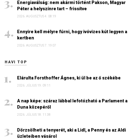
Energiaválság: nem akármi történt Pakson, Magyar
Péter a helyszínre tart – frissítve
2026. AUGUSZTUS 4. 08:19
Ennyire kell mélyre fúrni, hogy ivóvizes kút legyen a
kertben
2026. AUGUSZTUS 7. 19:07
HAVI TOP
Elárulta Forsthoffer Ágnes, ki ül be az ő székébe
2026. JÚLIUS 19. 09:11
A nap képe: száraz lábbal lefotózható a Parlament a
Duna közepéről
2026. JÚLIUS 18. 11:38
Dörzsölheti a tenyerét, aki a Lidl, a Penny és az Aldi
üzleteiben vásárol