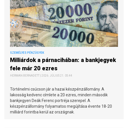
SZEMÉLYES PÉNZÜGYEK
Milliárdok a párnacihában: a bankjegyek
fele már 20 ezres
HERMAN BERNADETT | 2026. JÚLIUS 21. 05:44
Történelmi csúcson jár a hazai készpénzállomány. A
lakosság kedvenc címlete a 20 ezres, minden második
bankjegyen Deák Ferenc portréja szerepel. A
készpénzállomány folyamatos megújítása évente 18-20
milliárd forintba kerül az országnak.