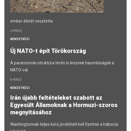
ember életét vesztette.
2 PERCE
NEMZETKÖZI
Új NATO-t épít Törökország
A parancsnoki struktúra terén is lesznek hasonlóságok a
NATO-val.
8 PERCE
NEMZETKÖZI
Irán újabb feltételeket szabott az
Egyesült Államoknak a Hormuzi-szoros
megnyitásához
Washingtonnak teljes körű jóvátételt kell fizetnie a háborús