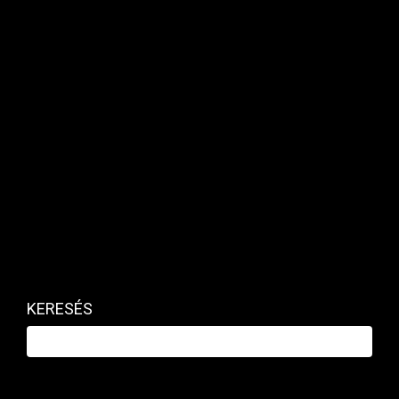
A Revolut Bank megkezdi a
magyar bankszámlák
bevezetését az új ügyfelek
számára
A magyar bankszámlák bevezetése újabb lépést
KERESÉS
jelent a Revolut stratégiájában.
A megemelt keret miatt