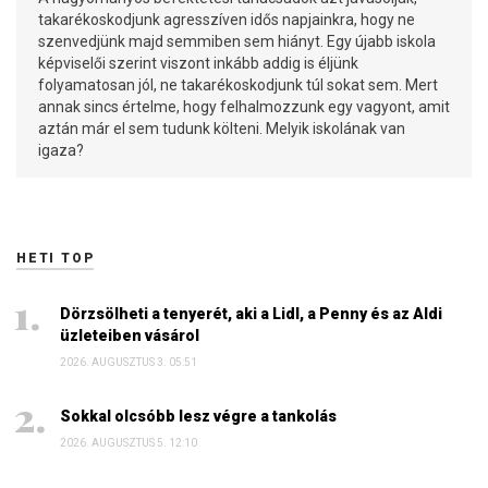
takarékoskodjunk agresszíven idős napjainkra, hogy ne
szenvedjünk majd semmiben sem hiányt. Egy újabb iskola
képviselői szerint viszont inkább addig is éljünk
folyamatosan jól, ne takarékoskodjunk túl sokat sem. Mert
annak sincs értelme, hogy felhalmozzunk egy vagyont, amit
aztán már el sem tudunk költeni. Melyik iskolának van
igaza?
HETI TOP
Dörzsölheti a tenyerét, aki a Lidl, a Penny és az Aldi
üzleteiben vásárol
2026. AUGUSZTUS 3. 05:51
Sokkal olcsóbb lesz végre a tankolás
2026. AUGUSZTUS 5. 12:10