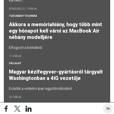
károkért.
KÖRÜLBELÜL 1 ÓRÁJA
TUDOMÁNY-TECHNIKA
Akkora a memóriahiány, hogy több mint
egy hónapot kell várni az MacBook Air
néhány modelljére
Elfogyott a boltokból.
17 ÓRÁJA
VÁLLALAT
Magyar kézifegyver-gyártásról tárgyalt
Washingtonban a 4iG vezetője
Erősítik a védelmi ipari együttműködést.
22 ÓRÁJA
3p
A 100 LEGGAZDAGABB