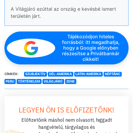
A Világjáró ezúttal az ország e kevésbé ismert
területén járt.
Tájékozódjon hiteles
forrásból: itt megadhatja,
hogy a Google előnyben
részesítse a Privátbankár
cikkeit!
CÍMKÉK:
SZUBJEKTÍV
DÉL-AMERIKA
LATIN-AMERIKA
NÉPTÁNC
PERU
TÖRTÉNELEM
VILÁGJÁRÓ
ZENE
LEGYEN ÖN IS ELŐFIZETŐNK!
Előfizetőink máshol nem olvasott, higgadt
hangvételű, tárgyilagos és