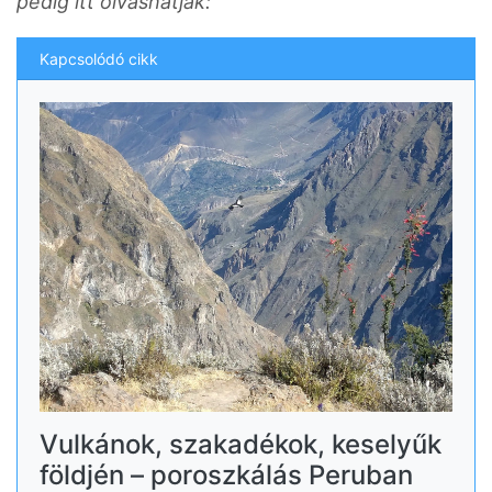
pedig itt olvashatják:
Kapcsolódó cikk
Vulkánok, szakadékok, keselyűk
földjén – poroszkálás Peruban