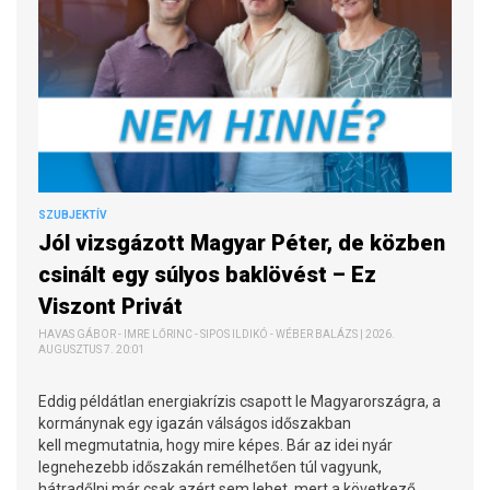
SZUBJEKTÍV
Jól vizsgázott Magyar Péter, de közben
csinált egy súlyos baklövést – Ez
Viszont Privát
HAVAS GÁBOR - IMRE LŐRINC - SIPOS ILDIKÓ - WÉBER BALÁZS | 2026.
AUGUSZTUS 7. 20:01
Eddig példátlan energiakrízis csapott le Magyarországra, a
kormánynak egy igazán válságos időszakban
kell megmutatnia, hogy mire képes. Bár az idei nyár
legnehezebb időszakán remélhetően túl vagyunk,
hátradőlni már csak azért sem lehet, mert a következő