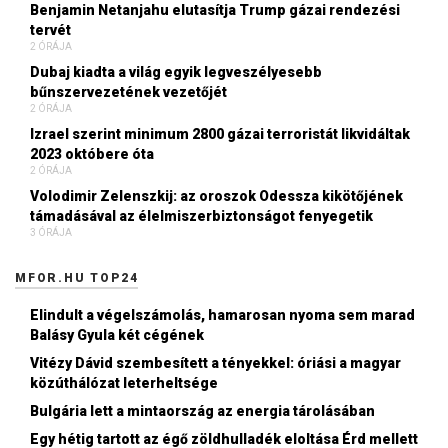
Benjamin Netanjahu elutasítja Trump gázai rendezési
tervét
2 ÓRÁJA
Dubaj kiadta a világ egyik legveszélyesebb
bűnszervezetének vezetőjét
2 ÓRÁJA
Izrael szerint minimum 2800 gázai terroristát likvidáltak
2023 októbere óta
2 ÓRÁJA
Volodimir Zelenszkij: az oroszok Odessza kikötőjének
támadásával az élelmiszerbiztonságot fenyegetik
3 ÓRÁJA
MFOR.HU TOP24
Elindult a végelszámolás, hamarosan nyoma sem marad
Balásy Gyula két cégének
Vitézy Dávid szembesített a tényekkel: óriási a magyar
közúthálózat leterheltsége
Bulgária lett a mintaország az energia tárolásában
Egy hétig tartott az égő zöldhulladék eloltása Érd mellett