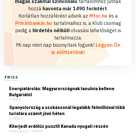
magas szakmai színvonalú
tartalomhoz jutnak
hozzá
havonta már 1490 forintért
.
Korlátlan hozzáférést adunk az
Mfor.hu
és a
Privátbankár.hu
tartalmaihoz is, a Klub csomag
pedig a
hirdetés nélküli
olvasási lehetőséget is
tartalmazza.
Mi nap mint nap bizonyítani fogunk!
Legyen Ön
is előfizetőnk!
FRISS
Energiatárolás: Magyarországnak tanulnia kellene
Bulgáriától
7 PERCE
Spanyolország a szokásosnál legalább félmillióval több
turistára számít jövő héten
21 PERCE
Kiterjedt erdőtűz pusztít Kanada nyugati részén
KÖRÜLBELÜL 1 ÓRÁJA