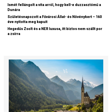
Ismét fellángolt a vita arról, hogy kell-e duzzasztómű a
Dunára
Születésnapozott a Fővárosi Állat- és Növénykert – 160
éve nyitotta meg kapuit
Hegedűs Zsolt és a NER luxusa, itt biztos nem szállt por
a zsírra