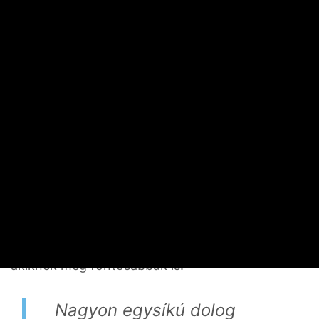
zenével és hagyományos táncokkal. A néptánc,
a folklór nem csak egy szűk kör hobbija, mint
másutt, hanem folyamatosan élő, a népesség
nagy részét megmozgató jelenség.
Csak kövek?
Egy idős, családközpontú asszony, amikor végre
eljutott az egyik leghíresebb monumentális perui
szentélybe, azt mondta: „De hát ezek csak
kövek!” Ez a mondat jól kifejezi azt, hogy az élő
emberek legalább annyira érdekesek tudnak
lenni, mint az épületek vagy a tájak. Vannak,
akiknek még fontosabbak is.
Nagyon egysíkú dolog