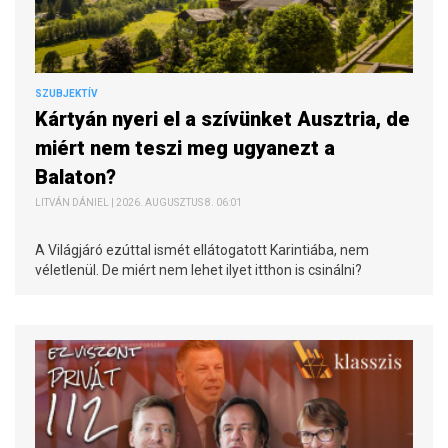
SZUBJEKTÍV
Kártyán nyeri el a szívünket Ausztria, de
miért nem teszi meg ugyanezt a
Balaton?
LITVÁN DÁNIEL | 2026. AUGUSZTUS 8. 06:01
A Világjáró ezúttal ismét ellátogatott Karintiába, nem
véletlenül. De miért nem lehet ilyet itthon is csinálni?