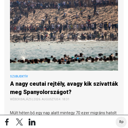
SZUBJEKTÍV
A nagy ceutai rejtély, avagy kik szívatták
meg Spanyolországot?
WÉBER BALÁZS | 2026. AUGUSZTUS 4. 18:31
Múlt héten bő egy nap alatt mintegy 70 ezer migráns hatolt
be önkényesen az észak-afrikai spanyol exklávéba,
8p
Ceutába Marokkóból. Egy dolgot szinte biztosan állíthatunk: