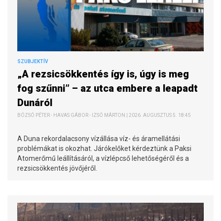
SZUBJEKTÍV
„A rezsicsökkentés így is, úgy is meg
fog szűnni” – az utca embere a leapadt
Dunáról
BÓZSÓ PÉTER - HAVAS GÁBOR - IZSÓ MÁRTON | 2026. AUGUSZTUS 5. 18:45
A Duna rekordalacsony vízállása víz- és áramellátási
problémákat is okozhat. Járókelőket kérdeztünk a Paksi
Atomerőmű leállításáról, a vízlépcső lehetőségéről és a
rezsicsökkentés jövőjéről.