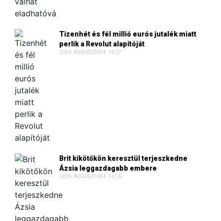
Tizenhét és fél millió eurós jutalék miatt
perlik a Revolut alapítóját
2026. AUGUSZTUS 4. 14:27
Brit kikötőkön keresztül terjeszkedne
Ázsia leggazdagabb embere
2026. AUGUSZTUS 4. 13:56