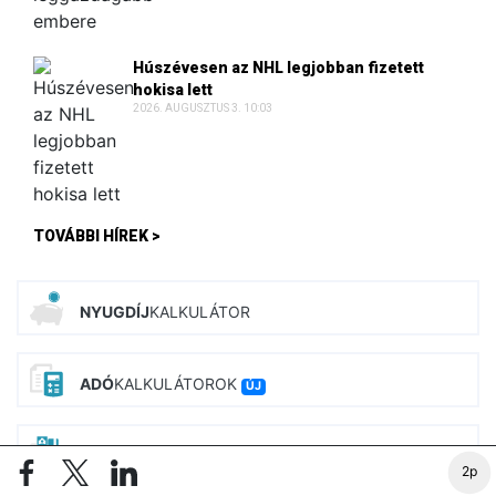
Húszévesen az NHL legjobban fizetett
hokisa lett
2026. AUGUSZTUS 3. 10:03
TOVÁBBI HÍREK >
NYUGDÍJ
KALKULÁTOR
ADÓ
KALKULÁTOROK
ÚJ
BÉR
KALKULÁTOROK
ÚJ
2p