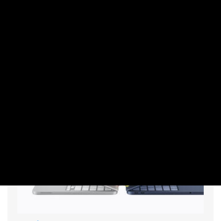
annak imázsát kizárólag a mesterséges intelligenciára és a
nyílt forráskódú modellekre alapozza, a háttérben most egy
egészen más, merész és megosztó projekten töri a
fejét. Főként a Polymarket hívei izgulhatnak.