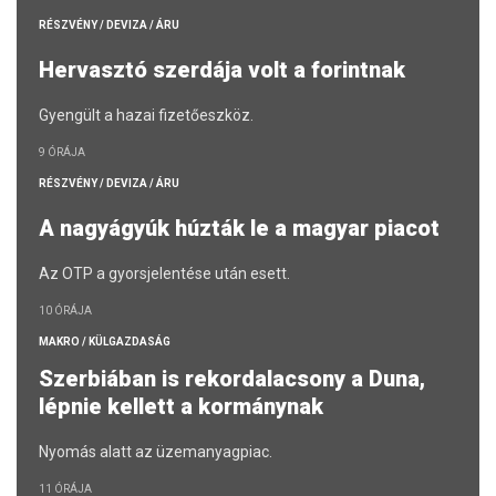
RÉSZVÉNY / DEVIZA / ÁRU
Hervasztó szerdája volt a forintnak
Gyengült a hazai fizetőeszköz.
9 ÓRÁJA
RÉSZVÉNY / DEVIZA / ÁRU
A nagyágyúk húzták le a magyar piacot
Az OTP a gyorsjelentése után esett.
10 ÓRÁJA
MAKRO / KÜLGAZDASÁG
Szerbiában is rekordalacsony a Duna,
lépnie kellett a kormánynak
Nyomás alatt az üzemanyagpiac.
11 ÓRÁJA