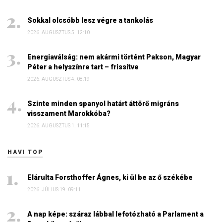
Sokkal olcsóbb lesz végre a tankolás
2026. AUGUSZTUS 5. 12:10
Energiaválság: nem akármi történt Pakson, Magyar
Péter a helyszínre tart – frissítve
2026. AUGUSZTUS 4. 08:19
Szinte minden spanyol határt áttörő migráns
visszament Marokkóba?
2026. AUGUSZTUS 1. 11:15
HAVI TOP
Elárulta Forsthoffer Ágnes, ki ül be az ő székébe
2026. JÚLIUS 19. 09:11
A nap képe: száraz lábbal lefotózható a Parlament a