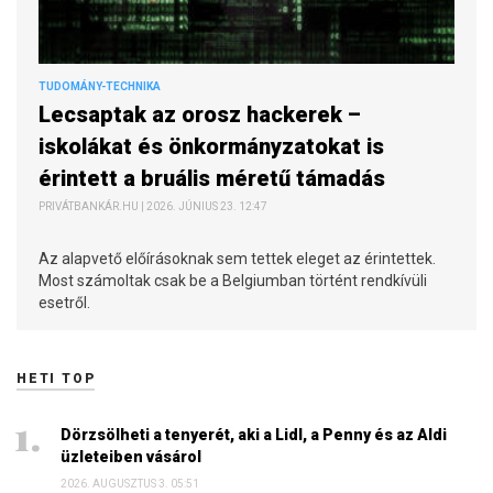
TUDOMÁNY-TECHNIKA
Lecsaptak az orosz hackerek –
iskolákat és önkormányzatokat is
érintett a bruális méretű támadás
PRIVÁTBANKÁR.HU | 2026. JÚNIUS 23. 12:47
Az alapvető előírásoknak sem tettek eleget az érintettek.
Most számoltak csak be a Belgiumban történt rendkívüli
esetről.
HETI TOP
Dörzsölheti a tenyerét, aki a Lidl, a Penny és az Aldi
üzleteiben vásárol
2026. AUGUSZTUS 3. 05:51