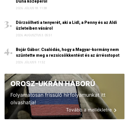
Duna közepéről
2026. JÚLIUS 18. 11:38
Dörzsölheti a tenyerét, aki a Lidl, a Penny és az Aldi
üzleteiben vásárol
2026. AUGUSZTUS 3. 05:51
Bojár Gábor: Csalódás, hogy a Magyar-kormány nem
szüntette meg a rezsicsökkentést és az árrésstopot
2026. JÚLIUS 9. 11:52
OROSZ-UKRÁN HÁBORÚ
Folyamatosan frissülő hírfolyamunkat itt
olvashatja!
Tovább a mellékletre