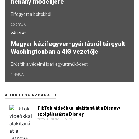
néhány modelljére
Elfogyott a boltokból.
20 ÓRÁJA
VÁLLALAT
Magyar kézifegyver-gyártásról tárgyalt
Washingtonban a 4iG vezetője
Erősítik a védelmi ipari együttműködést.
1 NAPJA
A 100 LEGGAZDAGABB
TikTok-videókkal alakítaná át a Disney+
szolgáltatást a Disney
2026. AUGUSZTUS 6. 09:30