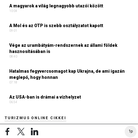
A magyarok a világ legnagyobb utazói között
10:04
A Mol és az OTP is szebb osztályzatot kapott
09:01
Vége az urambátyám-rendszernek az állami földek
hasznosításában is
08:40
Hatalmas fegyvercsomagot kap Ukrajna, de ami igazán
meglepő, hogy honnan
07:18
Az USA-ban is drámai a vízhelyzet
06:54
TURIZMUS ONLINE CIKKEI
1p
Új turisztikai rendszer készül