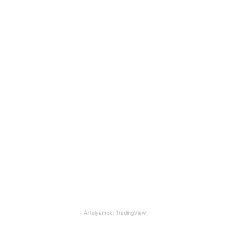
Árfolyamok: TradingView