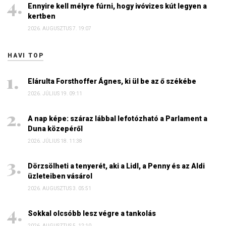
Ennyire kell mélyre fúrni, hogy ivóvizes kút legyen a
kertben
2026. AUGUSZTUS 7. 19:07
HAVI TOP
Elárulta Forsthoffer Ágnes, ki ül be az ő székébe
2026. JÚLIUS 19. 09:11
A nap képe: száraz lábbal lefotózható a Parlament a
Duna közepéről
2026. JÚLIUS 18. 11:38
Dörzsölheti a tenyerét, aki a Lidl, a Penny és az Aldi
üzleteiben vásárol
2026. AUGUSZTUS 3. 05:51
Sokkal olcsóbb lesz végre a tankolás
2026. AUGUSZTUS 5. 12:10