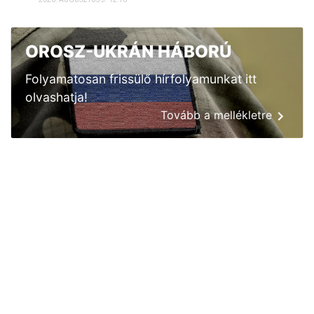
OROSZ-UKRÁN HÁBORÚ
Folyamatosan frissülő hírfolyamunkat itt
olvashatja!
Tovább a mellékletre