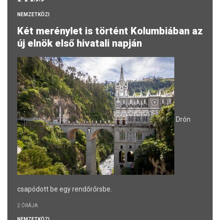
NEMZETKÖZI
Két merénylet is történt Kolumbiában az
új elnök első hivatali napján
Drón
csapódott be egy rendőrőrsbe.
2 ÓRÁJA
NEMZETKÖZI