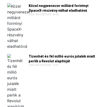
Közel negyvenezer milliárd forintnyi
SpaceX-részvény válhat eladhatóvá
2026. AUGUSZTUS 5. 06:35
Tizenhét és fél millió eurós jutalék miatt
perlik a Revolut alapítóját
2026. AUGUSZTUS 4. 14:27