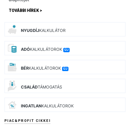
TOVÁBBI HÍREK >
NYUGDÍJ
KALKULÁTOR
ADÓ
KALKULÁTOROK
ÚJ
BÉR
KALKULÁTOROK
ÚJ
CSALÁD
TÁMOGATÁS
INGATLAN
KALKULÁTOROK
PIAC&PROFIT CIKKEI