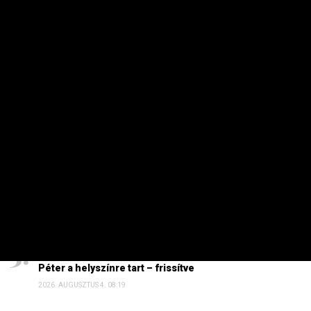
PRIVÁTBANKÁR.HU | 2026. AUGUSZTUS 1. 16:02
Több intézkedést is meghoztak.
HETI TOP
Dörzsölheti a tenyerét, aki a Lidl, a Penny és az Aldi
üzleteiben vásárol
2026. AUGUSZTUS 3. 05:51
Sokkal olcsóbb lesz végre a tankolás
2026. AUGUSZTUS 5. 12:10
Energiaválság: nem akármi történt Pakson, Magyar
Péter a helyszínre tart – frissítve
2026. AUGUSZTUS 4. 08:19