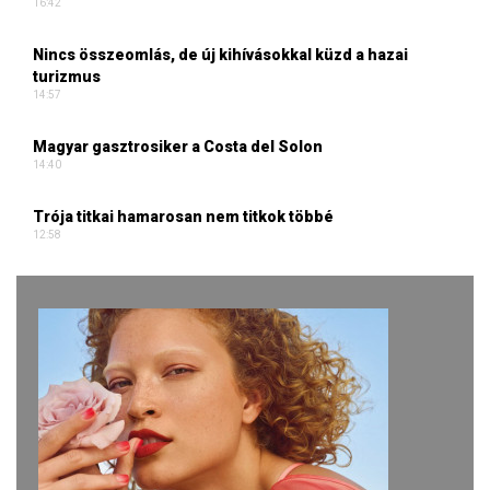
16:42
Nincs összeomlás, de új kihívásokkal küzd a hazai
turizmus
14:57
Magyar gasztrosiker a Costa del Solon
14:40
Trója titkai hamarosan nem titkok többé
12:58