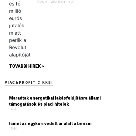
2026. AUGUSZTUS 4. 14:27
TOVÁBBI HÍREK >
PIAC&PROFIT CIKKEI
Maradtak energetikai lakásfelújításra állami
támogatások és piaci hitelek
16:56
Ismét az egykori védett ár alatt a benzin
15:44