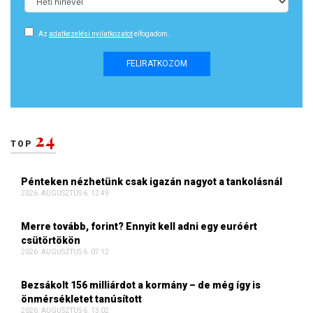
Az
adatkezelési nyilatkozatot
elfogadom.
FELIRATKOZOM
24
TOP
Pénteken nézhetünk csak igazán nagyot a tankolásnál
2026. AUGUSZTUS 6. 12:49
Merre tovább, forint? Ennyit kell adni egy euróért
csütörtökön
2026. AUGUSZTUS 6. 07:12
Bezsákolt 156 milliárdot a kormány – de még így is
önmérsékletet tanúsított
2026. AUGUSZTUS 6. 13:02