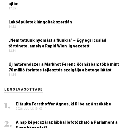
ajtón
17:35
Lakóépületek lángoltak szerdán
14:42
„Nem tettünk nyomást a fiunkra” – Egy egri család
története, amely a Rapid Wien-ig vezetett
12:34
Új hűtőrendszer a Markhot Ferenc Kórházban: több mint
70 millió forintos fejlesztés szolgálja a betegellátást
11:46
LEGOLVASOTTABB
Elárulta Forsthoffer Ágnes, ki ül be az ő székébe
2026. JÚLIUS 19. 09:11
A nap képe: száraz lábbal lefotózható a Parlament a