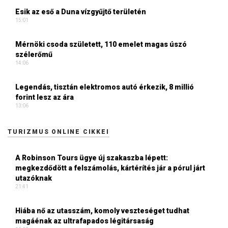
Esik az eső a Duna vízgyűjtő területén
15:01
Mérnöki csoda született, 110 emelet magas úszó
szélerőmű
14:06
Legendás, tisztán elektromos autó érkezik, 8 millió
forint lesz az ára
13:06
TURIZMUS ONLINE CIKKEI
A Robinson Tours ügye új szakaszba lépett:
megkezdődött a felszámolás, kártérítés jár a pórul járt
utazóknak
21:41
Hiába nő az utasszám, komoly veszteséget tudhat
magáénak az ultrafapados légitársaság