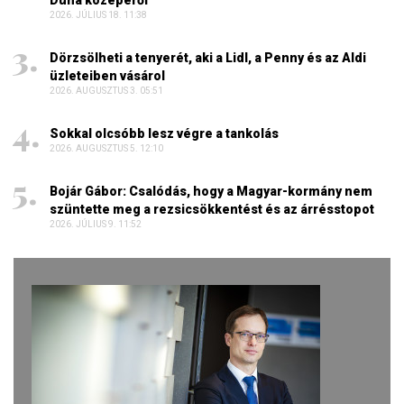
Duna közepéről
2026. JÚLIUS 18. 11:38
Dörzsölheti a tenyerét, aki a Lidl, a Penny és az Aldi
üzleteiben vásárol
2026. AUGUSZTUS 3. 05:51
Sokkal olcsóbb lesz végre a tankolás
2026. AUGUSZTUS 5. 12:10
Bojár Gábor: Csalódás, hogy a Magyar-kormány nem
szüntette meg a rezsicsökkentést és az árrésstopot
2026. JÚLIUS 9. 11:52