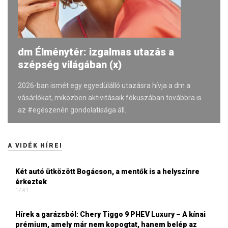
dm Élménytér: izgalmas utazás a
szépség világában (x)
2026-ban ismét egy egyedülálló utazásra hívja a dm a
vásárlókat, miközben aktivitásaik fókuszában továbbra is
az #egészenén gondolatisága áll.
A VIDÉK HÍREI
Két autó ütközött Bogácson, a mentők is a helyszínre
érkeztek
17:41
Hírek a garázsból: Chery Tiggo 9 PHEV Luxury – A kínai
prémium, amely már nem kopogtat, hanem belép az