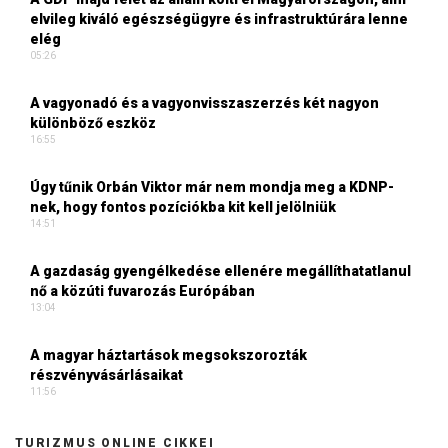
elvileg kiváló egészségügyre és infrastruktúrára lenne
elég
05:26
A vagyonadó és a vagyonvisszaszerzés két nagyon
különböző eszköz
16:55
Úgy tűnik Orbán Viktor már nem mondja meg a KDNP-
nek, hogy fontos pozíciókba kit kell jelölniük
14:51
A gazdaság gyengélkedése ellenére megállíthatatlanul
nő a közúti fuvarozás Európában
13:04
A magyar háztartások megsokszorozták
részvényvásárlásaikat
11:56
TURIZMUS ONLINE CIKKEI