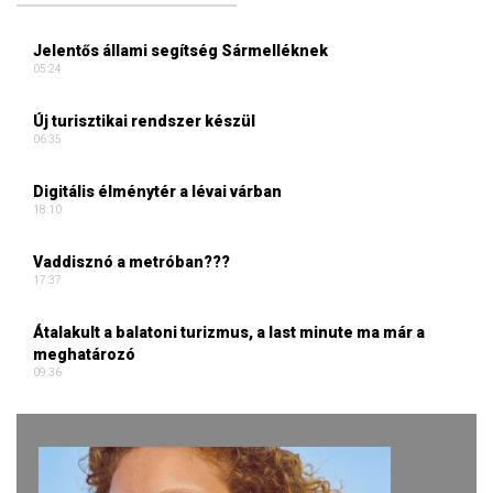
Jelentős állami segítség Sármelléknek
05:24
Új turisztikai rendszer készül
06:35
Digitális élménytér a lévai várban
18:10
Vaddisznó a metróban???
17:37
Átalakult a balatoni turizmus, a last minute ma már a
meghatározó
09:36