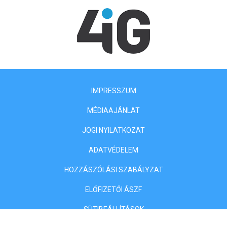
IMPRESSZUM
MÉDIAAJÁNLAT
JOGI NYILATKOZAT
ADATVÉDELEM
HOZZÁSZÓLÁSI SZABÁLYZAT
ELŐFIZETŐI ÁSZF
SÜTIBEÁLLÍTÁSOK