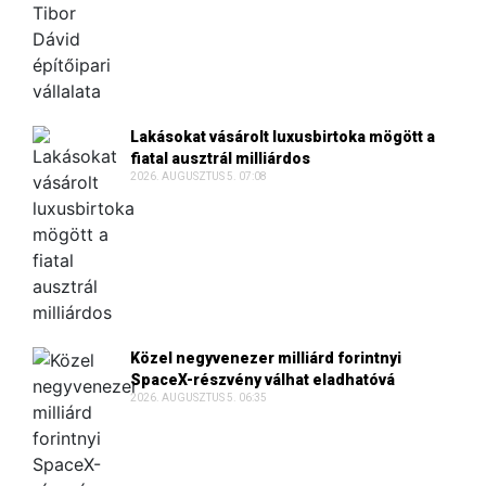
Lakásokat vásárolt luxusbirtoka mögött a
fiatal ausztrál milliárdos
2026. AUGUSZTUS 5. 07:08
Közel negyvenezer milliárd forintnyi
SpaceX-részvény válhat eladhatóvá
2026. AUGUSZTUS 5. 06:35