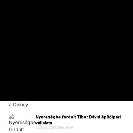
visszakapaszkodni a forint
Egyelőre erőt gyűjt a hazai fizetőeszköz a devizapiacon.
KÖRÜLBELÜL 1 ÓRÁJA
A 100 LEGGAZDAGABB
TikTok-videókkal alakítaná át a Disney+
szolgáltatást a Disney
2026. AUGUSZTUS 6. 09:30
Nyereségbe fordult Tibor Dávid építőipari
vállalata
2026. AUGUSZTUS 6. 08:19