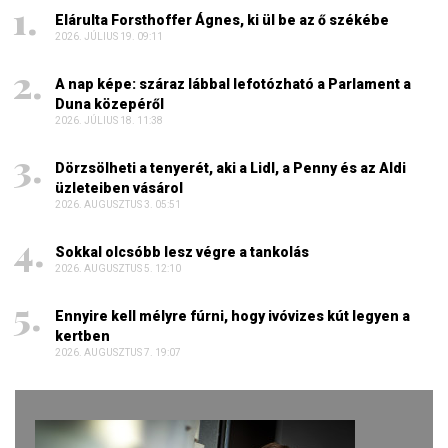
Elárulta Forsthoffer Ágnes, ki ül be az ő székébe
2026. JÚLIUS 19. 09:11
A nap képe: száraz lábbal lefotózható a Parlament a
Duna közepéről
2026. JÚLIUS 18. 11:38
Dörzsölheti a tenyerét, aki a Lidl, a Penny és az Aldi
üzleteiben vásárol
2026. AUGUSZTUS 3. 05:51
Sokkal olcsóbb lesz végre a tankolás
2026. AUGUSZTUS 5. 12:10
Ennyire kell mélyre fúrni, hogy ivóvizes kút legyen a
kertben
2026. AUGUSZTUS 7. 19:07