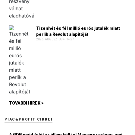
Tizenhét és fél millió eurós jutalék miatt
perlik a Revolut alapítóját
2026. AUGUSZTUS 4. 14:27
TOVÁBBI HÍREK >
PIAC&PROFIT CIKKEI
A GDP majd felét az állam költi el Magyarországon, ami