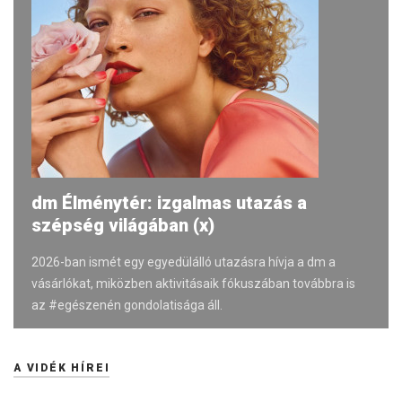
dm Élménytér: izgalmas utazás a
szépség világában (x)
2026-ban ismét egy egyedülálló utazásra hívja a dm a
vásárlókat, miközben aktivitásaik fókuszában továbbra is
az #egészenén gondolatisága áll.
A VIDÉK HÍREI