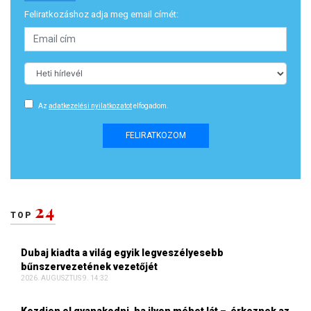
Feliratkozáshoz adja meg email címét:
Az
adatkezelési nyilatkozatot
elfogadom.
FELIRATKOZOM
24
TOP
Dubaj kiadta a világ egyik legveszélyesebb
bűnszervezetének vezetőjét
2026. AUGUSZTUS 9. 14:32
Kezdjen el gyanakodni, ha ilyen méhet lát – érkeznek az