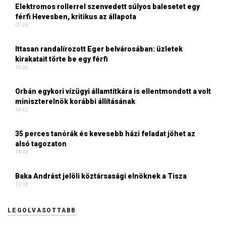
Elektromos rollerrel szenvedett súlyos balesetet egy
férfi Hevesben, kritikus az állapota
07:26
Ittasan randalírozott Eger belvárosában: üzletek
kirakatait törte be egy férfi
15:36
Orbán egykori vízügyi államtitkára is ellentmondott a volt
miniszterelnök korábbi állításának
14:42
35 perces tanórák és kevesebb házi feladat jöhet az
alsó tagozaton
14:44
Baka Andrást jelöli köztársasági elnöknek a Tisza
13:19
LEGOLVASOTTABB