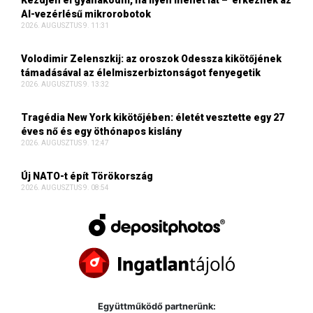
AI-vezérlésű mikrorobotok
2026. AUGUSZTUS 9. 11:31
Volodimir Zelenszkij: az oroszok Odessza kikötőjének
támadásával az élelmiszerbiztonságot fenyegetik
2026. AUGUSZTUS 9. 13:32
Tragédia New York kikötőjében: életét vesztette egy 27
éves nő és egy öthónapos kislány
2026. AUGUSZTUS 9. 12:47
Új NATO-t épít Törökország
2026. AUGUSZTUS 9. 08:54
Együttműködő partnerünk: