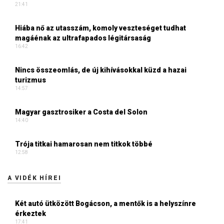
21:41
Hiába nő az utasszám, komoly veszteséget tudhat
magáénak az ultrafapados légitársaság
16:42
Nincs összeomlás, de új kihívásokkal küzd a hazai
turizmus
14:57
Magyar gasztrosiker a Costa del Solon
14:40
Trója titkai hamarosan nem titkok többé
12:58
A VIDÉK HÍREI
Két autó ütközött Bogácson, a mentők is a helyszínre
érkeztek
17:41