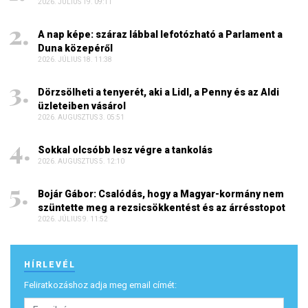
2026. JÚLIUS 19. 09:11
A nap képe: száraz lábbal lefotózható a Parlament a
Duna közepéről
2026. JÚLIUS 18. 11:38
Dörzsölheti a tenyerét, aki a Lidl, a Penny és az Aldi
üzleteiben vásárol
2026. AUGUSZTUS 3. 05:51
Sokkal olcsóbb lesz végre a tankolás
2026. AUGUSZTUS 5. 12:10
Bojár Gábor: Csalódás, hogy a Magyar-kormány nem
szüntette meg a rezsicsökkentést és az árrésstopot
2026. JÚLIUS 9. 11:52
HÍRLEVÉL
Feliratkozáshoz adja meg email címét: