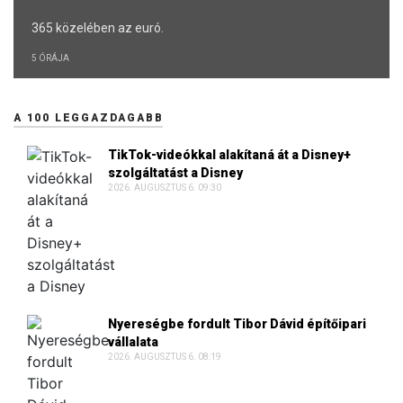
365 közelében az euró.
5 ÓRÁJA
A 100 LEGGAZDAGABB
TikTok-videókkal alakítaná át a Disney+
szolgáltatást a Disney
2026. AUGUSZTUS 6. 09:30
Nyereségbe fordult Tibor Dávid építőipari
vállalata
2026. AUGUSZTUS 6. 08:19