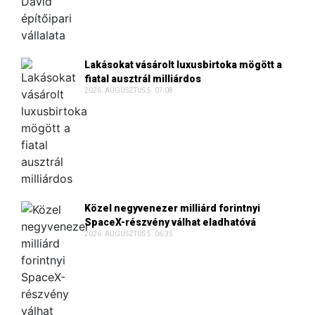
Lakásokat vásárolt luxusbirtoka mögött a
fiatal ausztrál milliárdos
2026. AUGUSZTUS 5. 07:08
Közel negyvenezer milliárd forintnyi
SpaceX-részvény válhat eladhatóvá
2026. AUGUSZTUS 5. 06:35