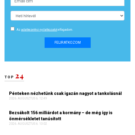
Az
adatkezelési nyilatkozatot
elfogadom.
FELIRATKOZOM
24
TOP
Pénteken nézhetünk csak igazán nagyot a tankolásnál
2026. AUGUSZTUS 6. 12:49
Bezsákolt 156 milliárdot a kormány – de még így is
önmérsékletet tanúsított
2026. AUGUSZTUS 6. 13:02