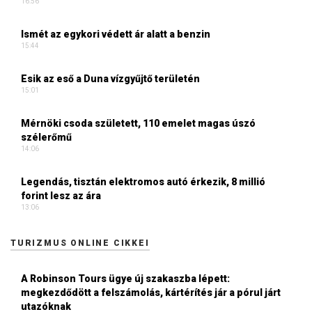
16:56
Ismét az egykori védett ár alatt a benzin
15:44
Esik az eső a Duna vízgyűjtő területén
15:01
Mérnöki csoda született, 110 emelet magas úszó
szélerőmű
14:06
Legendás, tisztán elektromos autó érkezik, 8 millió
forint lesz az ára
13:06
TURIZMUS ONLINE CIKKEI
A Robinson Tours ügye új szakaszba lépett:
megkezdődött a felszámolás, kártérítés jár a pórul járt
utazóknak