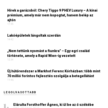
Hírek a garázsból: Chery Tiggo 9 PHEV Luxury – A kínai
prémium, amely már nem kopogtat, hanem belép az
ajtón
17:35
Lakóépületek lángoltak szerdán
14:42
„Nem tettünk nyomást a fiunkra” – Egy egri család
története, amely a Rapid Wien-ig vezetett
12:34
Új hűtőrendszer a Markhot Ferenc Kórházban: több mint
70 millió forintos fejlesztés szolgálja a betegellátást
11:46
LEGOLVASOTTABB
Elárulta Forsthoffer Ágnes, ki ül be az ő székébe