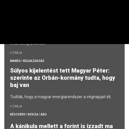
NEMZETKÖZI
Trump dühbe gurult: hosszú börtönt
ígér a hadsereg titkainak
kiszivárogtatóinak
„El fogjuk kapni őket” – az amerikai elnök keményen üzent
a szivárogtatóknak.
4 ÓRÁJA
MAKRO / KÜLGAZDASÁG
Súlyos kijelentést tett Magyar Péter:
szerinte az Orbán-kormány tudta, hogy
baj van
Tudták, hogy a magyar energiarendszer a végnapjait éli.
4 ÓRÁJA
RÉSZVÉNY / DEVIZA / ÁRU
A kánikula mellett a forint is izzadt ma