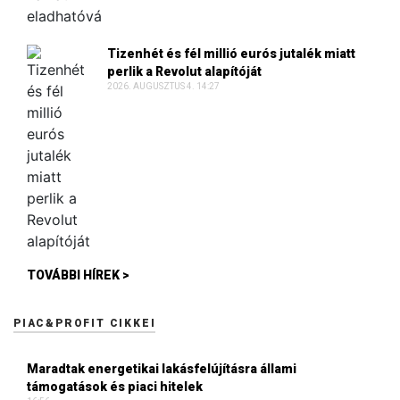
Tizenhét és fél millió eurós jutalék miatt
perlik a Revolut alapítóját
2026. AUGUSZTUS 4. 14:27
TOVÁBBI HÍREK >
PIAC&PROFIT CIKKEI
Maradtak energetikai lakásfelújításra állami
támogatások és piaci hitelek