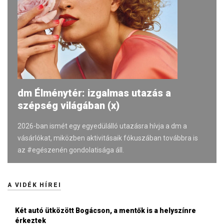
dm Élménytér: izgalmas utazás a
szépség világában (x)
2026-ban ismét egy egyedülálló utazásra hívja a dm a
vásárlókat, miközben aktivitásaik fókuszában továbbra is
az #egészenén gondolatisága áll.
A VIDÉK HÍREI
Két autó ütközött Bogácson, a mentők is a helyszínre
érkeztek