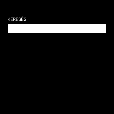
KERESÉS
RÉSZVÉNY / DEVIZA / ÁRU
A piacok se tudják szerdán, merre az
arra
PRIVÁTBANKÁR.HU | 2026. JÚNIUS 17. 09:52
Vegyes nyitások.