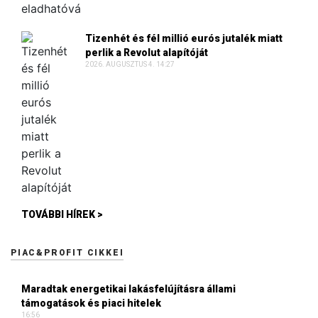
Tizenhét és fél millió eurós jutalék miatt
perlik a Revolut alapítóját
2026. AUGUSZTUS 4. 14:27
TOVÁBBI HÍREK >
PIAC&PROFIT CIKKEI
Maradtak energetikai lakásfelújításra állami
támogatások és piaci hitelek
16:56