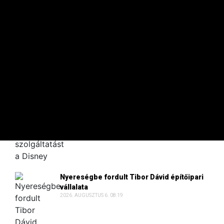
365 közelében az euró.
4 ÓRÁJA
A 100 LEGGAZDAGABB
TikTok-videókkal alakítaná át a Disney+
szolgáltatást a Disney
2026. AUGUSZTUS 6. 09:30
Nyereségbe fordult Tibor Dávid építőipari
vállalata
2026. AUGUSZTUS 6. 08:19