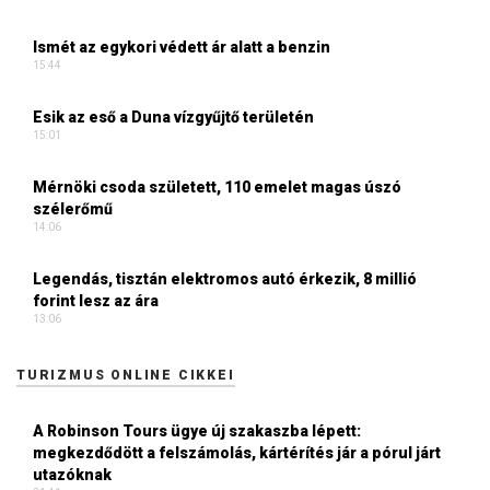
Ismét az egykori védett ár alatt a benzin
15:44
Esik az eső a Duna vízgyűjtő területén
15:01
Mérnöki csoda született, 110 emelet magas úszó
szélerőmű
14:06
Legendás, tisztán elektromos autó érkezik, 8 millió
forint lesz az ára
13:06
TURIZMUS ONLINE CIKKEI
A Robinson Tours ügye új szakaszba lépett:
megkezdődött a felszámolás, kártérítés jár a pórul járt
utazóknak