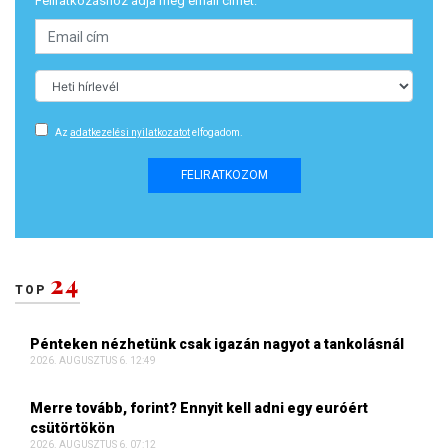
Feliratkozáshoz adja meg email címét:
Az
adatkezelési nyilatkozatot
elfogadom.
FELIRATKOZOM
24
TOP
Pénteken nézhetünk csak igazán nagyot a tankolásnál
2026. AUGUSZTUS 6. 12:49
Merre tovább, forint? Ennyit kell adni egy euróért
csütörtökön
2026. AUGUSZTUS 6. 07:12