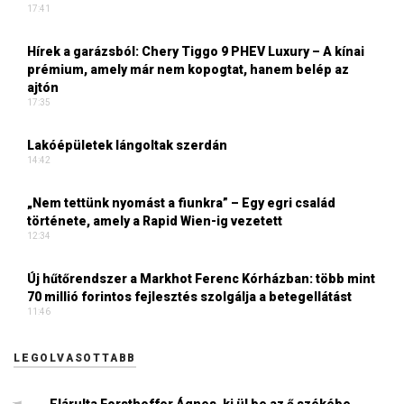
17:41
Hírek a garázsból: Chery Tiggo 9 PHEV Luxury – A kínai
prémium, amely már nem kopogtat, hanem belép az
ajtón
17:35
Lakóépületek lángoltak szerdán
14:42
„Nem tettünk nyomást a fiunkra” – Egy egri család
története, amely a Rapid Wien-ig vezetett
12:34
Új hűtőrendszer a Markhot Ferenc Kórházban: több mint
70 millió forintos fejlesztés szolgálja a betegellátást
11:46
LEGOLVASOTTABB