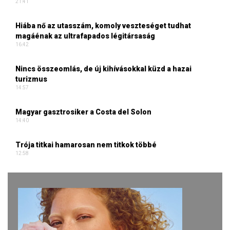
21:41
Hiába nő az utasszám, komoly veszteséget tudhat
magáénak az ultrafapados légitársaság
16:42
Nincs összeomlás, de új kihívásokkal küzd a hazai
turizmus
14:57
Magyar gasztrosiker a Costa del Solon
14:40
Trója titkai hamarosan nem titkok többé
12:58