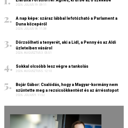
Elárulta Forsthoffer Ágnes, ki ül be az ő székébe
2026. JÚLIUS 19. 09:11
A nap képe: száraz lábbal lefotózható a Parlament a
Duna közepéről
2026. JÚLIUS 18. 11:38
Dörzsölheti a tenyerét, aki a Lidl, a Penny és az Aldi
üzleteiben vásárol
2026. AUGUSZTUS 3. 05:51
Sokkal olcsóbb lesz végre a tankolás
2026. AUGUSZTUS 5. 12:10
Bojár Gábor: Csalódás, hogy a Magyar-kormány nem
szüntette meg a rezsicsökkentést és az árrésstopot
2026. JÚLIUS 9. 11:52