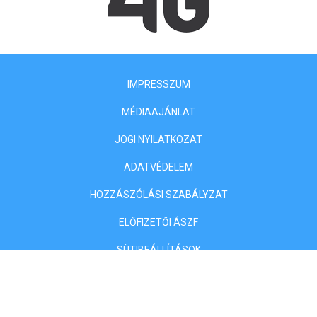
IMPRESSZUM
MÉDIAAJÁNLAT
JOGI NYILATKOZAT
ADATVÉDELEM
HOZZÁSZÓLÁSI SZABÁLYZAT
ELŐFIZETŐI ÁSZF
SÜTIBEÁLLÍTÁSOK
KLASSZIS MÉDIA