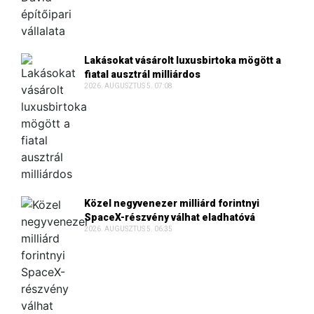
Lakásokat vásárolt luxusbirtoka mögött a
fiatal ausztrál milliárdos
2026. AUGUSZTUS 5. 07:08
Közel negyvenezer milliárd forintnyi
SpaceX-részvény válhat eladhatóvá
2026. AUGUSZTUS 5. 06:35