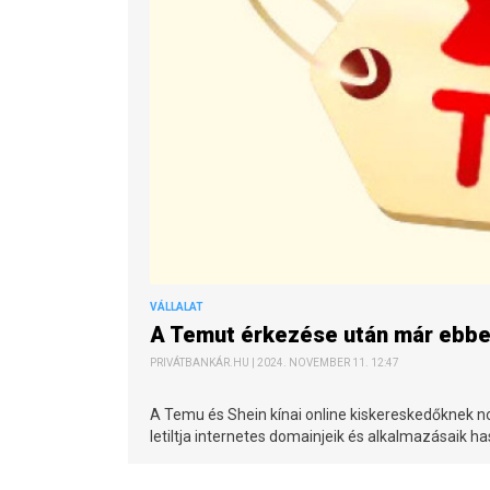
VÁLLALAT
A Temut érkezése után már ebbe
PRIVÁTBANKÁR.HU | 2024. NOVEMBER 11. 12:47
A Temu és Shein kínai online kiskereskedőknek n
letiltja internetes domainjeik és alkalmazásaik h