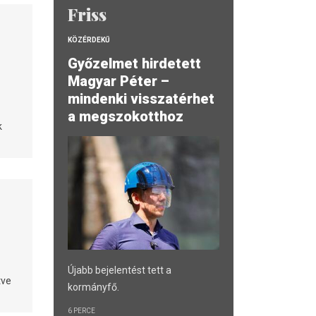
Friss
KÖZÉRDEKŰ
Győzelmet hirdetett
Magyar Péter –
mindenki visszatérhet
a megszokotthoz
k
Újabb bejelentést tett a
tve
kormányfő.
6 PERCE