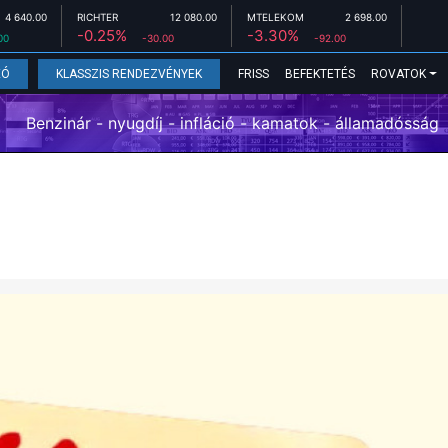
4 640.00
RICHTER
12 080.00
MTELEKOM
2 698.00
-0.25%
-3.30%
00
-30.00
-92.00
FRISS
BEFEKTETÉS
ROVATOK
EÓ
KLASSZIS RENDEZVÉNYEK
Benzinár - nyugdíj - infláció - kamatok - államadósság