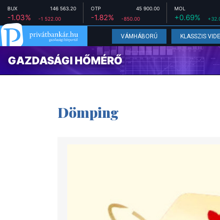
BUX
146 563.20
OTP
45 900.00
MOL
-1.03%
-1.82%
+0.69%
-1 522.00
-850.00
+32.
VÁMHÁBORÚ
KLASSZIS VID
GAZDASÁGI HŐMÉRŐ
Dömping