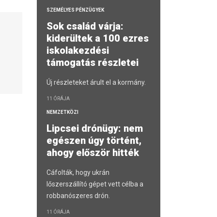
SZEMÉLYES PÉNZÜGYEK
Sok család várja:
kiderültek a 100 ezres
iskolakezdési
támogatás részletei
Új részleteket árult el a kormány.
11 ÓRÁJA
NEMZETKÖZI
Lipcsei drónügy: nem
egészen úgy történt,
ahogy először hitték
Cáfolták, hogy ukrán
lőszerszállító gépet vett célba a
robbanószeres drón.
11 ÓRÁJA