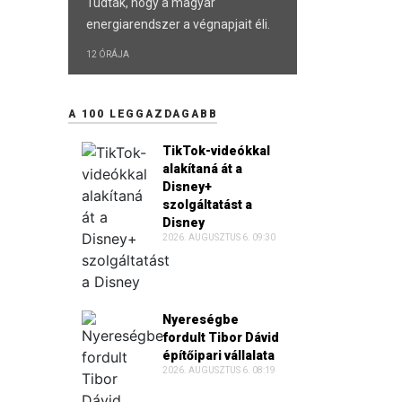
Tudták, hogy a magyar
energiarendszer a végnapjait éli.
12 ÓRÁJA
A 100 LEGGAZDAGABB
TikTok-videókkal
alakítaná át a
Disney+
szolgáltatást a
Disney
2026. AUGUSZTUS 6. 09:30
Nyereségbe
fordult Tibor Dávid
építőipari vállalata
2026. AUGUSZTUS 6. 08:19