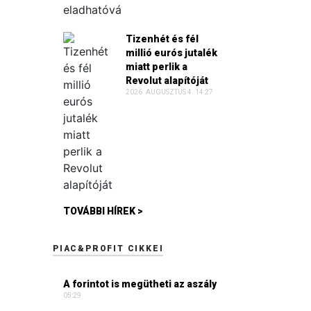
Tizenhét és fél
millió eurós jutalék
miatt perlik a
Revolut alapítóját
2026. AUGUSZTUS 4. 14:27
TOVÁBBI HÍREK >
PIAC&PROFIT CIKKEI
A forintot is megütheti az aszály
05:29