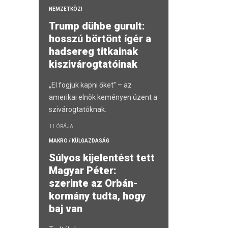
NEMZETKÖZI
Trump dühbe gurult:
hosszú börtönt ígér a
hadsereg titkainak
kiszivárogtatóinak
„El fogjuk kapni őket” – az
amerikai elnök keményen üzent a
szivárogtatóknak.
11 ÓRÁJA
MAKRO / KÜLGAZDASÁG
Súlyos kijelentést tett
Magyar Péter:
szerinte az Orbán-
kormány tudta, hogy
baj van