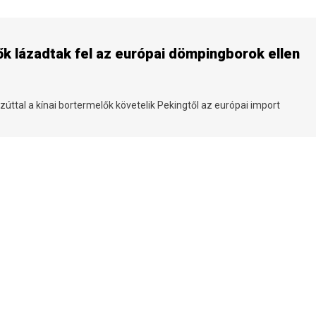
lők lázadtak fel az európai dömpingborok ellen
úttal a kínai bortermelők követelik Pekingtől az európai import