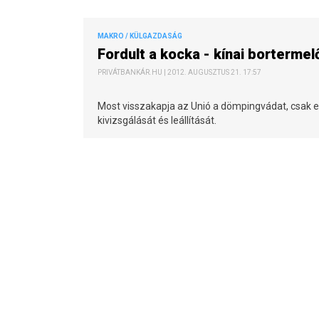
MAKRO / KÜLGAZDASÁG
Fordult a kocka - kínai borterme
PRIVÁTBANKÁR.HU | 2012. AUGUSZTUS 21. 17:57
Most visszakapja az Unió a dömpingvádat, csak ez
kivizsgálását és leállítását.