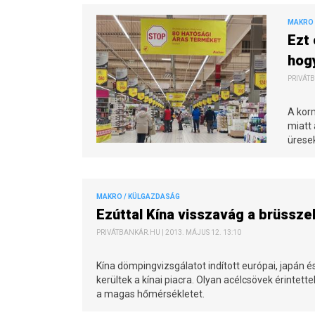
MAKRO 
Ezt 
hogy
PRIVÁTB
A korm
miatt 
ürese
MAKRO / KÜLGAZDASÁG
Ezúttal Kína visszavág a brüssze
PRIVÁTBANKÁR.HU | 2013. MÁJUS 12. 13:10
Kína dömpingvizsgálatot indított európai, japán
kerültek a kínai piacra. Olyan acélcsövek érintet
a magas hőmérsékletet.