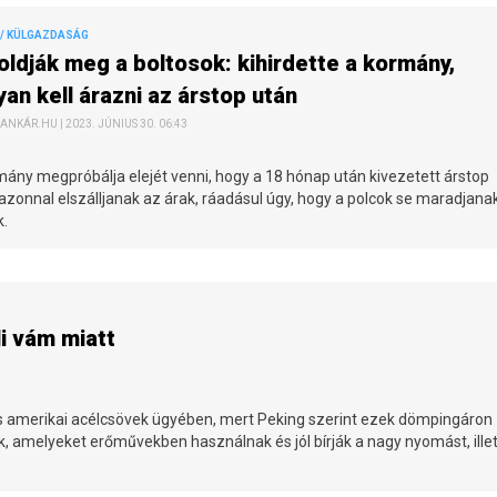
/ KÜLGAZDASÁG
oldják meg a boltosok: kihirdette a kormány,
an kell árazni az árstop után
ANKÁR.HU | 2023. JÚNIUS 30. 06:43
ány megpróbálja elejét venni, hogy a 18 hónap után kivezetett árstop
azonnal elszálljanak az árak, ráadásul úgy, hogy a polcok se maradjana
k.
li vám miatt
 és amerikai acélcsövek ügyében, mert Peking szerint ezek dömpingáron
tek, amelyeket erőművekben használnak és jól bírják a nagy nyomást, ille