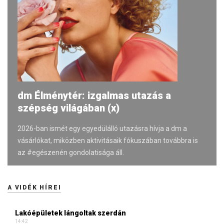
dm Élménytér: izgalmas utazás a
szépség világában (x)
2026-ban ismét egy egyedülálló utazásra hívja a dm a
vásárlókat, miközben aktivitásaik fókuszában továbbra is
az #egészenén gondolatisága áll.
A VIDÉK HÍREI
Lakóépületek lángoltak szerdán
14:42