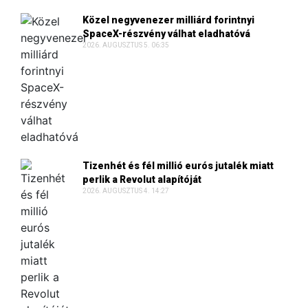
Közel negyvenezer milliárd forintnyi
SpaceX-részvény válhat eladhatóvá
2026. AUGUSZTUS 5. 06:35
Tizenhét és fél millió eurós jutalék miatt
perlik a Revolut alapítóját
2026. AUGUSZTUS 4. 14:27