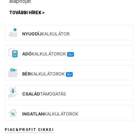
TOVÁBBI HÍREK >
NYUGDÍJ
KALKULÁTOR
ADÓ
KALKULÁTOROK
ÚJ
BÉR
KALKULÁTOROK
ÚJ
CSALÁD
TÁMOGATÁS
INGATLAN
KALKULÁTOROK
PIAC&PROFIT CIKKEI