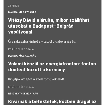
21 PERCE
MAKRO / KÜLGAZDASÁG
Vitézy Dávid elárulta, mikor szállíthat
utasokat a Budapest–Belgrád
vasútvonal
Új szakaszba léphet a vitatott gigaberuházás.
KÖRÜLBELÜL 1 ÓRÁJA
MAKRO / KÜLGAZDASÁG
Valami készül az energiafronton: fontos
döntést hozott a kormány
Kinyitják az ajtót a szélerőművek előtt.
KÖRÜLBELÜL 1 ÓRÁJA
RÉSZVÉNY / DEVIZA / ÁRU
Kivárnak a befektetők, közben drágul az