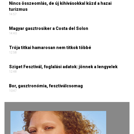
Nincs összeomlás, de új kihívásokkal küzd a hazai
turizmus
14:57
Magyar gasztrosiker a Costa del Solon
14:40
Trója titkai hamarosan nem titkok többé
12:58
Sziget Fesztivál, foglalási adatok: jönnek a lengyelek
12:48
Bor, gasztronómia, fesztiválcsomag
10:47