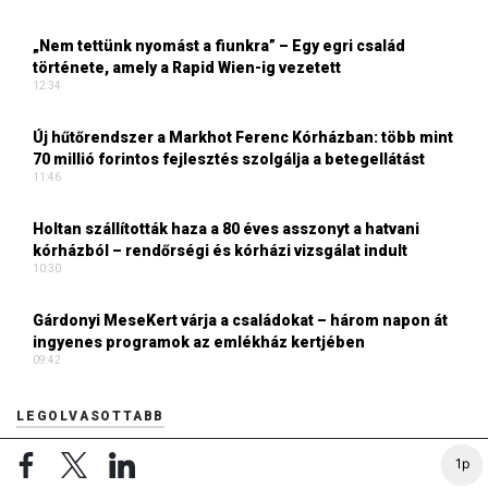
„Nem tettünk nyomást a fiunkra” – Egy egri család
története, amely a Rapid Wien-ig vezetett
12:34
Új hűtőrendszer a Markhot Ferenc Kórházban: több mint
70 millió forintos fejlesztés szolgálja a betegellátást
11:46
Holtan szállították haza a 80 éves asszonyt a hatvani
kórházból – rendőrségi és kórházi vizsgálat indult
10:30
Gárdonyi MeseKert várja a családokat – három napon át
ingyenes programok az emlékház kertjében
09:42
LEGOLVASOTTABB
1p
Elárulta Forsthoffer Ágnes, ki ül be az ő székébe