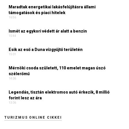
Maradtak energetikai lakásfelújításra állami
támogatások és piaci hitelek
16:56
Ismét az egykori védett ár alatt a benzin
15:44
Esik az eső a Duna vízgyűjtő területén
15:01
Mérnöki csoda született, 110 emelet magas úszó
szélerőmű
14:06
Legendás, tisztán elektromos autó érkezik, 8 millió
forint lesz az ára
13:06
TURIZMUS ONLINE CIKKEI