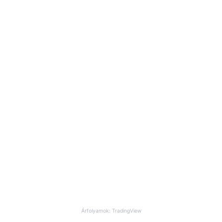
Árfolyamok: TradingView