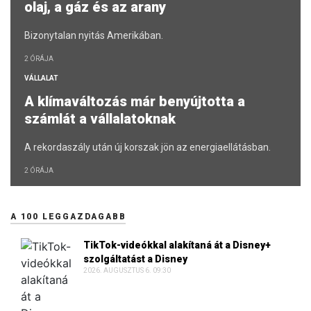
olaj, a gáz és az arany
Bizonytalan nyitás Amerikában.
2 ÓRÁJA
VÁLLALAT
A klímaváltozás már benyújtotta a
számlát a vállalatoknak
A rekordaszály után új korszak jön az energiaellátásban.
2 ÓRÁJA
A 100 LEGGAZDAGABB
TikTok-videókkal alakítaná át a Disney+
szolgáltatást a Disney
2026. AUGUSZTUS 6. 09:30