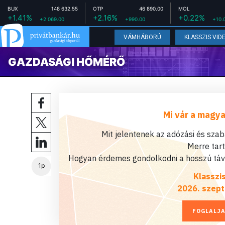
BUX
148 632.55
OTP
46 890.00
MOL
+1.41%
+2.16%
+0.22%
+2 069.00
+990.00
+10.
VÁMHÁBORÚ
KLASSZIS VID
GAZDASÁGI HŐMÉRŐ
Mi vár a magya
Mit jelentenek az adózási és sza
Merre tar
Hogyan érdemes gondolkodni a hosszú távú
1p
Klasszi
2026. szept
FOGLALJA