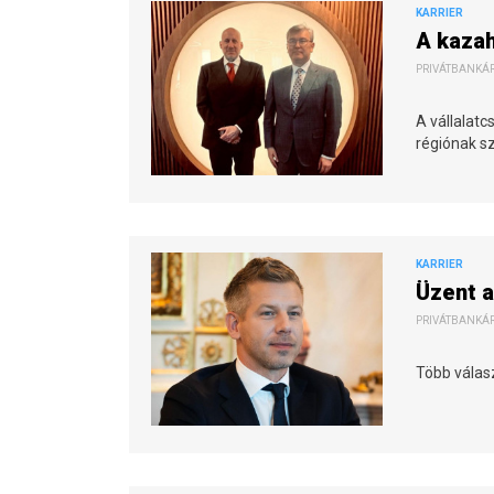
KARRIER
A kazah
PRIVÁTBANKÁR.
A vállalat
régiónak s
KARRIER
Üzent 
PRIVÁTBANKÁR.
Több választ