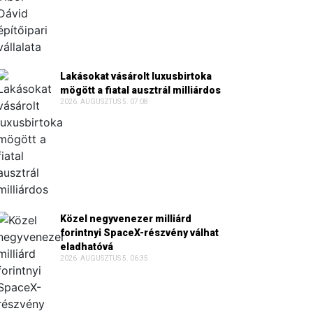
Lakásokat vásárolt luxusbirtoka
mögött a fiatal ausztrál milliárdos
2026. AUGUSZTUS 5. 07:08
Közel negyvenezer milliárd
forintnyi SpaceX-részvény válhat
eladhatóvá
2026. AUGUSZTUS 5. 06:35