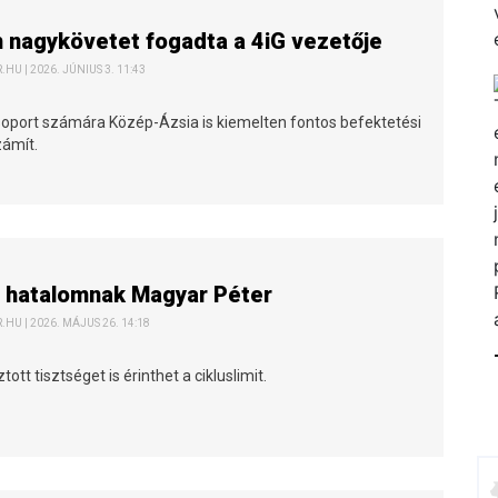
 nagykövetet fogadta a 4iG vezetője
HU | 2026. JÚNIUS 3. 11:43
csoport számára Közép-Ázsia is kiemelten fontos befektetési
zámít.
a hatalomnak Magyar Péter
HU | 2026. MÁJUS 26. 14:18
ott tisztséget is érinthet a cikluslimit.