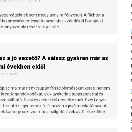
HU | 2026. JÚNIUS 29. 11:14
yszercégeknek sem megy annyira fényesen. A Richter a
létszámcsökkentéssel kapcsolatos szándékát Budapest
mányhivatala részére is jelezte.
esz a jó vezető? A válasz gyakran már az
mi években eldől
IUS 20. 15:19
piac ma már nem csupán frissdiplomásokat keres, hanem
l, kreatív gondolkodókat, akik gyakorlati tapasztalattal és
sznosítható, frisskészségekkel rendelkeznek. Ezért egyre
at fordul az egyetemek felé, hiszen a jövő munkatársainak
ek karrierje sokszor már a hallgatói évek alatt elkezdődik.