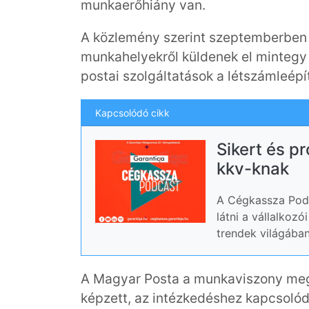
munkaerőhiány van.
A közlemény szerint szeptemberben
munkahelyekről küldenek el mintegy 
postai szolgáltatások a létszámleépí
Kapcsolódó cikk
Sikert és p
kkv-knak
A Cégkassza Podc
látni a vállalkoz
trendek világában
A Magyar Posta a munkaviszony megs
képzett, az intézkedéshez kapcsolódó 