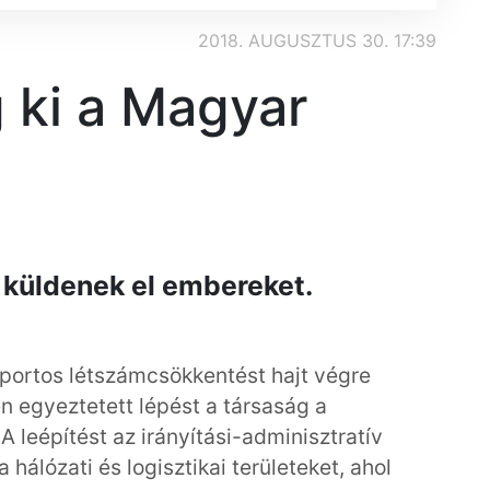
2018. AUGUSZTUS 30. 17:39
 ki a Magyar
l küldenek el embereket.
portos létszámcsökkentést hajt végre
n egyeztetett lépést a társaság a
 leépítést az irányítási-adminisztratív
a hálózati és logisztikai területeket, ahol