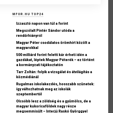
MFOR.HU TOP24
Izzasztó napon van túl a forint
Megszólalt Pintér Sándor utóda a
rendőrhiányról
Magyar Péter csodálatos örömhírt közölt a
magyarokkal
500 milliárd forint feletti kár érheti idén a
gazdákat, léptek Magyar Péterék – ez történt
a kormányzati tájékoztatón
Tarr Zoltán: folyik a vizsgálat és átvilágítás a
közmédiánál
Rugalmas iskolakezdés, hosszabb szünetek:
így változhatnak meg az iskolák
szeptembertől
Olcsóbb lesz a zöldség és a gyümölcs, de a
magyar kukoricaföldek nagy része
megsemmisült – Interjú Raskó Györggyel