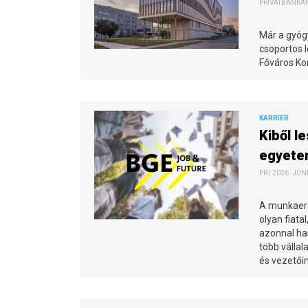
PRIVÁTBANKÁR.
Már a gyóg
csoportos 
Főváros Kor
KARRIER
Kiből l
egyete
PR | 2026. JÚN
A munkaerő
olyan fiata
azonnal ha
több vállal
és vezetőin