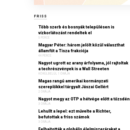
FRISS
Több szerb és bosnyák településen is
vízkorlátozást rendeltek el
5 PERCE
Magyar Péter: három jelölt közül választhat
államfőt a Tisza frakciója
44 PERCE
Nagyot ugrott az arany árfolyama, jól rajtoltak
a techrészvények is a Wall Streeten
KÖRÜLBELÜL 1 ÓRÁJA
Magas rangú amerikai kormányzati
szereplőkkel tárgyalt Jászai Gellért
2 ÓRÁJA
Nagyot megy az OTP a hétvége előtt a tőzsdén
3 ÓRÁJA
Lehullt a lepel: ezt művelte a Richter,
befutottak a friss számok
3 ÓRÁJA
Felhajtották a globális élelmiszerárakat a