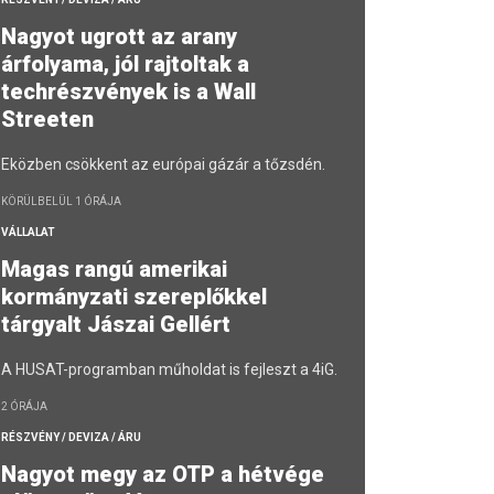
Nagyot ugrott az arany
árfolyama, jól rajtoltak a
techrészvények is a Wall
Streeten
Eközben csökkent az európai gázár a tőzsdén.
KÖRÜLBELÜL 1 ÓRÁJA
VÁLLALAT
Magas rangú amerikai
kormányzati szereplőkkel
tárgyalt Jászai Gellért
A HUSAT-programban műholdat is fejleszt a 4iG.
2 ÓRÁJA
RÉSZVÉNY / DEVIZA / ÁRU
Nagyot megy az OTP a hétvége