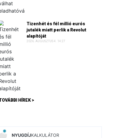
Tizenhét és fél millió eurós
jutalék miatt perlik a Revolut
alapítóját
2026. AUGUSZTUS 4. 14:27
TOVÁBBI HÍREK >
NYUGDÍJ
KALKULÁTOR