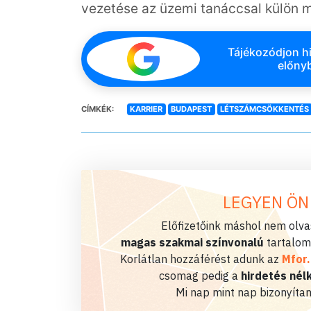
vezetése az üzemi tanáccsal külön m
Tájékozódjon hi
előnyb
CÍMKÉK:
KARRIER
BUDAPEST
LÉTSZÁMCSÖKKENTÉS
LEGYEN ÖN
Előfizetőink máshol nem olvas
magas szakmai színvonalú
tartalom
Korlátlan hozzáférést adunk az
Mfor
csomag pedig a
hirdetés nélk
Mi nap mint nap bizonyítan