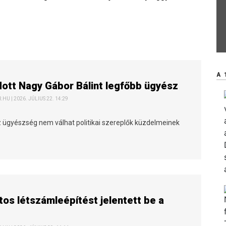
A 
tt Nagy Gábor Bálint legfőbb ügyész
HU | 2026. JÚLIUS 22. 14:29
z ügyészség nem válhat politikai szereplők küzdelmeinek
.
os létszámleépítést jelentett be a