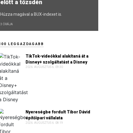
előtt a tőzsdén
Húzza magával a BUX-indexet is.
3 ÓRÁJA
100 LEGGAZDAGABB
TikTok-videókkal alakítaná át a
Disney+ szolgáltatást a Disney
2026. AUGUSZTUS 6. 09:30
Nyereségbe fordult Tibor Dávid
építőipari vállalata
2026. AUGUSZTUS 6. 08:19