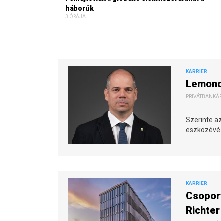
háborúk
3 ÓRÁJA
KARRIER
Lemondo
PRIVÁTBANKÁR.
Szerinte a
eszközévé
KARRIER
Csoport
Richter