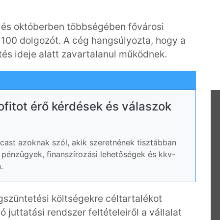
 és októberben többségében fővárosi
100 dolgozót. A cég hangsúlyozta, hogy a
tés ideje alatt zavartalanul működnek.
rofitot érő kérdések és válaszok
ast azoknak szól, akik szeretnének tisztábban
ói pénzügyek, finanszírozási lehetőségek és kkv-
.
züntetési költségekre céltartalékot
juttatási rendszer feltételeiről a vállalat