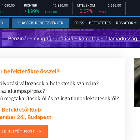
4 650.00
RICHTER
12 320.00
MTELEKOM
2 696.00
+1.99%
-0.07%
00
+240.00
-2.00
FRISS
BEFEKTETÉS
ROVATOK
EÓ
KLASSZIS RENDEZVÉNYEK
Benzinár - nyugdíj - infláció - kamatok - államadósság
r befektetőkre ősszel?
bályozási változások a befektetők számára?
t az állampapírpiac?
 megtakarításokról és az ingatlanbefektetésekről?
s Befektetői Klub
ember 24., Budapest
 LE HELYÉT MOST >>