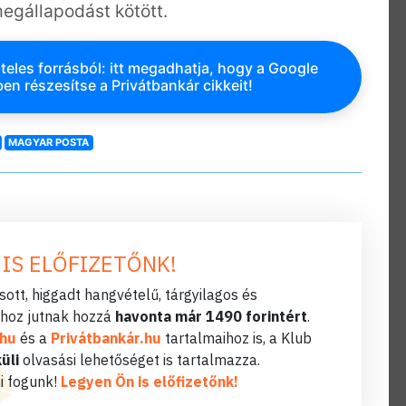
egállapodást kötött.
teles forrásból: itt megadhatja, hogy a Google
en részesítse a Privátbankár cikkeit!
MAGYAR POSTA
 IS ELŐFIZETŐNK!
ott, higgadt hangvételű, tárgyilagos és
hoz jutnak hozzá
havonta már 1490 forintért
.
.hu
és a
Privátbankár.hu
tartalmaihoz is, a Klub
üli
olvasási lehetőséget is tartalmazza.
i fogunk!
Legyen Ön is előfizetőnk!