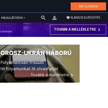
ÁRFOLYAMOK
KLASSZIS ELŐFIZETÉS
KALKULÁTOROK
TOVÁBB A MELLÉKLETRE
OROSZ-UKRÁN HÁBORÚ
Folyamatosan frissülő
hírfolyamunkat itt olvashatja!
Tovább a mellékletre