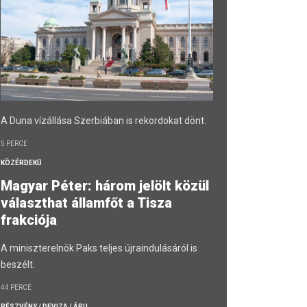
A Duna vízállása Szerbiában is rekordokat dönt.
5 PERCE
KÖZÉRDEKŰ
Magyar Péter: három jelölt közül
választhat államfőt a Tisza
frakciója
A miniszterelnök Paks teljes újraindulásáról is
beszélt.
44 PERCE
RÉSZVÉNY / DEVIZA / ÁRU