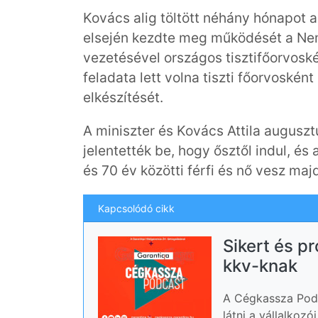
Kovács alig töltött néhány hónapot a
elsején kezdte meg működését a Ne
vezetésével országos tisztifőorvoské
feladata lett volna tiszti főorvoské
elkészítését.
A miniszter és Kovács Attila augusz
jelentették be, hogy ősztől indul, és
és 70 év közötti férfi és nő vesz majd
Kapcsolódó cikk
Sikert és p
kkv-knak
A Cégkassza Podc
látni a vállalkoz