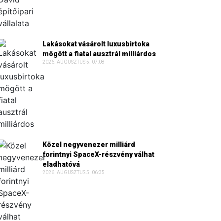
Lakásokat vásárolt luxusbirtoka
mögött a fiatal ausztrál milliárdos
2026. AUGUSZTUS 5. 07:08
Közel negyvenezer milliárd
forintnyi SpaceX-részvény válhat
eladhatóvá
2026. AUGUSZTUS 5. 06:35