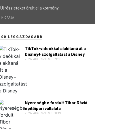
Új részleteket árult el a kormány.
14 ÓRÁJA
100 LEGGAZDAGABB
TikTok-videókkal alakítaná át a
Disney+ szolgáltatást a Disney
2026. AUGUSZTUS 6. 09:30
Nyereségbe fordult Tibor Dávid
építőipari vállalata
2026. AUGUSZTUS 6. 08:19