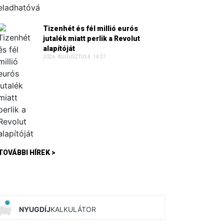
Tizenhét és fél millió eurós
jutalék miatt perlik a Revolut
alapítóját
2026. AUGUSZTUS 4. 14:27
TOVÁBBI HÍREK >
NYUGDÍJ
KALKULÁTOR