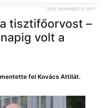
2018. NOVEMBER 21. 08:17
a tisztifőorvost –
napig volt a
entette fel Kovács Attilát.