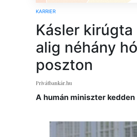
KARRIER
Kásler kirúgta 
alig néhány hó
poszton
Privátbankár.hu
A humán miniszter kedden m