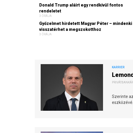
Donald Trump aláírt egy rendkívül fontos
rendeletet
3 ÓRÁJA
Győzelmet hirdetett Magyar Péter – mindenki
visszatérhet a megszokotthoz
3 ÓRÁJA
KARRIER
Lemondo
PRIVÁTBANKÁR.
Szerinte a
eszközévé