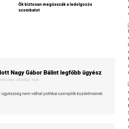
Ők biztosan megússzák a ledolgozós
szombatot
tt Nagy Gábor Bálint legfőbb ügyész
HU | 2026. JÚLIUS 22. 14:29
z ügyészség nem válhat politikai szereplők küzdelmeinek
.