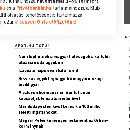
hoz jutnak hozzá
havonta már 1490 forintért
.
.hu
és a
Privátbankár.hu
tartalmaihoz is, a Klub
üli
olvasási lehetőséget is tartalmazza.
i fogunk!
Legyen Ön is előfizetőnk!
A 
MFOR.HU TOP24
Nem léphetnek a magyar hatóságok a külföldi
utazási iroda ügyében
Izzasztó napon van túl a forint
Bezár az egyik legnagyobb magyarországi
bicikligyár
A szlovén kormány már döntött: nem
kapcsolják le az atomerőművet
Már Budapesten kívül keresik a 100 millió
feletti ingatlanokat
Magyar Péter keményen nekiment az Orbán-
kormánynak