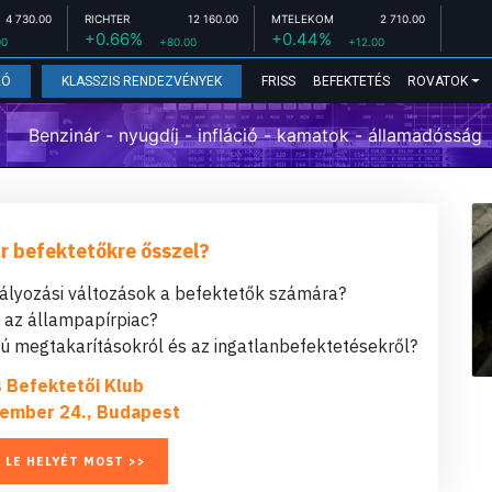
4 730.00
RICHTER
12 160.00
MTELEKOM
2 710.00
+0.66%
+0.44%
00
+80.00
+12.00
FRISS
BEFEKTETÉS
ROVATOK
EÓ
KLASSZIS RENDEZVÉNYEK
Benzinár - nyugdíj - infláció - kamatok - államadósság
r befektetőkre ősszel?
bályozási változások a befektetők számára?
t az állampapírpiac?
 megtakarításokról és az ingatlanbefektetésekről?
s Befektetői Klub
ember 24., Budapest
 LE HELYÉT MOST >>