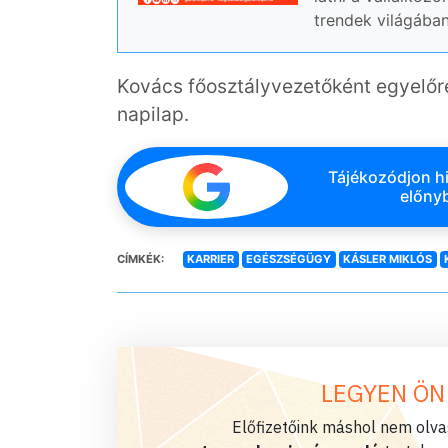
trendek világában
Kovács főosztályvezetőként egyelőre
napilap.
Tájékozódjon hi
előnyb
CÍMKÉK:
KARRIER
EGÉSZSÉGÜGY
KÁSLER MIKLÓS
LEGYEN ÖN
Előfizetőink máshol nem olvas