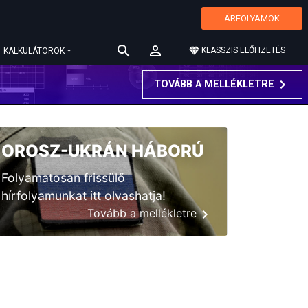
ÁRFOLYAMOK
KLASSZIS ELŐFIZETÉS
KALKULÁTOROK
TOVÁBB A MELLÉKLETRE
OROSZ-UKRÁN HÁBORÚ
Folyamatosan frissülő
hírfolyamunkat itt olvashatja!
Tovább a mellékletre