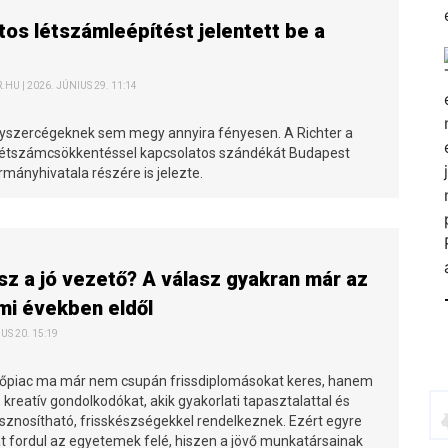
os létszámleépítést jelentett be a
HU | 2026. JÚNIUS 29. 11:14
yszercégeknek sem megy annyira fényesen. A Richter a
létszámcsökkentéssel kapcsolatos szándékát Budapest
mányhivatala részére is jelezte.
esz a jó vezető? A válasz gyakran már az
mi években eldől
IUS 20. 15:19
piac ma már nem csupán frissdiplomásokat keres, hanem
l, kreatív gondolkodókat, akik gyakorlati tapasztalattal és
sznosítható, frisskészségekkel rendelkeznek. Ezért egyre
at fordul az egyetemek felé, hiszen a jövő munkatársainak