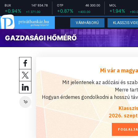
BUX
147 934.78
OTP
46 300.00
MOL
+0.94%
+0.87%
+1.94%
+1 371.00
+400.00
+90.
VÁMHÁBORÚ
KLASSZIS VID
GAZDASÁGI HŐMÉRŐ
Mi vár a magya
Mit jelentenek az adózási és sza
Merre tar
Hogyan érdemes gondolkodni a hosszú távú
1p
Klasszi
2026. szept
FOGLALJA