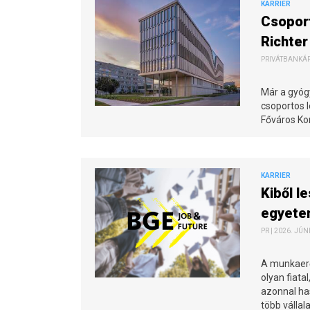
KARRIER
Csoport
Richter
PRIVÁTBANKÁR.
Már a gyóg
csoportos 
Főváros Kor
KARRIER
Kiből l
egyete
PR | 2026. JÚN
A munkaerő
olyan fiata
azonnal ha
több vállal