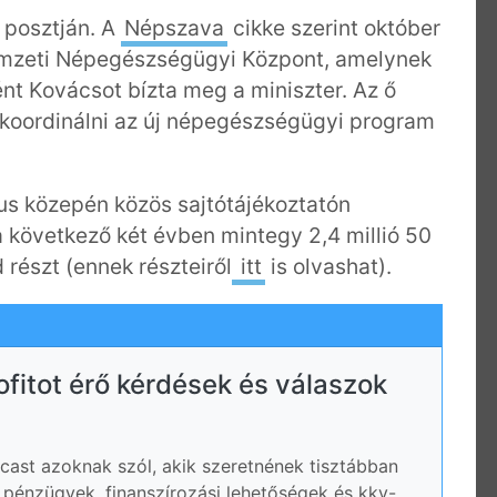
 posztján. A
Népszava
cikke szerint október
mzeti Népegészségügyi Központ, amelynek
nt Kovácsot bízta meg a miniszter. Az ő
nt koordinálni az új népegészségügyi program
tus közepén közös sajtótájékoztatón
 a következő két évben mintegy 2,4 millió 50
 részt (ennek részteiről
itt
is olvashat).
rofitot érő kérdések és válaszok
ast azoknak szól, akik szeretnének tisztábban
ói pénzügyek, finanszírozási lehetőségek és kkv-