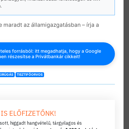
.
 maradt az államigazgatásban – írja a
teles forrásból: itt megadhatja, hogy a Google
en részesítse a Privátbankár cikkeit!
KIRÚGÁS
TISZTIFŐORVOS
 IS ELŐFIZETŐNK!
ott, higgadt hangvételű, tárgyilagos és