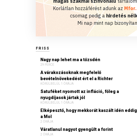
magas szakmai színvonalú
tartalom
Korlátlan hozzáférést adunk az
Mfor
csomag pedig a
hirdetés nélk
Mi nap mint nap bizonyítan
FRISS
Nagy nap lehet ma a tőzsdén
29 PERCE
A várakozásoknak megfelelő
bevételnövekedést ért el a Richter
KÖRÜLBELÜL 1 ÓRÁJA
Satuféket nyomott az infláció, főleg a
nyugdíjasok jártak jól
KÖRÜLBELÜL 1 ÓRÁJA
Elképesztő, hogy mekkorát kaszált idén eddig
a Mol
2 ÓRÁJA
Váratlanul nagyot gyengült a forint
2 ÓRÁJA