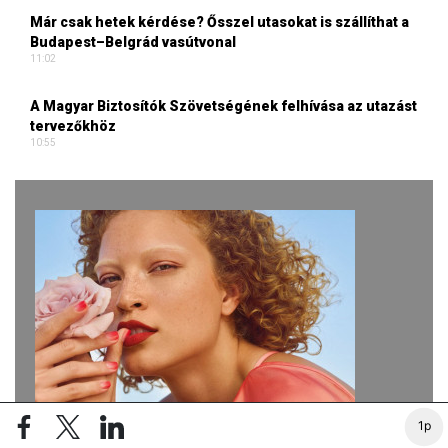
Már csak hetek kérdése? Ősszel utasokat is szállíthat a
Budapest–Belgrád vasútvonal
11:02
A Magyar Biztosítók Szövetségének felhívása az utazást
tervezőkhöz
10:55
1p