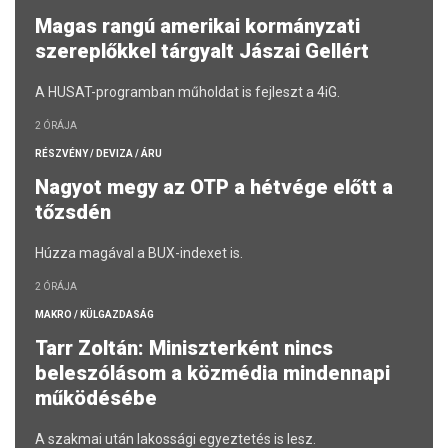
Magas rangú amerikai kormányzati
szereplőkkel tárgyalt Jászai Gellért
A HUSAT-programban műholdat is fejleszt a 4iG.
2 ÓRÁJA
RÉSZVÉNY / DEVIZA / ÁRU
Nagyot megy az OTP a hétvége előtt a
tőzsdén
Húzza magával a BUX-indexet is.
2 ÓRÁJA
MAKRO / KÜLGAZDASÁG
Tarr Zoltán: Miniszterként nincs
beleszólásom a közmédia mindennapi
működésébe
A szakmai után lakossági egyeztetés is lesz.