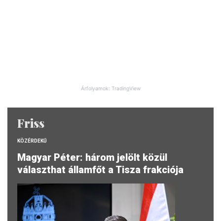
Árfolyamok: TradingView
Friss
KÖZÉRDEKŰ
Magyar Péter: három jelölt közül
választhat államfőt a Tisza frakciója