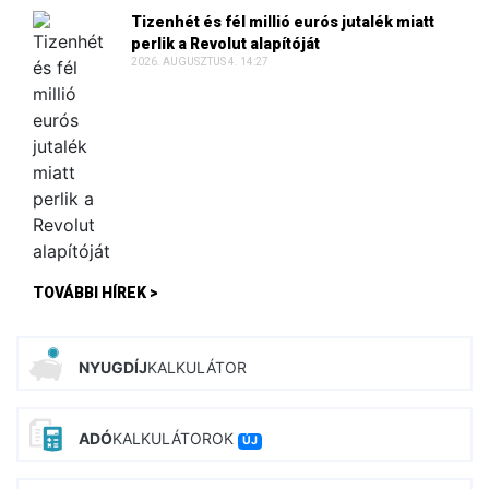
Tizenhét és fél millió eurós jutalék miatt
perlik a Revolut alapítóját
2026. AUGUSZTUS 4. 14:27
TOVÁBBI HÍREK >
NYUGDÍJ
KALKULÁTOR
ADÓ
KALKULÁTOROK
ÚJ