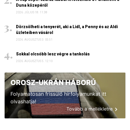
Duna közepéről
2026. JÚLIUS 18. 11:38
Dörzsölheti a tenyerét, aki a Lidl, a Penny és az Aldi
üzleteiben vásárol
2026. AUGUSZTUS 3. 05:51
Sokkal olcsóbb lesz végre a tankolás
2026. AUGUSZTUS 5. 12:10
OROSZ-UKRÁN HÁBORÚ
Folyamatosan frissülő hírfolyamunkat itt
olvashatja!
Tovább a mellékletre