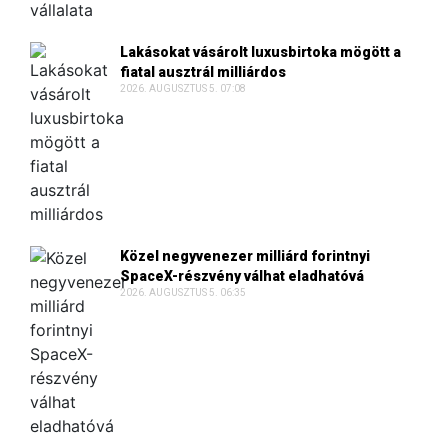
Lakásokat vásárolt luxusbirtoka mögött a
fiatal ausztrál milliárdos
2026. AUGUSZTUS 5. 07:08
Közel negyvenezer milliárd forintnyi
SpaceX-részvény válhat eladhatóvá
2026. AUGUSZTUS 5. 06:35