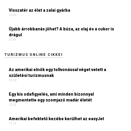
Visszatér az élet a zalai gyárba
13:45
Újabb árrobbanás jöhet? A búza, az olaj és a cukor is
drágul
12:44
TURIZMUS ONLINE CIKKEI
Az amerikai elnök egy tollvonással véget vetett a
születési turizmusnak
14:00
Egy kis odafigyelés, ami minden bizonnyal
megmentette egy szomjazó madár életét
12:33
Amerikai befektető kezébe kerülhet az easyJet
11:14