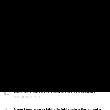
2026. AUGUSZTUS 3. 05:51
Sokkal olcsóbb lesz végre a tankolás
2026. AUGUSZTUS 5. 12:10
Energiaválság: nem akármi történt Pakson, Magyar
Péter a helyszínre tart – frissítve
2026. AUGUSZTUS 4. 08:19
Szinte minden spanyol határt áttörő migráns
visszament Marokkóba?
2026. AUGUSZTUS 1. 11:15
HAVI TOP
Elárulta Forsthoffer Ágnes, ki ül be az ő székébe
2026. JÚLIUS 19. 09:11
A nap képe: száraz lábbal lefotózható a Parlament a