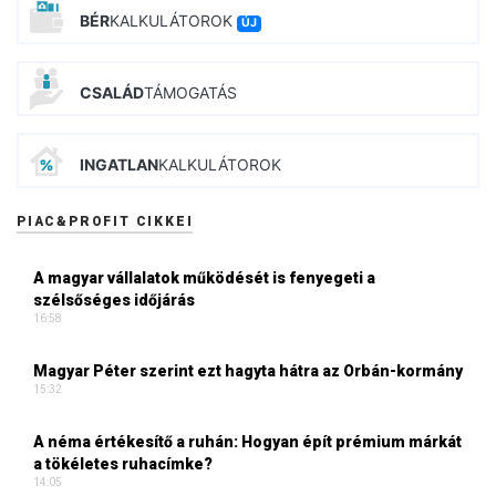
BÉR
KALKULÁTOROK
ÚJ
CSALÁD
TÁMOGATÁS
INGATLAN
KALKULÁTOROK
PIAC&PROFIT CIKKEI
A magyar vállalatok működését is fenyegeti a
szélsőséges időjárás
16:58
Magyar Péter szerint ezt hagyta hátra az Orbán-kormány
15:32
A néma értékesítő a ruhán: Hogyan épít prémium márkát
a tökéletes ruhacímke?
14:05