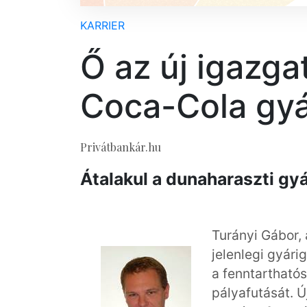
KARRIER
Ő az új igazga
Coca-Cola gy
Privátbankár.hu
Átalakul a dunaharaszti gy
Turányi Gábor,
jelenlegi gyári
a fenntartható
pályafutását. Ú