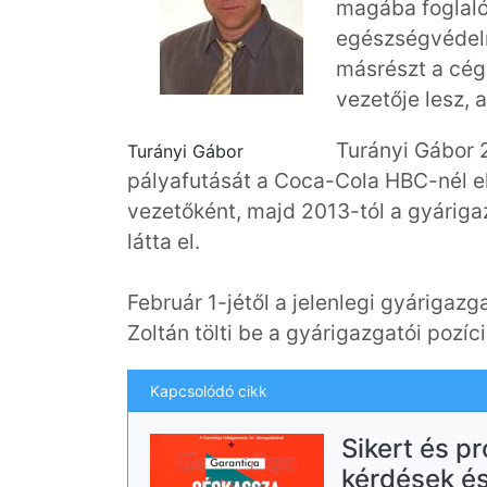
magába foglaló
egészségvédelm
másrészt a cé
vezetője lesz, a
Turányi Gábor 
Turányi Gábor
pályafutását a Coca-Cola HBC-nél ell
vezetőként, majd 2013-tól a gyáriga
látta el.
Február 1-jétől a jelenlegi gyárigazg
Zoltán tölti be a gyárigazgatói pozíci
Kapcsolódó cikk
Sikert és pr
kérdések és