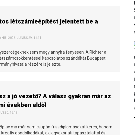
os létszámleépítést jelentett be a
HU | 2026. JÚNIUS 29. 11:14
yszercégeknek sem megy annyira fényesen. A Richter a
létszámcsökkentéssel kapcsolatos szándékát Budapest
mányhivatala részére is jelezte.
esz a jó vezető? A válasz gyakran már az
mi években eldől
IUS 20. 15:19
piac ma már nem csupán frissdiplomásokat keres, hanem
l, kreatív gondolkodókat, akik gyakorlati tapasztalattal és