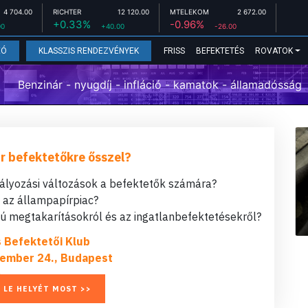
4 704.00
RICHTER
12 120.00
MTELEKOM
2 672.00
+0.33%
-0.96%
00
+40.00
-26.00
FRISS
BEFEKTETÉS
ROVATOK
EÓ
KLASSZIS RENDEZVÉNYEK
Benzinár - nyugdíj - infláció - kamatok - államadósság
r befektetőkre ősszel?
bályozási változások a befektetők számára?
t az állampapírpiac?
 megtakarításokról és az ingatlanbefektetésekről?
s Befektetői Klub
ember 24., Budapest
 LE HELYÉT MOST >>