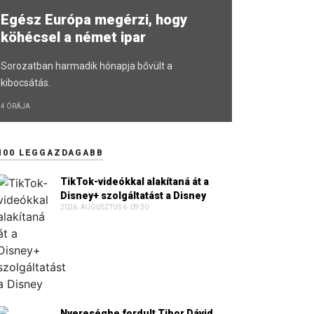
Egész Európa megérzi, hogy
köhécsel a német ipar
Sorozatban harmadik hónapja bővült a
kibocsátás.
4 ÓRÁJA
100 LEGGAZDAGABB
TikTok-videókkal alakítaná át a
Disney+ szolgáltatást a Disney
2026. AUGUSZTUS 6. 09:30
Nyereségbe fordult Tibor Dávid