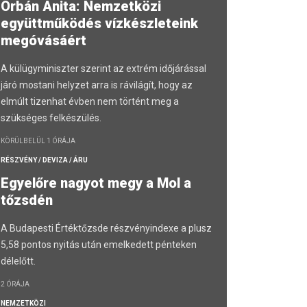
Orbán Anita: Nemzetközi
együttműködés vízkészleteink
megóvásáért
A külügyminiszter szerint az extrém időjárással
járó mostani helyzet arra is rávilágít, hogy az
elmúlt tizenhat évben nem történt meg a
szükséges felkészülés.
KÖRÜLBELÜL 1 ÓRÁJA
RÉSZVÉNY / DEVIZA / ÁRU
Egyelőre nagyot megy a Mol a
tőzsdén
A Budapesti Értéktőzsde részvényindexe a plusz
5,58 pontos nyitás után emelkedett pénteken
délelőtt.
2 ÓRÁJA
NEMZETKÖZI