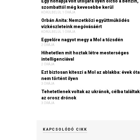
Egy hónapja volt utoljára ilyen olcsó a benzin,
szombattól még kevesebbe kerül
KÖRÜLBELÜL 1 ÓRÁJA
Orbán Anita: Nemzetközi együttműködés
vízkészleteink megóvásáért
KÖRÜLBELÜL 1 ÓRÁJA
Egyelőre nagyot megy a Mol a tőzsdén
2 ÓRÁJA
Hihetetlen mit hoztak létre mesterséges
intelligenciával
2 ÓRÁJA
Ezt biztosan kiteszi a Mol az ablakba: évek óta
nem történt ilyen
3 ÓRÁJA
Tehetetlenek voltak az ukránok, célba találtak
az orosz drónok
3 ÓRÁJA
KAPCSOLÓDÓ CIKK