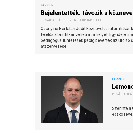
KARRIER
Bejelentették: távozik a köznevel
PRIVÁTBANKÁR.HU | 2016. FEBRUÁR 6. 11:45
Czunyiné Bertalan Judit köznevelési államtitkár tá
felelős államtitkár veheti át a helyét. Egy ideje má
pedagógus tüntetések pedig beverték az utolsó s
átszervezése.
KARRIER
Lemondo
PRIVÁTBANKÁR.
Szerinte a
eszközévé