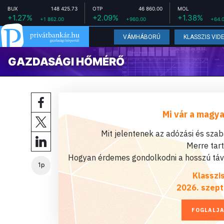
BUX
148 425.73
OTP
46 860.00
MOL
+1.27%
+2.09%
+1.38%
+1 862.00
+960.00
+64.
VÁMHÁBORÚ
KLASSZIS VID
GAZDASÁGI HŐMÉRŐ
Mi vár a magya
Mit jelentenek az adózási és sza
Merre tar
Hogyan érdemes gondolkodni a hosszú távú
1p
Klasszi
2026. szept
FOGLALJA