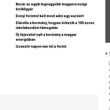
Bezár az egyik legnagyobb magyarországi
bicikligyár
Ennyi forintot kell most adni egy euróért
Elárulta a kormány, hogyan érkezik a 100 ezres
iskolakezdési támogatás
Új fejezetet nyit a kormány a magyar
energiában
Izzasztó napon van túl a forint
A 