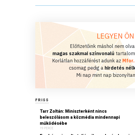
LEGYEN ÖN
Előfizetőink máshol nem olvas
magas szakmai színvonalú
tartalom
Korlátlan hozzáférést adunk az
Mfor
csomag pedig a
hirdetés nélk
Mi nap mint nap bizonyítan
FRISS
Tarr Zoltán: Miniszterként nincs
beleszólásom a közmédia mindennapi
működésébe
19 PERCE