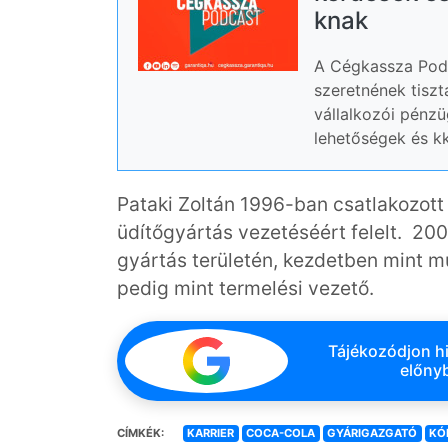
knak
A Cégkassza Podc
szeretnének tiszt
vállalkozói pénzü
lehetőségek és k
Pataki Zoltán 1996-ban csatlakozott
üdítőgyártás vezetéséért felelt. 200
gyártás területén, kezdetben mint m
pedig mint termelési vezető.
Tájékozódjon hi
előnyb
CÍMKÉK:
KARRIER
COCA-COLA
GYÁRIGAZGATÓ
KÓ