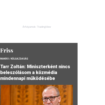
Árfolyamok: TradingView
Friss
MAKRO / KÜLGAZDASÁG
Tarr Zoltán: Miniszterként nincs
beleszólásom a közmédia
mindennapi működésébe