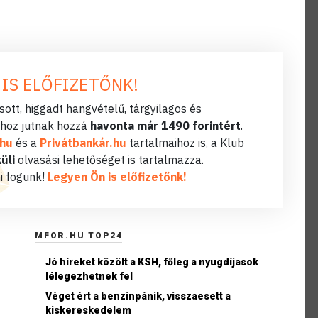
 IS ELŐFIZETŐNK!
ott, higgadt hangvételű, tárgyilagos és
hoz jutnak hozzá
havonta már 1490 forintért
.
.hu
és a
Privátbankár.hu
tartalmaihoz is, a Klub
üli
olvasási lehetőséget is tartalmazza.
i fogunk!
Legyen Ön is előfizetőnk!
MFOR.HU TOP24
Jó híreket közölt a KSH, főleg a nyugdíjasok
lélegezhetnek fel
Véget ért a benzinpánik, visszaesett a
kiskereskedelem