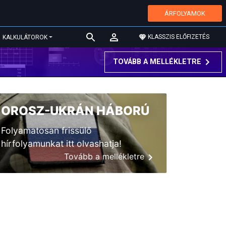
ÁRFOLYAMOK
KLASSZIS ELŐFIZETÉS
KALKULÁTOROK
TOVÁBB A MELLÉKLETRE
OROSZ-UKRÁN HÁBORÚ
Folyamatosan frissülő
hírfolyamunkat itt olvashatja!
Tovább a mellékletre