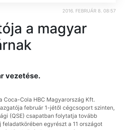
2016. FEBRUÁR 8. 08:57
tója a magyar
árnak
ár vezetése.
 a Coca-Cola HBC Magyarország Kft.
gazgatója február 1-jétől cégcsoport szinten,
sági (QSE) csapatban folytatja tovább
j feladatkörében egyrészt a 11 országot