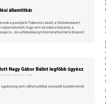
ési államtitkár
vozik a posztjáról. Palkovics László, a felsőoktatásért
r sejteni lehetett, hogy nem túl stabil a helyzete, a
zeget is. Jön a Klebelsberg Intézményfenntartó Központ
tt Nagy Gábor Bálint legfőbb ügyész
HU | 2026. JÚLIUS 22. 14:29
z ügyészség nem válhat politikai szereplők küzdelmeinek
.