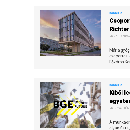
KARRIER
Csoport
Richter
PRIVÁTBANKÁR.
Már a gyóg
csoportos 
Főváros Kor
KARRIER
Kiből l
egyete
PR | 2026. JÚN
A munkaerő
olyan fiata