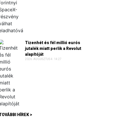
Tizenhét és fél millió eurós
jutalék miatt perlik a Revolut
alapítóját
2026. AUGUSZTUS 4. 14:27
TOVÁBBI HÍREK >