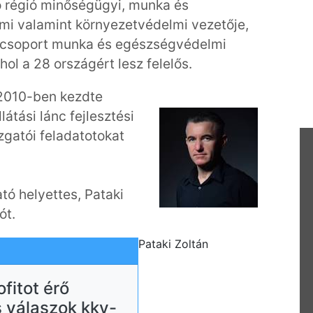
 régió minőségügyi, munka és
i valamint környezetvédelmi vezetője,
gcsoport munka és egészségvédelmi
hol a 28 országért lesz felelős.
2010-ben kezdte
átási lánc fejlesztési
zgatói feladatotokat
ató helyettes, Pataki
ót.
Pataki Zoltán
ofitot érő
 válaszok kkv-