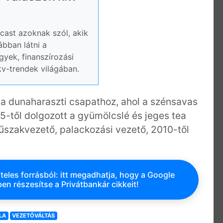
ast azoknak szól, akik
ábban látni a
gyek, finanszírozási
kv-trendek világában.
 a dunaharaszti csapathoz, ahol a szénsavas
5-től dolgozott a gyümölcslé és jeges tea
űszakvezető, palackozási vezető, 2010-től
teles forrásból: itt megadhatja, hogy a Google
en részesítse a Privátbankár cikkeit!
LA
VEZETŐVÁLTÁS