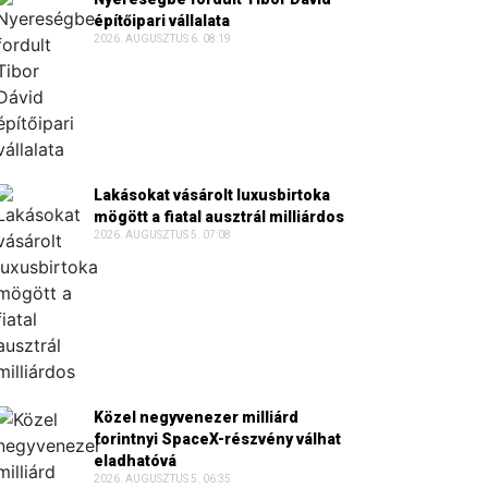
építőipari vállalata
2026. AUGUSZTUS 6. 08:19
Lakásokat vásárolt luxusbirtoka
mögött a fiatal ausztrál milliárdos
2026. AUGUSZTUS 5. 07:08
Közel negyvenezer milliárd
forintnyi SpaceX-részvény válhat
eladhatóvá
2026. AUGUSZTUS 5. 06:35