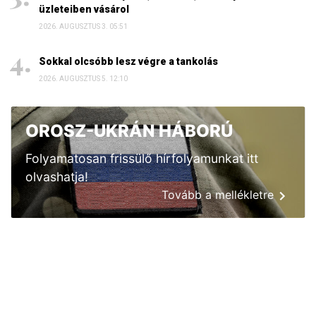
üzleteiben vásárol
2026. AUGUSZTUS 3. 05:51
Sokkal olcsóbb lesz végre a tankolás
2026. AUGUSZTUS 5. 12:10
OROSZ-UKRÁN HÁBORÚ
Folyamatosan frissülő hírfolyamunkat itt
olvashatja!
Tovább a mellékletre