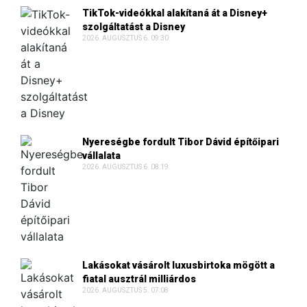
TikTok-videókkal alakítaná át a Disney+
szolgáltatást a Disney
2026. AUGUSZTUS 6. 09:30
Nyereségbe fordult Tibor Dávid építőipari
vállalata
2026. AUGUSZTUS 6. 08:19
Lakásokat vásárolt luxusbirtoka mögött a
fiatal ausztrál milliárdos
2026. AUGUSZTUS 5. 07:08