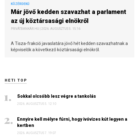
KÖZÉRDEKŰ
Már jövő kedden szavazhat a parlament
az új köztársasági elnökről
PRIVÁTBANKÁR.HU | 2026. AUGUSZTUS 5. 15:16
A Tisza-frakció javaslatára jövő hét kedden szavazhatnak a
képviselők a következő köztársasági elnökről.
HETI TOP
Sokkal olcsóbb lesz végre a tankolás
2026. AUGUSZTUS 5. 12:10
Ennyire kell mélyre fúrni, hogy ivóvizes kút legyen a
kertben
2026. AUGUSZTUS 7. 19:07