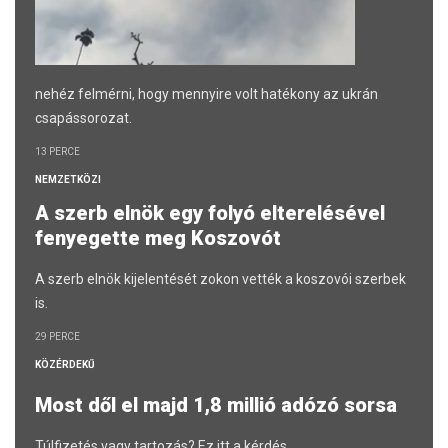
nehéz felmérni, hogy mennyire volt hatékony az ukrán
csapássorozat.
13 PERCE
NEMZETKÖZI
A szerb elnök egy folyó elterelésével
fenyegette meg Koszovót
A szerb elnök kijelentését zokon vették a koszovói szerbek
is.
29 PERCE
KÖZÉRDEKŰ
Most dől el majd 1,8 millió adózó sorsa
Túlfizetés vagy tartozás? Ez itt a kérdés.