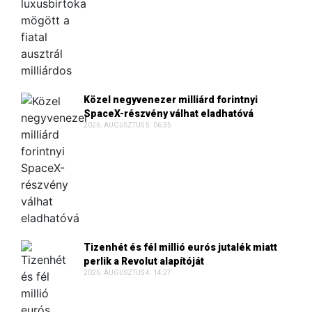
Közel negyvenezer milliárd forintnyi
SpaceX-részvény válhat eladhatóvá
2026. AUGUSZTUS 5. 06:35
Tizenhét és fél millió eurós jutalék miatt
perlik a Revolut alapítóját
2026. AUGUSZTUS 4. 14:27