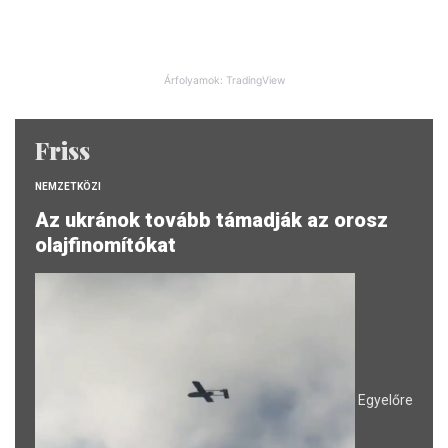
Árfolyamok: TradingView
Friss
NEMZETKÖZI
Az ukránok tovább támadják az orosz
olajfinomítókat
Egyelőre