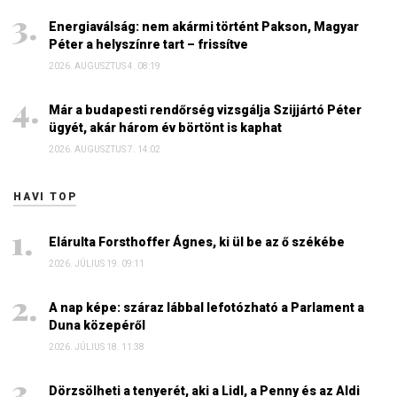
Energiaválság: nem akármi történt Pakson, Magyar
Péter a helyszínre tart – frissítve
2026. AUGUSZTUS 4. 08:19
Már a budapesti rendőrség vizsgálja Szijjártó Péter
ügyét, akár három év börtönt is kaphat
2026. AUGUSZTUS 7. 14:02
HAVI TOP
Elárulta Forsthoffer Ágnes, ki ül be az ő székébe
2026. JÚLIUS 19. 09:11
A nap képe: száraz lábbal lefotózható a Parlament a
Duna közepéről
2026. JÚLIUS 18. 11:38
Dörzsölheti a tenyerét, aki a Lidl, a Penny és az Aldi