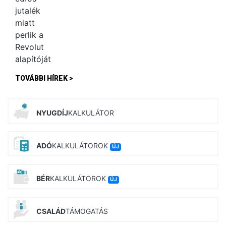
TOVÁBBI HÍREK >
NYUGDÍJ
KALKULÁTOR
ADÓ
KALKULÁTOROK
ÚJ
BÉR
KALKULÁTOROK
ÚJ
CSALÁD
TÁMOGATÁS