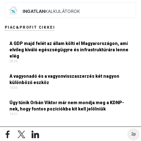
INGATLAN
KALKULÁTOROK
PIAC&PROFIT CIKKEI
A GDP majd felét az állam költi el Magyarországon, ami
elvileg kiváló egészségügyre és infrastruktúrára lenne
elég
05:26
A vagyonadó és a vagyonvisszaszerzés két nagyon
különböző eszköz
16:55
Úgy tűnik Orbán Viktor már nem mondja meg a KDNP-
nek, hogy fontos pozíciókba kit kell jelölniük
14:51
A gazdaság gyengélkedése ellenére megállíthatatlanul
2p
nő a közúti fuvarozás Európában
13:04