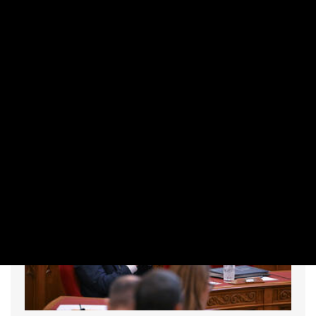
budapesti Gellért téren
PRIVÁTBANKÁR.HU | 2026. AUGUSZTUS 5. 16:07
Kezdenek elfogyni a jelzőink az itthon tomboló hőségre.