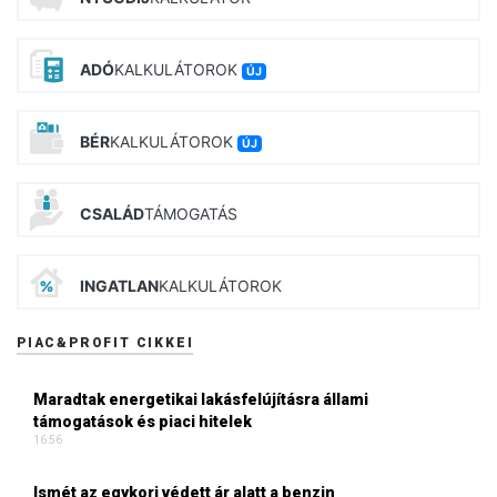
ADÓ
KALKULÁTOROK
ÚJ
BÉR
KALKULÁTOROK
ÚJ
CSALÁD
TÁMOGATÁS
INGATLAN
KALKULÁTOROK
PIAC&PROFIT CIKKEI
Maradtak energetikai lakásfelújításra állami
támogatások és piaci hitelek
16:56
Ismét az egykori védett ár alatt a benzin