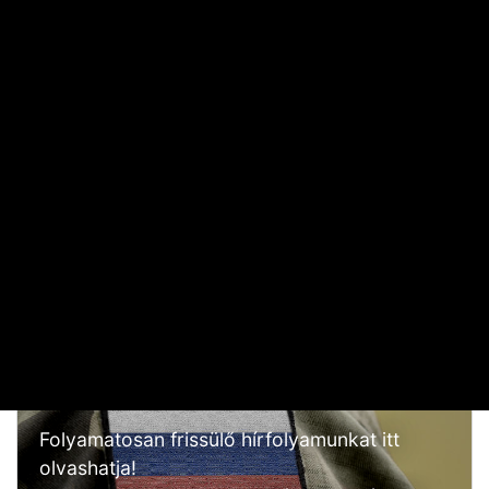
Elárulta Forsthoffer Ágnes, ki ül be az ő székébe
2026. JÚLIUS 19. 09:11
A nap képe: száraz lábbal lefotózható a Parlament a
Duna közepéről
2026. JÚLIUS 18. 11:38
Dörzsölheti a tenyerét, aki a Lidl, a Penny és az Aldi
üzleteiben vásárol
2026. AUGUSZTUS 3. 05:51
Sokkal olcsóbb lesz végre a tankolás
2026. AUGUSZTUS 5. 12:10
OROSZ-UKRÁN HÁBORÚ
Folyamatosan frissülő hírfolyamunkat itt
olvashatja!