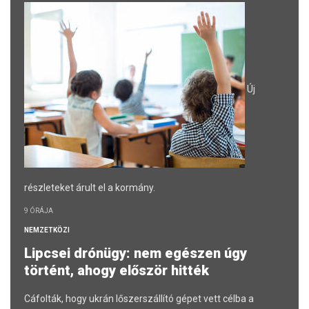
Új
részleteket árult el a kormány.
9 ÓRÁJA
NEMZETKÖZI
Lipcsei drónügy: nem egészen úgy
történt, ahogy először hitték
Cáfolták, hogy ukrán lőszerszállító gépet vett célba a