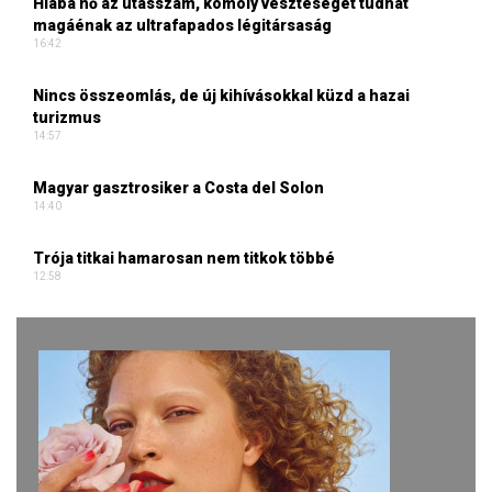
Hiába nő az utasszám, komoly veszteséget tudhat
magáénak az ultrafapados légitársaság
16:42
Nincs összeomlás, de új kihívásokkal küzd a hazai
turizmus
14:57
Magyar gasztrosiker a Costa del Solon
14:40
Trója titkai hamarosan nem titkok többé
12:58