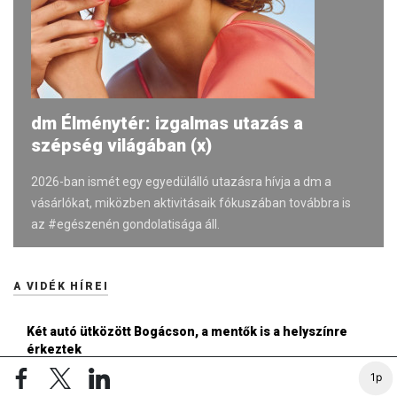
dm Élménytér: izgalmas utazás a
szépség világában (x)
2026-ban ismét egy egyedülálló utazásra hívja a dm a
vásárlókat, miközben aktivitásaik fókuszában továbbra is
az #egészenén gondolatisága áll.
A VIDÉK HÍREI
Két autó ütközött Bogácson, a mentők is a helyszínre
érkeztek
17:41
1p