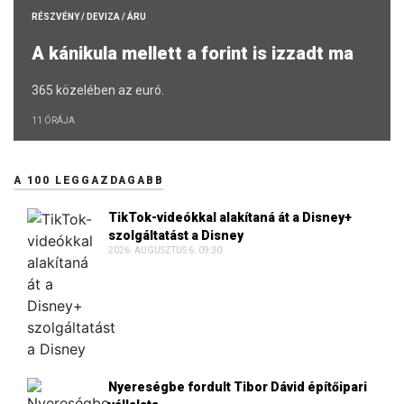
RÉSZVÉNY / DEVIZA / ÁRU
A kánikula mellett a forint is izzadt ma
365 közelében az euró.
11 ÓRÁJA
A 100 LEGGAZDAGABB
TikTok-videókkal alakítaná át a Disney+
szolgáltatást a Disney
2026. AUGUSZTUS 6. 09:30
Nyereségbe fordult Tibor Dávid építőipari