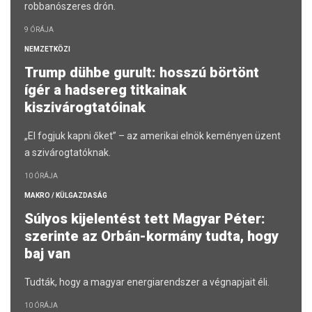
robbanószeres drón.
9 ÓRÁJA
NEMZETKÖZI
Trump dühbe gurult: hosszú börtönt
ígér a hadsereg titkainak
kiszivárogtatóinak
„El fogjuk kapni őket” – az amerikai elnök keményen üzent
a szivárogtatóknak.
10 ÓRÁJA
MAKRO / KÜLGAZDASÁG
Súlyos kijelentést tett Magyar Péter:
szerinte az Orbán-kormány tudta, hogy
baj van
Tudták, hogy a magyar energiarendszer a végnapjait éli.
10 ÓRÁJA