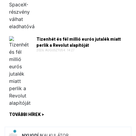
Tizenhét és fél millió eurós jutalék miatt
perlik a Revolut alapítóját
2026. AUGUSZTUS 4. 14:27
TOVÁBBI HÍREK >
NYUGDÍJ
KALKULÁTOR