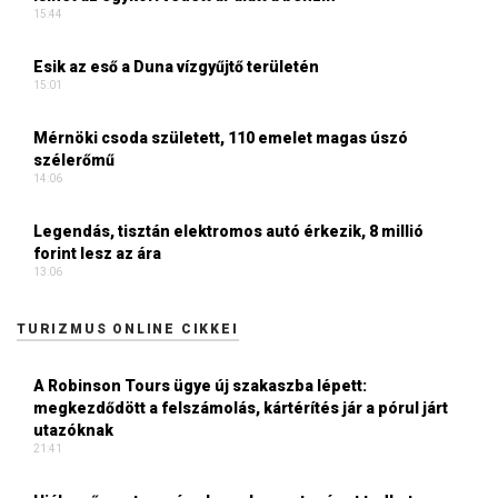
15:44
Esik az eső a Duna vízgyűjtő területén
15:01
Mérnöki csoda született, 110 emelet magas úszó
szélerőmű
14:06
Legendás, tisztán elektromos autó érkezik, 8 millió
forint lesz az ára
13:06
TURIZMUS ONLINE CIKKEI
A Robinson Tours ügye új szakaszba lépett:
megkezdődött a felszámolás, kártérítés jár a pórul járt
utazóknak
21:41