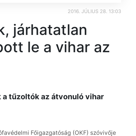
2016. JÚLIUS 28. 13:03
k, járhatatlan
ott le a vihar az
 a tűzoltók az átvonuló vihar
ófavédelmi Főigazgatóság (OKF) szóvivője