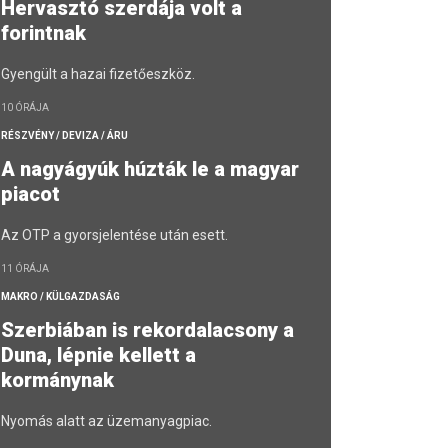
Hervasztó szerdája volt a
forintnak
Gyengült a hazai fizetőeszköz.
10 ÓRÁJA
RÉSZVÉNY / DEVIZA / ÁRU
A nagyágyúk húzták le a magyar
piacot
Az OTP a gyorsjelentése után esett.
11 ÓRÁJA
MAKRO / KÜLGAZDASÁG
Szerbiában is rekordalacsony a
Duna, lépnie kellett a
kormánynak
Nyomás alatt az üzemanyagpiac.