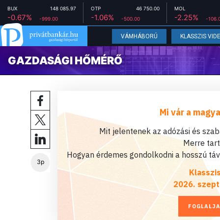
BUX
148 085.97
OTP
46 750.00
MOL
-0.67%
-1.06%
-2.25%
-999.00
-500.00
-106.
VÁMHÁBORÚ
KLASSZIS VID
GAZDASÁGI HŐMÉRŐ
Mi vár a magya
Mit jelentenek az adózási és sza
Merre tar
Hogyan érdemes gondolkodni a hosszú távú
3p
Klasszi
2026. szept
FOGLALJA