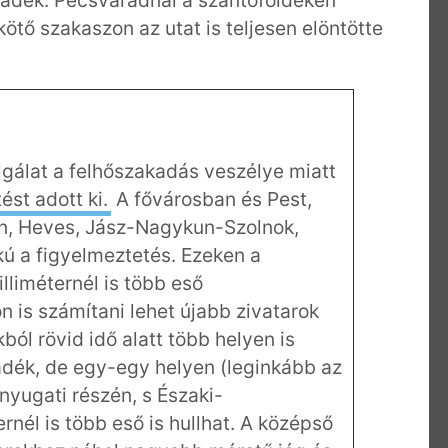
tő szakaszon az utat is teljesen elöntötte
gálat a felhőszakadás veszélye miatt
ést adott ki.
A fővárosban és Pest,
, Heves, Jász-Nagykun-Szolnok,
 a figyelmeztetés. Ezeken a
illiméternél is több eső
 is számítani lehet újabb zivatarok
ól rövid idő alatt több helyen is
adék, de egy-egy helyen (leginkább az
nyugati részén, s Északi-
nél is több eső is hullhat. A középső