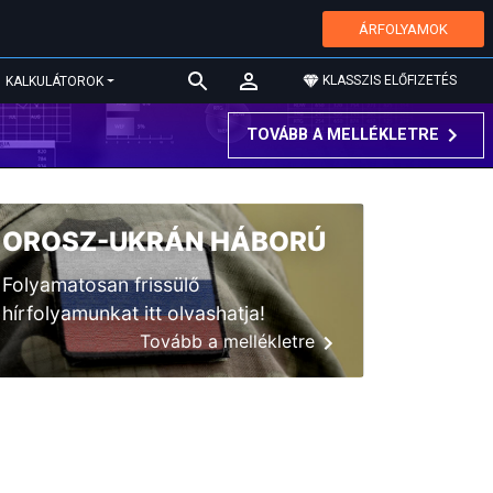
ÁRFOLYAMOK
KLASSZIS ELŐFIZETÉS
KALKULÁTOROK
TOVÁBB A MELLÉKLETRE
OROSZ-UKRÁN HÁBORÚ
Folyamatosan frissülő
hírfolyamunkat itt olvashatja!
Tovább a mellékletre