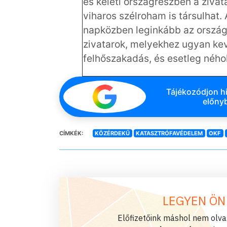
és keleti országrészben a ziva
viharos szélroham is társulhat.
napközben leginkább az ország 
zivatarok, melyekhez ugyan kev
felhőszakadás, és esetleg néhol
Tájékozódjon hi
előnyb
CÍMKÉK:
KÖZÉRDEKŰ
KATASZTRÓFAVÉDELEM
OKF
LEGYEN ÖN
Előfizetőink máshol nem olvas