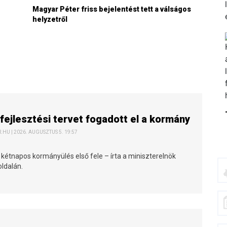
Magyar Péter friss bejelentést tett a válságos
helyzetről
fejlesztési tervet fogadott el a kormány
HU | 2026. AUGUSZTUS 5. 19:57
 kétnapos kormányülés első fele – írta a miniszterelnök
ldalán.