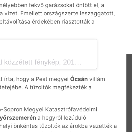
 mélyebben fekvő garázsokat öntött el, a
 a vizet. Emellett országszerte leszaggatott,
eltávolítása érdekében riasztották a
Luca Bódi (@bodi.lulu) által közzétett fénykép, 2016. Júl 28., 03:31 PDT
t írta, hogy a Pest megyei
Ócsán
villám
tetejébe. A tűzoltók megfékezték a
n-Sopron Megyei Katasztrófavédelmi
yőrszemerén
a hegyről lezúduló
helyi önkéntes tűzoltók az árokba vezették a