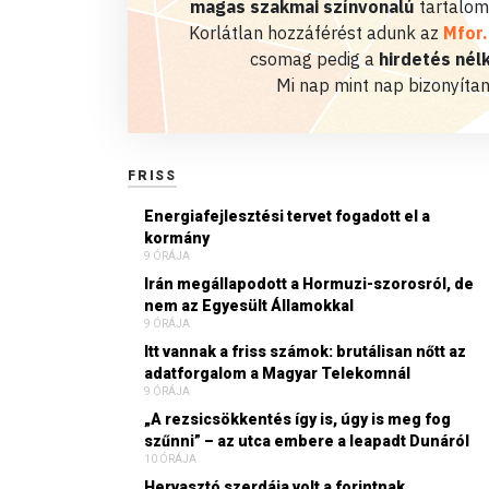
magas szakmai színvonalú
tartalom
Korlátlan hozzáférést adunk az
Mfor
csomag pedig a
hirdetés nélk
Mi nap mint nap bizonyítan
FRISS
Energiafejlesztési tervet fogadott el a
kormány
9 ÓRÁJA
Irán megállapodott a Hormuzi-szorosról, de
nem az Egyesült Államokkal
9 ÓRÁJA
Itt vannak a friss számok: brutálisan nőtt az
adatforgalom a Magyar Telekomnál
9 ÓRÁJA
„A rezsicsökkentés így is, úgy is meg fog
szűnni” – az utca embere a leapadt Dunáról
10 ÓRÁJA
Hervasztó szerdája volt a forintnak