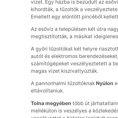
vizet. Egy házba is bezúdult az esőv
kihordták, a tűzoltók a veszélyeztet
Emellett egy elöntött pincéből kellett
Az esővíz a településen két útra nag
megtisztították, a másikat ideiglenes
A győri tűzoltókat két helyre riaszto
autót és elektromos berendezéseket
számítógépeket veszélyeztetett a be
magas vizet kiszivattyúzták.
A pannonhalmi tűzoltóknak
Nyúlon
eg
eltávolítaniuk.
Tolna megyében
több út járhatatlann
mellékúton is veszélyes a közleked
veszélyeztet a hirtelen lezúdult cs