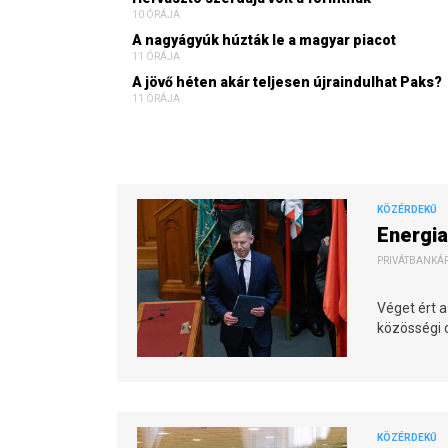
10 ÓRÁJA
A nagyágyúk húzták le a magyar piacot
11 ÓRÁJA
A jövő héten akár teljesen újraindulhat Paks?
11 ÓRÁJA
KÖZÉRDEKŰ
Energia
PRIVÁTBANKÁR.
Véget ért a
közösségi o
KÖZÉRDEKŰ