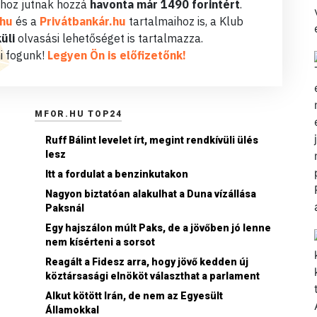
hoz jutnak hozzá
havonta már 1490 forintért
.
.hu
és a
Privátbankár.hu
tartalmaihoz is, a Klub
üli
olvasási lehetőséget is tartalmazza.
i fogunk!
Legyen Ön is előfizetőnk!
MFOR.HU TOP24
Ruff Bálint levelet írt, megint rendkívüli ülés
lesz
Itt a fordulat a benzinkutakon
Nagyon biztatóan alakulhat a Duna vízállása
Paksnál
Egy hajszálon múlt Paks, de a jövőben jó lenne
nem kísérteni a sorsot
Reagált a Fidesz arra, hogy jövő kedden új
köztársasági elnököt választhat a parlament
Alkut kötött Irán, de nem az Egyesült
Államokkal