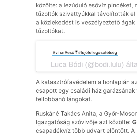
közölte: a lezúduló esővíz pincéket,
tűzoltók szivattyúkkal távolították el
a közlekedést is veszélyeztető ágak 
tűzoltókat.
#vihar#eső☔#fújófelleg#setétség
A katasztrófavédelem a honlapján az
csapott egy családi ház garázsának 
fellobbanó lángokat.
Ruskáné Takács Anita, a Győr-Moso
Igazgatóság szóvivője azt közölte:
G
csapadékvíz több udvart elöntött. A 