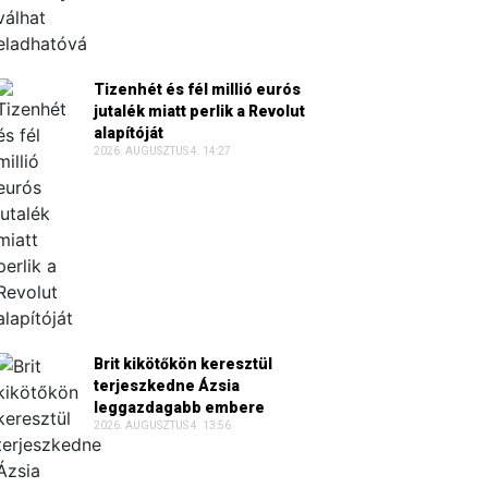
Tizenhét és fél millió eurós
jutalék miatt perlik a Revolut
alapítóját
2026. AUGUSZTUS 4. 14:27
Brit kikötőkön keresztül
terjeszkedne Ázsia
leggazdagabb embere
2026. AUGUSZTUS 4. 13:56