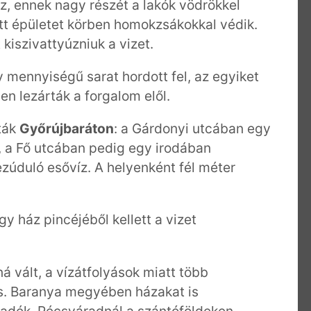
íz, ennek nagy részét a lakók vödrökkel
ett épületet körben homokzsákokkal védik.
 kiszivattyúzniuk a vizet.
y mennyiségű sarat hordott fel, az egyiket
en lezárták a forgalom elől.
tták
Győrújbaráton
: a Gárdonyi utcában egy
, a Fő utcában pedig egy irodában
zúduló esővíz. A helyenként fél méter
y ház pincéjéből kellett a vizet
á vált, a vízátfolyások miatt több
és. Baranya megyében házakat is
apadék. Pécsváradnál a szántóföldeken