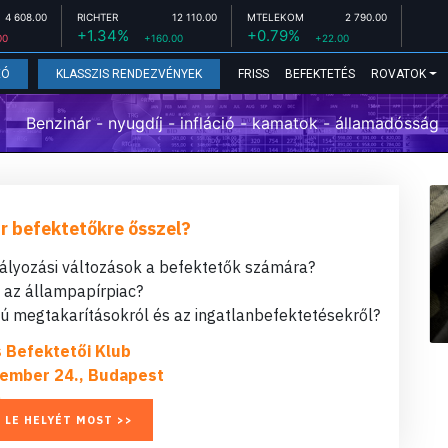
4 608.00
RICHTER
12 110.00
MTELEKOM
2 790.00
+1.34%
+0.79%
00
+160.00
+22.00
FRISS
BEFEKTETÉS
ROVATOK
EÓ
KLASSZIS RENDEZVÉNYEK
Benzinár - nyugdíj - infláció - kamatok - államadósság
r befektetőkre ősszel?
bályozási változások a befektetők számára?
t az állampapírpiac?
 megtakarításokról és az ingatlanbefektetésekről?
s Befektetői Klub
ember 24., Budapest
 LE HELYÉT MOST >>