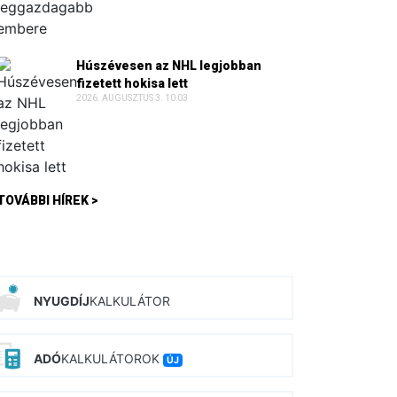
Húszévesen az NHL legjobban
fizetett hokisa lett
2026. AUGUSZTUS 3. 10:03
TOVÁBBI HÍREK >
NYUGDÍJ
KALKULÁTOR
ADÓ
KALKULÁTOROK
ÚJ