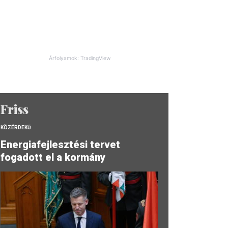
Árfolyamok: TradingView
Friss
KÖZÉRDEKŰ
Energiafejlesztési tervet
fogadott el a kormány