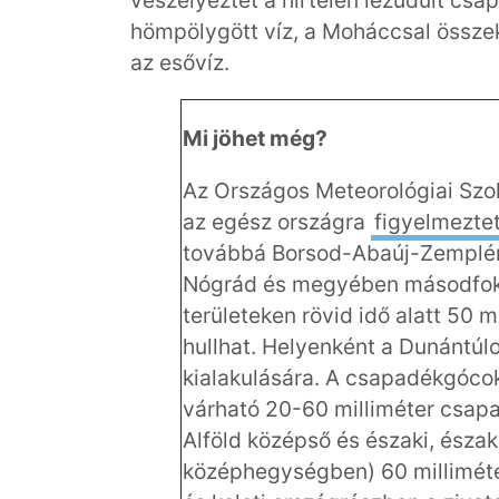
hömpölygött víz, a Moháccsal összekö
az esővíz.
Mi jöhet még?
Az Országos Meteorológiai Szol
az egész országra
figyelmeztet
továbbá Borsod-Abaúj-Zemplén
Nógrád és megyében másodfokú
területeken rövid idő alatt 50 m
hullhat.
Helyenként a Dunántúlon
kialakulására. A csapadékgócokb
várható 20-60 milliméter csap
Alföld középső és északi, észak
középhegységben) 60 milliméter