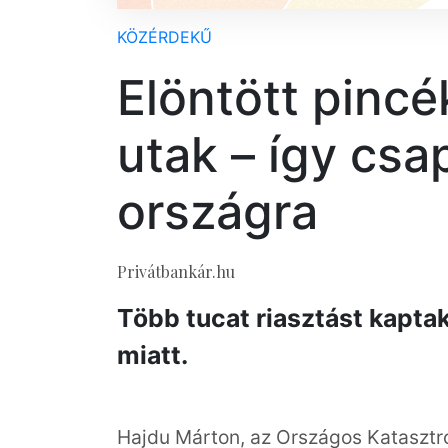
KÖZÉRDEKŰ
Elöntött pincé
utak – így csap
országra
Privátbankár.hu
Több tucat riasztást kaptak
miatt.
Hajdu Márton, az Országos Katasztr