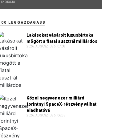
12 ÓRÁJA
100 LEGGAZDAGABB
Lakásokat vásárolt luxusbirtoka
mögött a fiatal ausztrál milliárdos
2026. AUGUSZTUS 5. 07:08
Közel negyvenezer milliárd
forintnyi SpaceX-részvény válhat
eladhatóvá
2026. AUGUSZTUS 5. 06:35