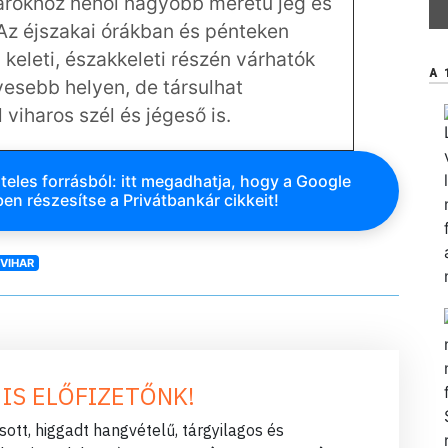
tarokhoz néhol nagyobb méretű jég és
Az éjszakai órákban és pénteken
keleti, északkeleti részén várhatók
A 
esebb helyen, de társulhat
 viharos szél és jégeső is.
teles forrásból: itt megadhatja, hogy a Google
en részesítse a Privátbankár cikkeit!
VIHAR
 IS ELŐFIZETŐNK!
ott, higgadt hangvételű, tárgyilagos és