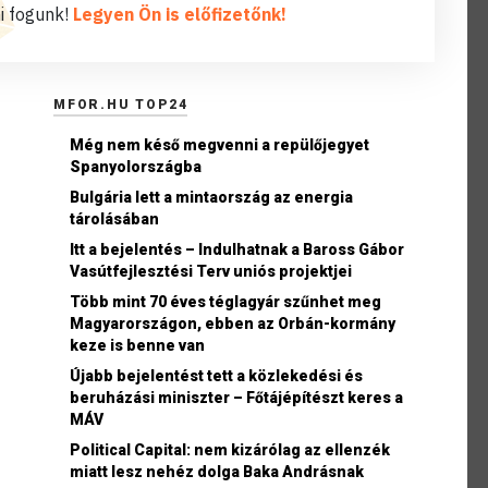
i fogunk!
Legyen Ön is előfizetőnk!
MFOR.HU TOP24
Még nem késő megvenni a repülőjegyet
Spanyolországba
Bulgária lett a mintaország az energia
tárolásában
Itt a bejelentés – Indulhatnak a Baross Gábor
Vasútfejlesztési Terv uniós projektjei
Több mint 70 éves téglagyár szűnhet meg
Magyarországon, ebben az Orbán-kormány
keze is benne van
Újabb bejelentést tett a közlekedési és
beruházási miniszter – Főtájépítészt keres a
MÁV
Political Capital: nem kizárólag az ellenzék
miatt lesz nehéz dolga Baka Andrásnak