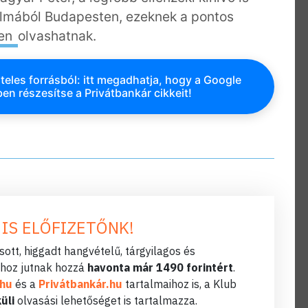
almából Budapesten, ezeknek a pontos
ben
olvashatnak.
teles forrásból: itt megadhatja, hogy a Google
en részesítse a Privátbankár cikkeit!
 IS ELŐFIZETŐNK!
ott, higgadt hangvételű, tárgyilagos és
hoz jutnak hozzá
havonta már 1490 forintért
.
.hu
és a
Privátbankár.hu
tartalmaihoz is, a Klub
üli
olvasási lehetőséget is tartalmazza.