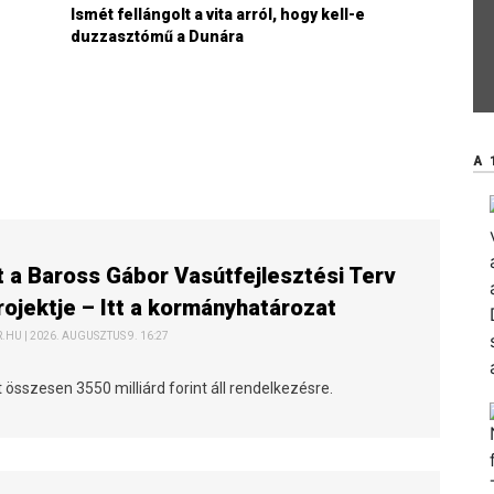
Ismét fellángolt a vita arról, hogy kell-e
duzzasztómű a Dunára
A 
t a Baross Gábor Vasútfejlesztési Terv
rojektje – Itt a kormányhatározat
HU | 2026. AUGUSZTUS 9. 16:27
t összesen 3550 milliárd forint áll rendelkezésre.