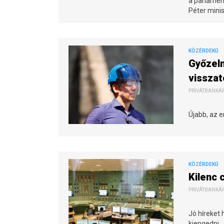
a parlamen
Péter mini
KÖZÉRDEKŰ
Győzelm
vissza
PRIVÁTBANKÁR.
Újabb, az e
KÖZÉRDEKŰ
Kilenc 
PRIVÁTBANKÁR.
Jó híreket
kiengedni.