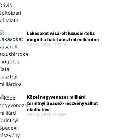
Lakásokat vásárolt luxusbirtoka
mögött a fiatal ausztrál milliárdos
2026. AUGUSZTUS 5. 07:08
Közel negyvenezer milliárd
forintnyi SpaceX-részvény válhat
eladhatóvá
2026. AUGUSZTUS 5. 06:35