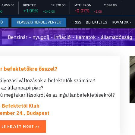
4 650.00
RICHTER
12 320.00
MTELEKOM
2 696.00
+1.99%
-0.07%
00
+240.00
-2.00
FRISS
BEFEKTETÉS
ROVATOK
EÓ
KLASSZIS RENDEZVÉNYEK
Benzinár - nyugdíj - infláció - kamatok - államadósság
r befektetőkre ősszel?
bályozási változások a befektetők számára?
t az állampapírpiac?
 megtakarításokról és az ingatlanbefektetésekről?
s Befektetői Klub
ember 24., Budapest
 LE HELYÉT MOST >>