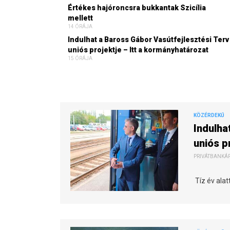
Értékes hajóroncsra bukkantak Szicília
mellett
14 ÓRÁJA
Indulhat a Baross Gábor Vasútfejlesztési Terv
uniós projektje – Itt a kormányhatározat
15 ÓRÁJA
KÖZÉRDEKŰ
Indulha
uniós p
PRIVÁTBANKÁR.
Tíz év alat