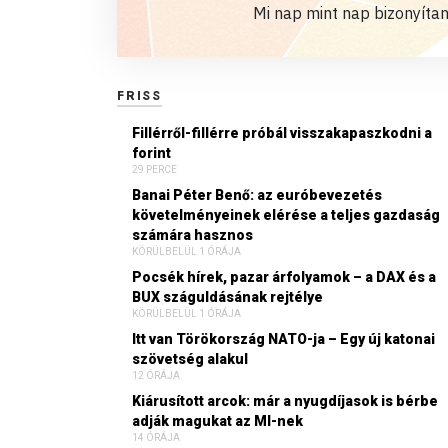
Mi nap mint nap bizonyítan
FRISS
Fillérről-fillérre próbál visszakapaszkodni a
forint
29 PERCE
Banai Péter Benő: az euróbevezetés
követelményeinek elérése a teljes gazdaság
számára hasznos
KÖRÜLBELÜL 1 ÓRÁJA
Pocsék hírek, pazar árfolyamok – a DAX és a
BUX száguldásának rejtélye
KÖRÜLBELÜL 1 ÓRÁJA
Itt van Törökország NATO-ja – Egy új katonai
szövetség alakul
12 ÓRÁJA
Kiárusított arcok: már a nyugdíjasok is bérbe
adják magukat az MI-nek
14 ÓRÁJA