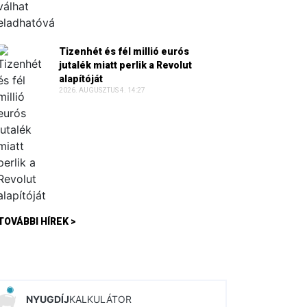
Tizenhét és fél millió eurós
jutalék miatt perlik a Revolut
alapítóját
2026. AUGUSZTUS 4. 14:27
TOVÁBBI HÍREK >
NYUGDÍJ
KALKULÁTOR