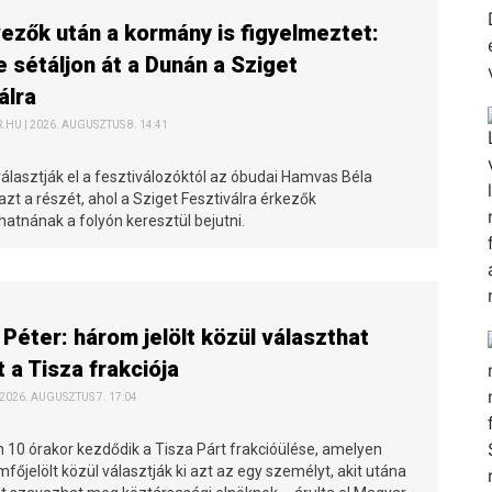
ezők után a kormány is figyelmeztet:
e sétáljon át a Dunán a Sziget
álra
HU | 2026. AUGUSZTUS 8. 14:41
választják el a fesztiválozóktól az óbudai Hamvas Béla
zt a részét, ahol a Sziget Fesztiválra érkezők
atnának a folyón keresztül bejutni.
Péter: három jelölt közül választhat
t a Tisza frakciója
 2026. AUGUSZTUS 7. 17:04
10 órakor kezdődik a Tisza Párt frakcióülése, amelyen
főjelölt közül választják ki azt az egy személyt, akit utána