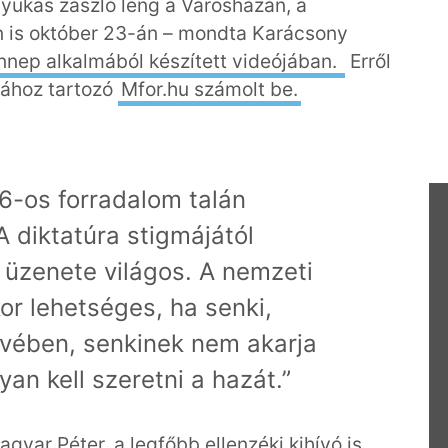
 lyukas zászló leng a Városházán, a
 is október 23-án – mondta Karácsony
nnep alkalmából készített videójában.
Erről
iához tartozó
Mfor.hu számolt be.
56-os forradalom talán
 diktatúra stigmájától
 üzenete világos. A nemzeti
or lehetséges, ha senki,
vében, senkinek nem akarja
n kell szeretni a hazát.”
gyar Péter, a legfőbb ellenzéki kihívó is