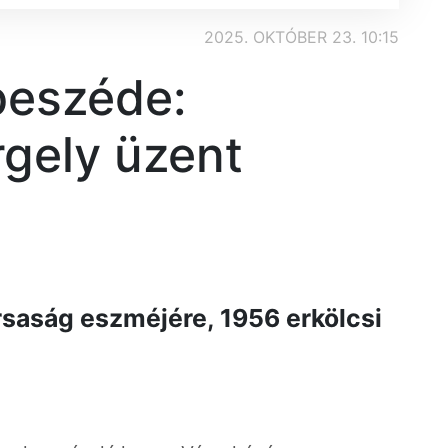
2025. OKTÓBER 23. 10:15
 beszéde:
gely üzent
rsaság eszméjére, 1956 erkölcsi