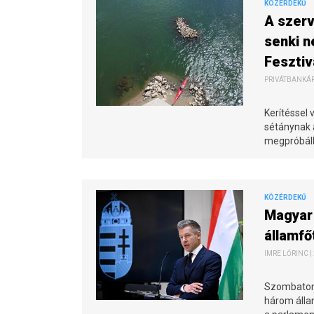
KÖZÉRDEKŰ
A szerv
senki n
Fesztiv
PRIVÁTBANKÁR.
Kerítéssel 
sétánynak a
megpróbálh
KÖZÉRDEKŰ
Magyar 
államfő
IMRE LŐRINC |
Szombaton 
három állam