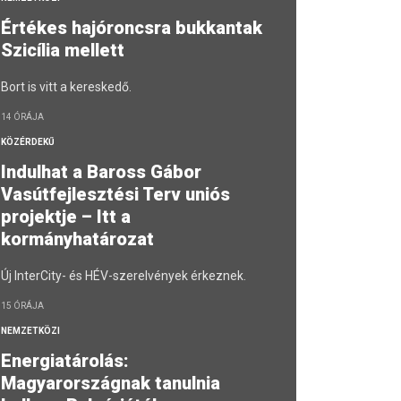
Értékes hajóroncsra bukkantak
Szicília mellett
Bort is vitt a kereskedő.
14 ÓRÁJA
KÖZÉRDEKŰ
Indulhat a Baross Gábor
Vasútfejlesztési Terv uniós
projektje – Itt a
kormányhatározat
Új InterCity- és HÉV-szerelvények érkeznek.
15 ÓRÁJA
NEMZETKÖZI
Energiatárolás:
Magyarországnak tanulnia