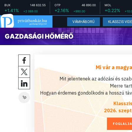
BUX
148 632.55
OTP
46 890.00
MOL
+1.41%
+2.16%
+0.22%
+2 069.00
+990.00
+10.
VÁMHÁBORÚ
KLASSZIS VID
GAZDASÁGI HŐMÉRŐ
Mi vár a magya
Mit jelentenek az adózási és sza
Merre tar
Hogyan érdemes gondolkodni a hosszú távú
1p
Klasszi
2026. szept
FOGLALJA