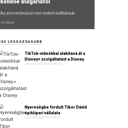
kellene Bulgáriától
Az atomerőművet sem kellett leállítaniuk.
15 ÓRÁJA
100 LEGGAZDAGABB
TikTok-videókkal alakítaná át a
Disney+ szolgáltatást a Disney
2026. AUGUSZTUS 6. 09:30
Nyereségbe fordult Tibor Dávid
építőipari vállalata
2026. AUGUSZTUS 6. 08:19