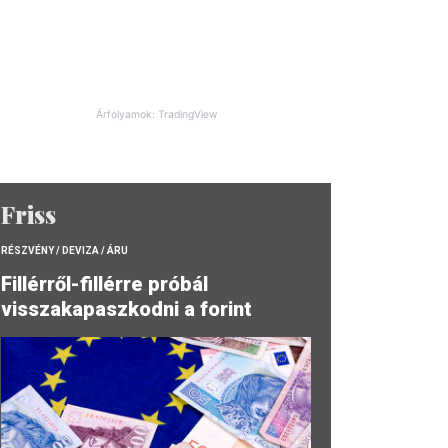
Árfolyamok: TradingView
Friss
RÉSZVÉNY / DEVIZA / ÁRU
Fillérről-fillérre próbál
visszakapaszkodni a forint