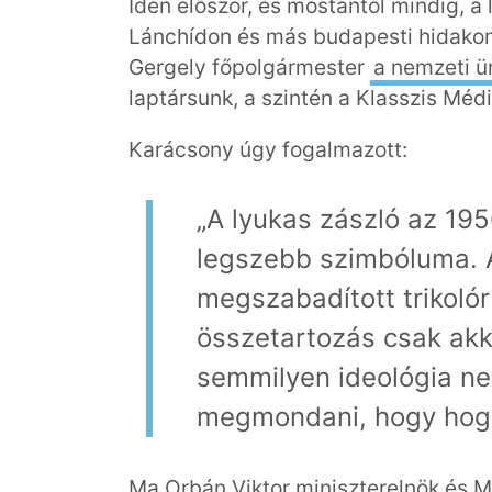
Idén először, és mostantól mindig, a
Lánchídon és más budapesti hidakon
Gergely főpolgármester
a nemzeti ü
laptársunk, a szintén a Klasszis Méd
Karácsony úgy fogalmazott:
„A lyukas zászló az 19
legszebb szimbóluma. A
megszabadított trikolór
összetartozás csak akk
semmilyen ideológia ne
megmondani, hogy hogya
Ma Orbán Viktor miniszterelnök és Ma