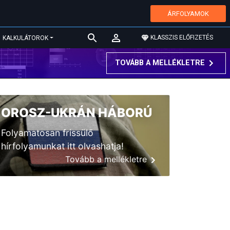
ÁRFOLYAMOK
KLASSZIS ELŐFIZETÉS
KALKULÁTOROK
TOVÁBB A MELLÉKLETRE
OROSZ-UKRÁN HÁBORÚ
Folyamatosan frissülő
hírfolyamunkat itt olvashatja!
Tovább a mellékletre