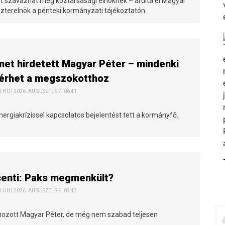
t szavazhat meg köztársasági elnöknek – árulta el Magyar
szterelnök a pénteki kormányzati tájékoztatón.
et hirdetett Magyar Péter – mindenki
térhet a megszokotthoz
HU | 2026. AUGUSZTUS 7. 06:41
nergiakrízissel kapcsolatos bejelentést tett a kormányfő.
centi: Paks megmenkült?
HU | 2026. AUGUSZTUS 6. 09:47
 hozott Magyar Péter, de még nem szabad teljesen