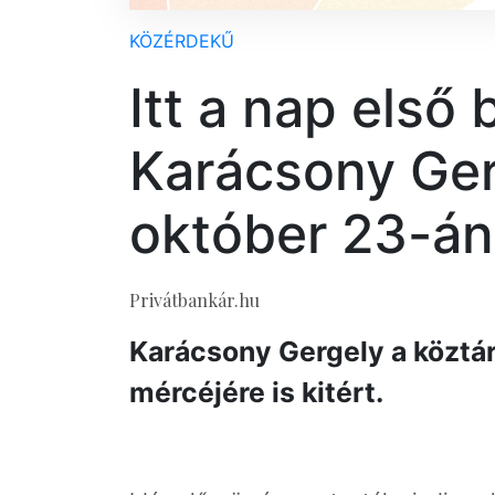
KÖZÉRDEKŰ
Itt a nap első
Karácsony Ger
október 23-án
Privátbankár.hu
Karácsony Gergely a köztá
mércéjére is kitért.