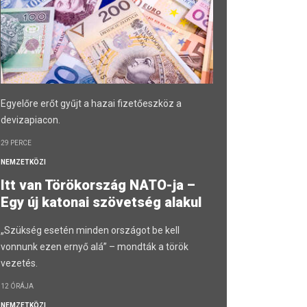
Egyelőre erőt gyűjt a hazai fizetőeszköz a
devizapiacon.
29 PERCE
NEMZETKÖZI
Itt van Törökország NATO-ja –
Egy új katonai szövetség alakul
„Szükség esetén minden országot be kell
vonnunk ezen ernyő alá” – mondták a török
vezetés.
12 ÓRÁJA
NEMZETKÖZI