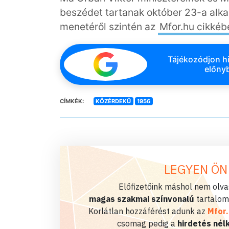
beszédet tartanak október 23-a alk
menetéről szintén az
Mfor.hu cikké
Tájékozódjon hi
előnyb
CÍMKÉK:
KÖZÉRDEKŰ
1956
LEGYEN ÖN
Előfizetőink máshol nem olvas
magas szakmai színvonalú
tartalom
Korlátlan hozzáférést adunk az
Mfor
csomag pedig a
hirdetés nélk