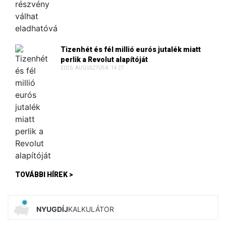
Tizenhét és fél millió eurós jutalék miatt
perlik a Revolut alapítóját
2026. AUGUSZTUS 4. 14:27
TOVÁBBI HÍREK >
NYUGDÍJ
KALKULÁTOR