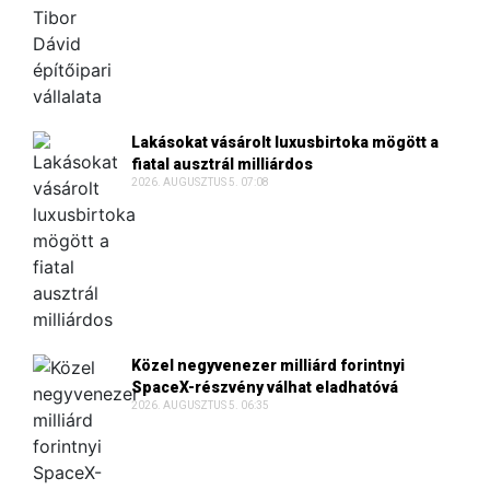
Lakásokat vásárolt luxusbirtoka mögött a
fiatal ausztrál milliárdos
2026. AUGUSZTUS 5. 07:08
Közel negyvenezer milliárd forintnyi
SpaceX-részvény válhat eladhatóvá
2026. AUGUSZTUS 5. 06:35