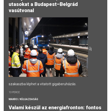
utasokat a Budapest–Belgrád
vasútvonal
Új
szakaszba léphet a vitatott gigaberuházás.
13 PERCE
MAKRO / KÜLGAZDASÁG
Valami készül az energiafronton: fontos