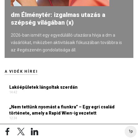
dm Élménytér: izgalmas utazás a
szépség világában (x)
2026-ban ismét egy egyedülálló utazásra hívja a dm a
vásárlókat, miközben aktivitásaik fókuszában továbbra is
az #egészenén gondolatisága áll.
A VIDÉK HÍREI
Lakóépületek lángoltak szerdán
14:42
„Nem tettünk nyomást a fiunkra” – Egy egri család
története, amely a Rapid Wien-ig vezetett
12:34
1p
Új hűtőrendszer a Markhot Ferenc Kórházban: több mint