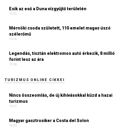
Esik az eső a Duna vízgyűjtő területén
15:01
Mérnöki csoda született, 110 emelet magas úszó
szélerőmű
14:06
Legendás, tisztán elektromos autó érkezik, 8 millió
forint lesz az ára
13:06
TURIZMUS ONLINE CIKKEI
Nincs összeomlás, de új kihívásokkal küzd a hazai
turizmus
14:57
Magyar gasztrosiker a Costa del Solon
14:40