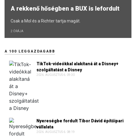
A rekkenő hőségben a BUX is lefordult
Csak a Mol és a Richter tartja magát.
2 ÓRÁJA
A 100 LEGGAZDAGABB
TikTok-videókkal alakítaná át a Disney+
szolgáltatást a Disney
2026. AUGUSZTUS 6. 09:30
Nyereségbe fordult Tibor Dávid építőipari
vállalata
2026. AUGUSZTUS 6. 08:19