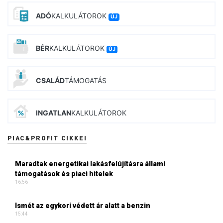
ADÓ
KALKULÁTOROK
ÚJ
BÉR
KALKULÁTOROK
ÚJ
CSALÁD
TÁMOGATÁS
INGATLAN
KALKULÁTOROK
PIAC&PROFIT CIKKEI
Maradtak energetikai lakásfelújításra állami
támogatások és piaci hitelek
16:56
Ismét az egykori védett ár alatt a benzin
15:44