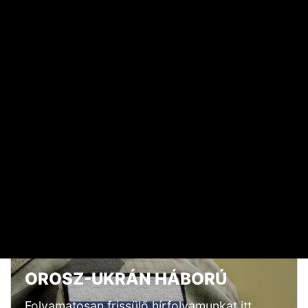
Elárulta Forsthoffer Ágnes, ki ül be az ő székébe
2026. JÚLIUS 19. 09:11
A nap képe: száraz lábbal lefotózható a Parlament a
Duna közepéről
2026. JÚLIUS 18. 11:38
Dörzsölheti a tenyerét, aki a Lidl, a Penny és az Aldi
üzleteiben vásárol
2026. AUGUSZTUS 3. 05:51
Sokkal olcsóbb lesz végre a tankolás
2026. AUGUSZTUS 5. 12:10
OROSZ-UKRÁN HÁBORÚ
Folyamatosan frissülő hírfolyamunkat itt