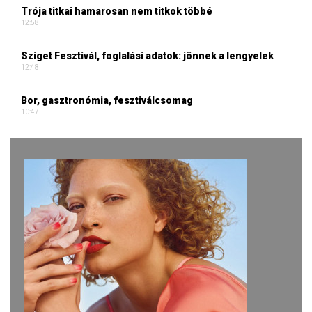
Trója titkai hamarosan nem titkok többé
12:58
Sziget Fesztivál, foglalási adatok: jönnek a lengyelek
12:48
Bor, gasztronómia, fesztiválcsomag
10:47