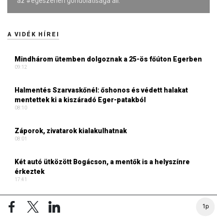
az #egészenén gondolatisága áll.
A VIDÉK HÍREI
Mindhárom ütemben dolgoznak a 25-ös főúton Egerben
09:12
Halmentés Szarvaskőnél: őshonos és védett halakat
mentettek ki a kiszáradó Eger-patakból
08:10
Záporok, zivatarok kialakulhatnak
08:01
Két autó ütközött Bogácson, a mentők is a helyszínre
érkeztek
17:41
Hírek a garázsból: Chery Tiggo 9 PHEV Luxury – A kínai
1p
prémium, amely már nem kopogtat, hanem belép az