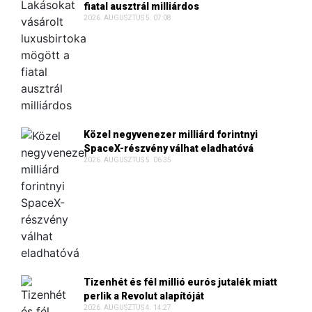
fiatal ausztrál milliárdos
2026. AUGUSZTUS 5. 07:08
Közel negyvenezer milliárd forintnyi
SpaceX-részvény válhat eladhatóvá
2026. AUGUSZTUS 5. 06:35
Tizenhét és fél millió eurós jutalék miatt
perlik a Revolut alapítóját
2026. AUGUSZTUS 4. 14:27