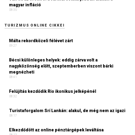
magyar infláció
08:30
TURIZMUS ONLINE CIKKEI
Málta rekordközeli félévet zárt
09:27
Bécsi különleges helyek: eddig zárva volt a
nagyközönség előtt, szeptemberben viszont bárki
megnézheti
08:41
Felújítás kezdődik Rio ikonikus jelképénél
08:32
Turistaforgalom Srí Lankán: alakul, de még nem az igazi
08:17
Elkezdődött az online pénztárgépek leváltása
08:13