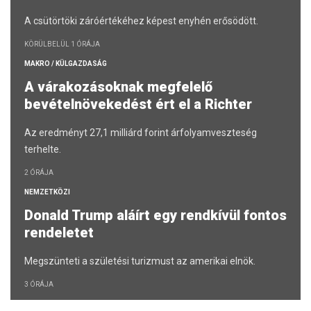
A csütörtöki záróértékéhez képest enyhén erősödött.
KÖRÜLBELÜL 1 ÓRÁJA
MAKRO / KÜLGAZDASÁG
A várakozásoknak megfelelő
bevételnövekedést ért el a Richter
Az eredményt 27,1 milliárd forint árfolyamveszteség
terhelte.
2 ÓRÁJA
NEMZETKÖZI
Donald Trump aláírt egy rendkívül fontos
rendeletet
Megszünteti a születési turizmust az amerikai elnök.
3 ÓRÁJA