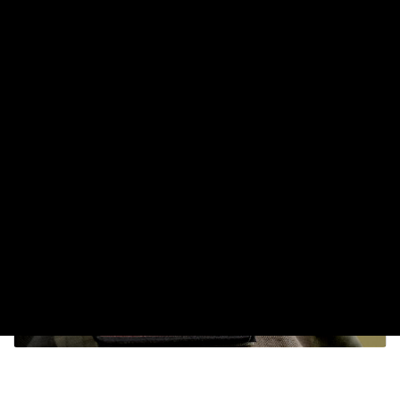
2026. JÚLIUS 18. 11:38
Dörzsölheti a tenyerét, aki a Lidl, a Penny és az Aldi
üzleteiben vásárol
2026. AUGUSZTUS 3. 05:51
Sokkal olcsóbb lesz végre a tankolás
2026. AUGUSZTUS 5. 12:10
OROSZ-UKRÁN HÁBORÚ
Folyamatosan frissülő hírfolyamunkat itt
olvashatja!
Tovább a mellékletre