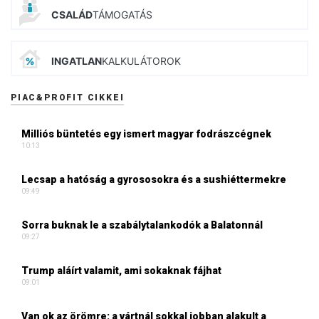
CSALÁD
TÁMOGATÁS
INGATLAN
KALKULÁTOROK
PIAC&PROFIT CIKKEI
Milliós büntetés egy ismert magyar fodrászcégnek
10:13
Lecsap a hatóság a gyrososokra és a sushiéttermekre
09:49
Sorra buknak le a szabálytalankodók a Balatonnál
09:27
Trump aláírt valamit, ami sokaknak fájhat
09:01
Van ok az örömre: a vártnál sokkal jobban alakult a