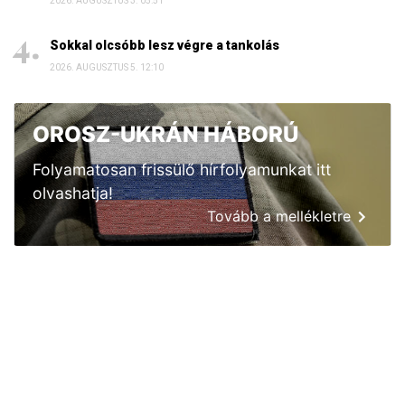
2026. AUGUSZTUS 3. 05:51
Sokkal olcsóbb lesz végre a tankolás
2026. AUGUSZTUS 5. 12:10
OROSZ-UKRÁN HÁBORÚ
Folyamatosan frissülő hírfolyamunkat itt
olvashatja!
Tovább a mellékletre