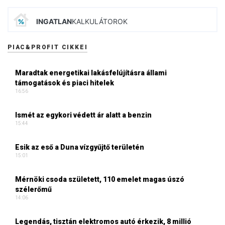
INGATLAN
KALKULÁTOROK
PIAC&PROFIT CIKKEI
Maradtak energetikai lakásfelújításra állami
támogatások és piaci hitelek
16:56
Ismét az egykori védett ár alatt a benzin
15:44
Esik az eső a Duna vízgyűjtő területén
15:01
Mérnöki csoda született, 110 emelet magas úszó
szélerőmű
14:06
Legendás, tisztán elektromos autó érkezik, 8 millió