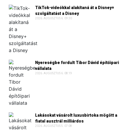
TikTok-videókkal alakítaná át a Disney+
szolgáltatást a Disney
2026. AUGUSZTUS 6. 09:30
Nyereségbe fordult Tibor Dávid építőipari
vállalata
2026. AUGUSZTUS 6. 08:19
Lakásokat vásárolt luxusbirtoka mögött a
fiatal ausztrál milliárdos
2026. AUGUSZTUS 5. 07:08