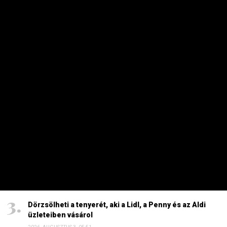
Péter a helyszínre tart – frissítve
2026. AUGUSZTUS 4. 08:19
Szinte minden spanyol határt áttörő migráns
visszament Marokkóba?
2026. AUGUSZTUS 1. 11:15
HAVI TOP
Elárulta Forsthoffer Ágnes, ki ül be az ő székébe
2026. JÚLIUS 19. 09:11
A nap képe: száraz lábbal lefotózható a Parlament a
Duna közepéről
2026. JÚLIUS 18. 11:38
Dörzsölheti a tenyerét, aki a Lidl, a Penny és az Aldi
üzleteiben vásárol