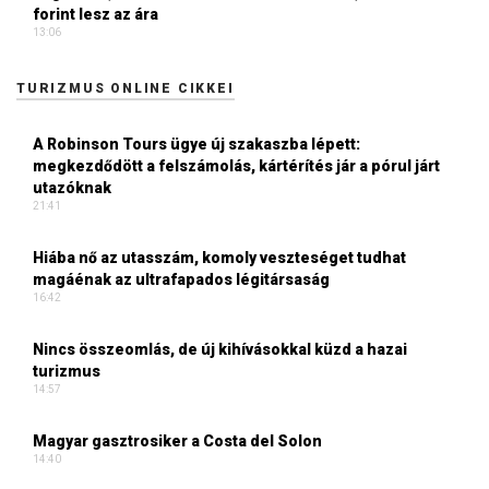
forint lesz az ára
13:06
TURIZMUS ONLINE CIKKEI
A Robinson Tours ügye új szakaszba lépett:
megkezdődött a felszámolás, kártérítés jár a pórul járt
utazóknak
21:41
Hiába nő az utasszám, komoly veszteséget tudhat
magáénak az ultrafapados légitársaság
16:42
Nincs összeomlás, de új kihívásokkal küzd a hazai
turizmus
14:57
Magyar gasztrosiker a Costa del Solon
14:40