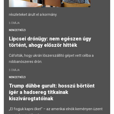
részleteket árult el a kormány.
5 ÓRÁJA
NEMZETKÖZI
Lipcsei drónügy: nem egészen úgy
történt, ahogy először hitték
Cáfolták, hogy ukrán lőszerszállító gépet vett célba a
robbanószeres drón.
5 ÓRÁJA
NEMZETKÖZI
Trump dühbe gurult: hosszú börtönt
ígér a hadsereg titkainak
kiszivárogtatóinak
„El fogjuk kapni őket” – az amerikai elnök keményen üzent