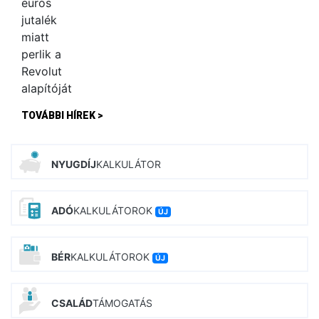
TOVÁBBI HÍREK >
NYUGDÍJ
KALKULÁTOR
ADÓ
KALKULÁTOROK
ÚJ
BÉR
KALKULÁTOROK
ÚJ
CSALÁD
TÁMOGATÁS