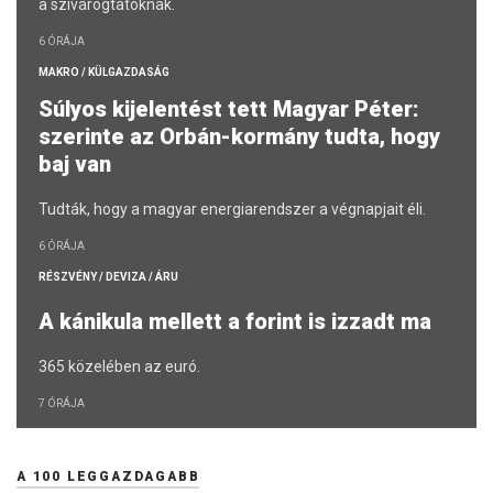
a szivárogtatóknak.
6 ÓRÁJA
MAKRO / KÜLGAZDASÁG
Súlyos kijelentést tett Magyar Péter:
szerinte az Orbán-kormány tudta, hogy
baj van
Tudták, hogy a magyar energiarendszer a végnapjait éli.
6 ÓRÁJA
RÉSZVÉNY / DEVIZA / ÁRU
A kánikula mellett a forint is izzadt ma
365 közelében az euró.
7 ÓRÁJA
A 100 LEGGAZDAGABB