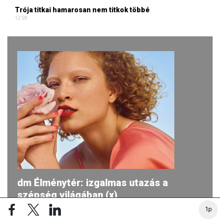
Trója titkai hamarosan nem titkok többé
12:58
dm Élménytér: izgalmas utazás a
szépség világában (x)
1p
2026-ban ismét egy egyedülálló utazásra hívja a dm a