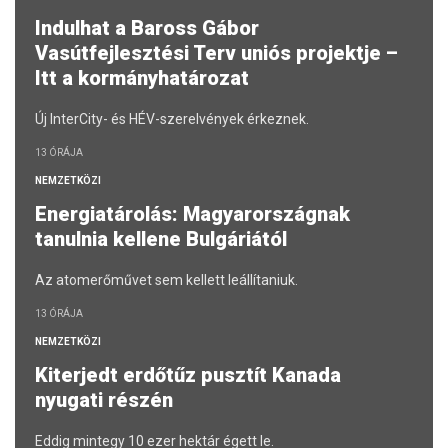
Indulhat a Baross Gábor
Vasútfejlesztési Terv uniós projektje –
Itt a kormányhatározat
Új InterCity- és HÉV-szerelvények érkeznek.
13 ÓRÁJA
NEMZETKÖZI
Energiatárolás: Magyarországnak
tanulnia kellene Bulgáriától
Az atomerőművet sem kellett leállítaniuk.
13 ÓRÁJA
NEMZETKÖZI
Kiterjedt erdőtűz pusztít Kanada
nyugati részén
Eddig mintegy 10 ezer hektár égett le.