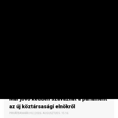
KÖZÉRDEKŰ
Már jövő kedden szavazhat a parlament
az új köztársasági elnökről
PRIVÁTBANKÁR.HU | 2026. AUGUSZTUS 5. 15:16