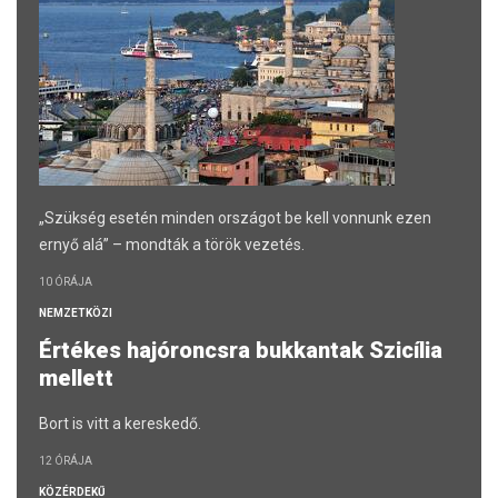
„Szükség esetén minden országot be kell vonnunk ezen
ernyő alá” – mondták a török vezetés.
10 ÓRÁJA
NEMZETKÖZI
Értékes hajóroncsra bukkantak Szicília
mellett
Bort is vitt a kereskedő.
12 ÓRÁJA
KÖZÉRDEKŰ