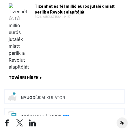
Tizenhét és fél millió eurós jutalék miatt
perlik a Revolut alapítóját
2026. AUGUSZTUS 4. 14:27
TOVÁBBI HÍREK >
NYUGDÍJ
KALKULÁTOR
ADÓ
KALKULÁTOROK
ÚJ
2p