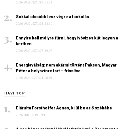
2026. AUGUSZTUS 3. 05:51
Sokkal olcsóbb lesz végre a tankolás
2026. AUGUSZTUS 5. 12:10
Ennyire kell mélyre fúrni, hogy ivóvizes kút legyen a
kertben
2026. AUGUSZTUS 7. 19:07
Energiaválság: nem akármi történt Pakson, Magyar
Péter a helyszínre tart – frissítve
2026. AUGUSZTUS 4. 08:19
HAVI TOP
Elárulta Forsthoffer Ágnes, ki ül be az ő székébe
2026. JÚLIUS 19. 09:11