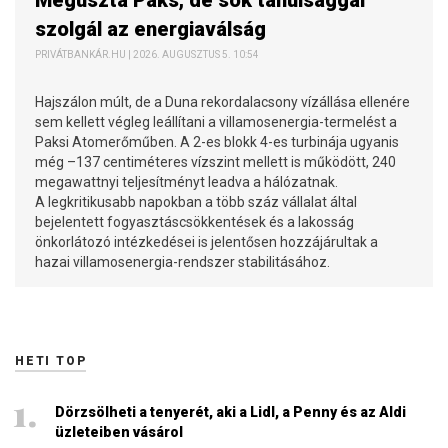
Megúszta Paks, de sok tanulsággal
szolgál az energiaválság
PRIVÁTBANKÁR.HU | 2026. AUGUSZTUS 5. 10:54
Hajszálon múlt, de a Duna rekordalacsony vízállása ellenére
sem kellett végleg leállítani a villamosenergia-termelést a
Paksi Atomerőműben. A 2-es blokk 4-es turbinája ugyanis
még –137 centiméteres vízszint mellett is működött, 240
megawattnyi teljesítményt leadva a hálózatnak.
A legkritikusabb napokban a több száz vállalat által
bejelentett fogyasztáscsökkentések és a lakosság
önkorlátozó intézkedései is jelentősen hozzájárultak a
hazai villamosenergia-rendszer stabilitásához.
HETI TOP
Dörzsölheti a tenyerét, aki a Lidl, a Penny és az Aldi
üzleteiben vásárol