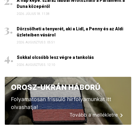
A nap képe: száraz lábbal lefotózható a Parlament a
Duna közepéről
2026. JÚLIUS 18. 11:38
Dörzsölheti a tenyerét, aki a Lidl, a Penny és az Aldi
üzleteiben vásárol
2026. AUGUSZTUS 3. 05:51
Sokkal olcsóbb lesz végre a tankolás
2026. AUGUSZTUS 5. 12:10
OROSZ-UKRÁN HÁBORÚ
Folyamatosan frissülő hírfolyamunkat itt
olvashatja!
Tovább a mellékletre