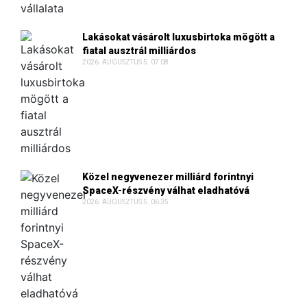
Lakásokat vásárolt luxusbirtoka mögött a
fiatal ausztrál milliárdos
2026. AUGUSZTUS 5. 07:08
Közel negyvenezer milliárd forintnyi
SpaceX-részvény válhat eladhatóvá
2026. AUGUSZTUS 5. 06:35