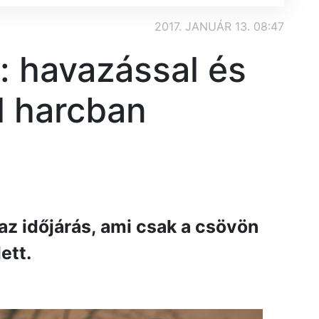
2017. JANUÁR 13. 08:47
: havazással és
l harcban
z időjárás, ami csak a csövön
ett.