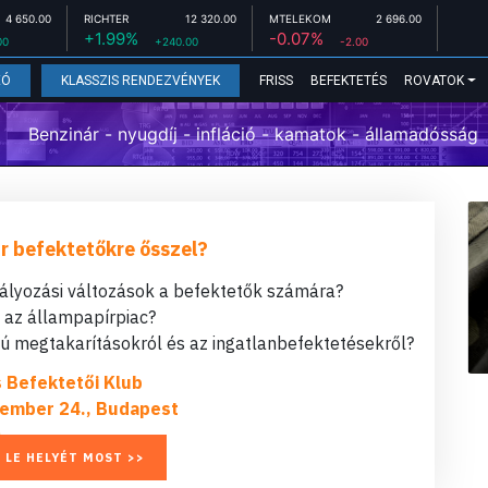
4 650.00
RICHTER
12 320.00
MTELEKOM
2 696.00
+1.99%
-0.07%
00
+240.00
-2.00
FRISS
BEFEKTETÉS
ROVATOK
EÓ
KLASSZIS RENDEZVÉNYEK
Benzinár - nyugdíj - infláció - kamatok - államadósság
r befektetőkre ősszel?
bályozási változások a befektetők számára?
t az állampapírpiac?
 megtakarításokról és az ingatlanbefektetésekről?
s Befektetői Klub
ember 24., Budapest
 LE HELYÉT MOST >>