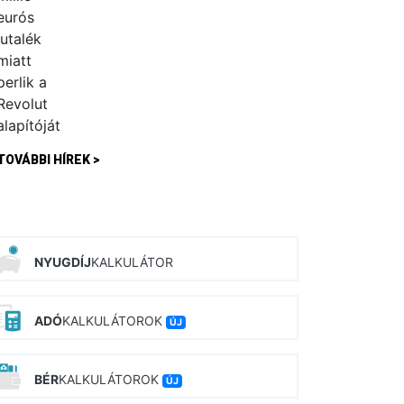
TOVÁBBI HÍREK >
NYUGDÍJ
KALKULÁTOR
ADÓ
KALKULÁTOROK
ÚJ
BÉR
KALKULÁTOROK
ÚJ