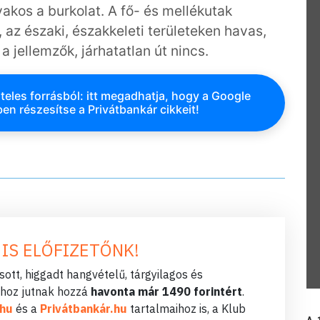
yakos a burkolat. A fő- és mellékutak
 az északi, északkeleti területeken havas,
a jellemzők, járhatatlan út nincs.
teles forrásból: itt megadhatja, hogy a Google
en részesítse a Privátbankár cikkeit!
 IS ELŐFIZETŐNK!
ott, higgadt hangvételű, tárgyilagos és
hoz jutnak hozzá
havonta már 1490 forintért
.
.hu
és a
Privátbankár.hu
tartalmaihoz is, a Klub
A 