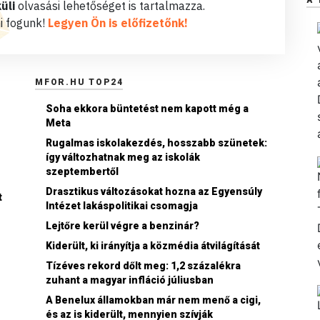
üli
olvasási lehetőséget is tartalmazza.
i fogunk!
Legyen Ön is előfizetőnk!
MFOR.HU TOP24
Soha ekkora büntetést nem kapott még a
Meta
Rugalmas iskolakezdés, hosszabb szünetek:
így változhatnak meg az iskolák
szeptembertől
Drasztikus változásokat hozna az Egyensúly
t
Intézet lakáspolitikai csomagja
Lejtőre kerül végre a benzinár?
Kiderült, ki irányítja a közmédia átvilágítását
Tízéves rekord dőlt meg: 1,2 százalékra
zuhant a magyar infláció júliusban
A Benelux államokban már nem menő a cigi,
és az is kiderült, mennyien szívják