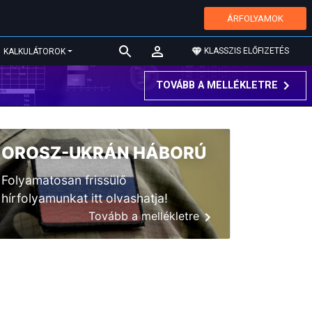
ÁRFOLYAMOK
KLASSZIS ELŐFIZETÉS
KALKULÁTOROK
TOVÁBB A MELLÉKLETRE
OROSZ-UKRÁN HÁBORÚ
Folyamatosan frissülő
hírfolyamunkat itt olvashatja!
Tovább a mellékletre