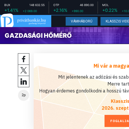
BUX
148 632.55
OTP
46 890.00
MOL
+1.41%
+2.16%
+0.22%
+2 069.00
+990.00
+10.
VÁMHÁBORÚ
KLASSZIS VID
GAZDASÁGI HŐMÉRŐ
Mi vár a magya
Mit jelentenek az adózási és sza
Merre tar
Hogyan érdemes gondolkodni a hosszú távú
2p
Klasszi
2026. szept
FOGLALJA