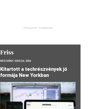
Árfolyamok: TradingView
Friss
RÉSZVÉNY / DEVIZA / ÁRU
Kitartott a techrészvények jó
formája New Yorkban