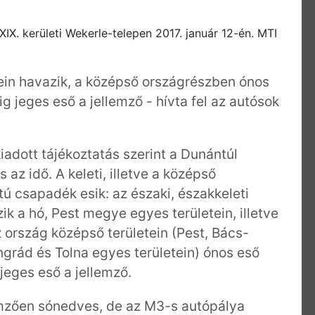
XIX. kerületi Wekerle-telepen 2017. január 12-én. MTI
tein havazik, a középső országrészben ónos
 jeges eső a jellemző - hívta fel az autósok
kiadott tájékoztatás szerint a Dunántúl
az idő. A keleti, illetve a középső
ú csapadék esik: az északi, északkeleti
zik a hó, Pest megye egyes területein, illetve
 ország középső területein (Pest, Bács-
grád és Tolna egyes területein) ónos eső
jeges eső a jellemző.
emzően sónedves, de az M3-s autópálya