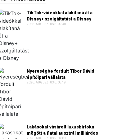
TikTok-videókkal alakítaná át a
Disney+ szolgáltatást a Disney
2026. AUGUSZTUS 6. 09:30
Nyereségbe fordult Tibor Dávid
építőipari vállalata
2026. AUGUSZTUS 6. 08:19
Lakásokat vásárolt luxusbirtoka
mögött a fiatal ausztrál milliárdos
2026. AUGUSZTUS 5. 07:08