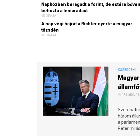
Napközben beragadt a forint, de estére bőve
behozta a lemaradást
15 ÓRÁJA
A nap végi hajrát a Richter nyerte a magyar
tőzsdén
16 ÓRÁJA
KÖZÉRDEKŰ
Magyar 
államfő
IMRE LŐRINC |
Szombaton 
három állam
a parlamen
Péter mini