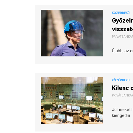
KÖZÉRDEKŰ
Győzelm
vissza
PRIVÁTBANKÁR.
Újabb, az e
KÖZÉRDEKŰ
Kilenc 
PRIVÁTBANKÁR.
Jó híreket
kiengedni.