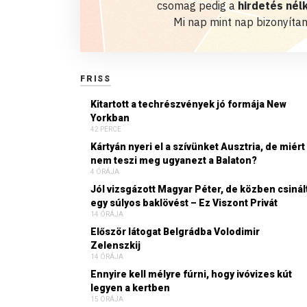
csomag pedig a
hirdetés nélk
Mi nap mint nap bizonyítan
FRISS
Kitartott a techrészvények jó formája New
Yorkban
42 PERCE
Kártyán nyeri el a szívünket Ausztria, de miért
nem teszi meg ugyanezt a Balaton?
4 ÓRÁJA
Jól vizsgázott Magyar Péter, de közben csinál
egy súlyos baklövést – Ez Viszont Privát
14 ÓRÁJA
Először látogat Belgrádba Volodimir
Zelenszkij
14 ÓRÁJA
Ennyire kell mélyre fúrni, hogy ivóvizes kút
legyen a kertben
15 ÓRÁJA