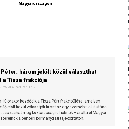
Magyarországon
n
Péter: három jelölt közül választhat
t a Tisza frakciója
 2026. AUGUSZTUS 7. 17:04
10 órakor kezdődik a Tisza Párt frakcióülése, amelyen
főjelölt közül választják ki azt az egy személyt, akit utána
t szavazhat meg köztársasági elnöknek – árulta el Magyar
szterelnök a pénteki kormányzati tájékoztatón.