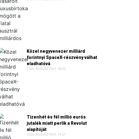
Közel negyvenezer milliárd
forintnyi SpaceX-részvény válhat
eladhatóvá
2026. AUGUSZTUS 5. 06:35
Tizenhét és fél millió eurós
jutalék miatt perlik a Revolut
alapítóját
2026. AUGUSZTUS 4. 14:27