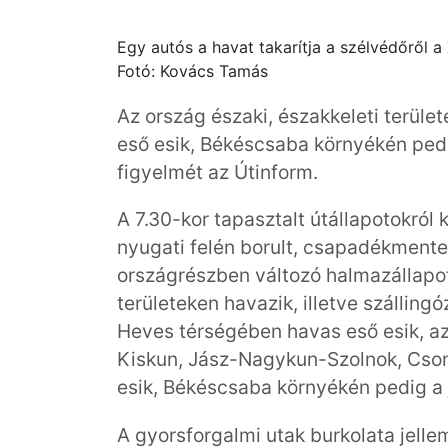
Egy autós a havat takarítja a szélvédőről a 
Fotó: Kovács Tamás
Az ország északi, északkeleti terüle
eső esik, Békéscsaba környékén pedig
figyelmét az Útinform.
A 7.30-kor tapasztalt útállapotokról 
nyugati felén borult, csapadékmentes 
országrészben változó halmazállapot
területeken havazik, illetve szállingó
Heves térségében havas eső esik, az
Kiskun, Jász-Nagykun-Szolnok, Cson
esik, Békéscsaba környékén pedig a 
A gyorsforgalmi utak burkolata jell