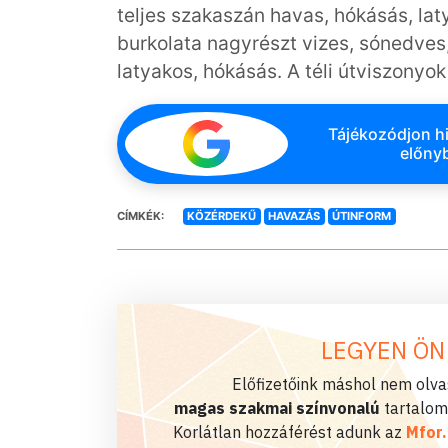
teljes szakaszán havas, hókásás, lat
burkolata nagyrészt vizes, sónedves,
latyakos, hókásás. A téli útviszonyok 
Tájékozódjon hi
előnyb
CÍMKÉK:
KÖZÉRDEKŰ
HAVAZÁS
ÚTINFORM
LEGYEN ÖN
Előfizetőink máshol nem olvas
magas szakmai színvonalú
tartalom
Korlátlan hozzáférést adunk az
Mfor