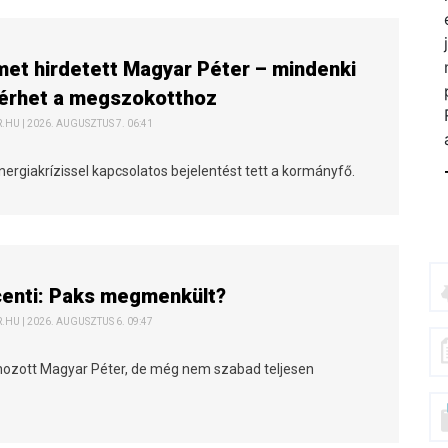
et hirdetett Magyar Péter – mindenki
térhet a megszokotthoz
HU | 2026. AUGUSZTUS 7. 06:41
nergiakrízissel kapcsolatos bejelentést tett a kormányfő.
centi: Paks megmenkült?
HU | 2026. AUGUSZTUS 6. 09:47
 hozott Magyar Péter, de még nem szabad teljesen