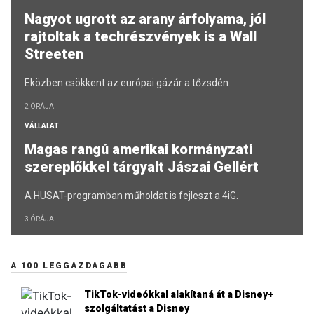
Nagyot ugrott az arany árfolyama, jól
rajtoltak a techrészvények is a Wall
Streeten
Eközben csökkent az európai gázár a tőzsdén.
2 ÓRÁJA
VÁLLALAT
Magas rangú amerikai kormányzati
szereplőkkel tárgyalt Jászai Gellért
A HUSAT-programban műholdat is fejleszt a 4iG.
3 ÓRÁJA
A 100 LEGGAZDAGABB
TikTok-videókkal alakítaná át a Disney+
szolgáltatást a Disney