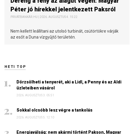
Dereng a fény az alagút végén: Magyar
Péter jó hírekkel jelentkezett Paksról
PRIVÁTBANKÁR.HU | 2026. AUGUSZTUS 4. 15:22
Nem kellett leállítani az utolsó turbinát, csütörtökre várják
az esőt a Duna vízgyűjtő területén.
HETI TOP
Dörzsölheti a tenyerét, aki a Lidl, a Penny és az Aldi
üzleteiben vásárol
2026. AUGUSZTUS 3. 05:51
Sokkal olcsóbb lesz végre a tankolás
2026. AUGUSZTUS 5. 12:10
Energiaválság: nem akármi történt Pakson, Magyar