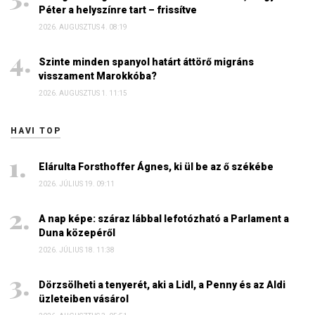
Péter a helyszínre tart – frissítve
2026. AUGUSZTUS 4. 08:19
Szinte minden spanyol határt áttörő migráns
visszament Marokkóba?
2026. AUGUSZTUS 1. 11:15
HAVI TOP
Elárulta Forsthoffer Ágnes, ki ül be az ő székébe
2026. JÚLIUS 19. 09:11
A nap képe: száraz lábbal lefotózható a Parlament a
Duna közepéről
2026. JÚLIUS 18. 11:38
Dörzsölheti a tenyerét, aki a Lidl, a Penny és az Aldi
üzleteiben vásárol