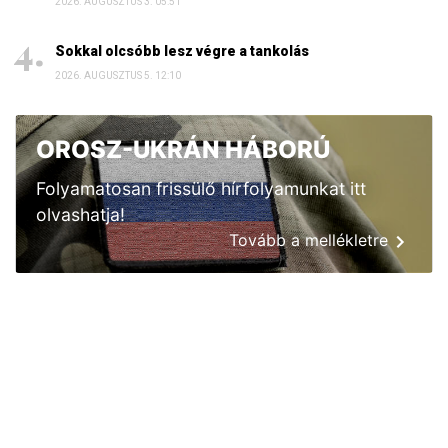
2026. AUGUSZTUS 3. 05:51
Sokkal olcsóbb lesz végre a tankolás
2026. AUGUSZTUS 5. 12:10
OROSZ-UKRÁN HÁBORÚ
Folyamatosan frissülő hírfolyamunkat itt
olvashatja!
Tovább a mellékletre