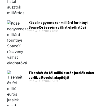
Közel negyvenezer milliárd forintnyi
SpaceX-részvény válhat eladhatóvá
2026. AUGUSZTUS 5. 06:35
Tizenhét és fél millió eurós jutalék miatt
perlik a Revolut alapítóját
2026. AUGUSZTUS 4. 14:27