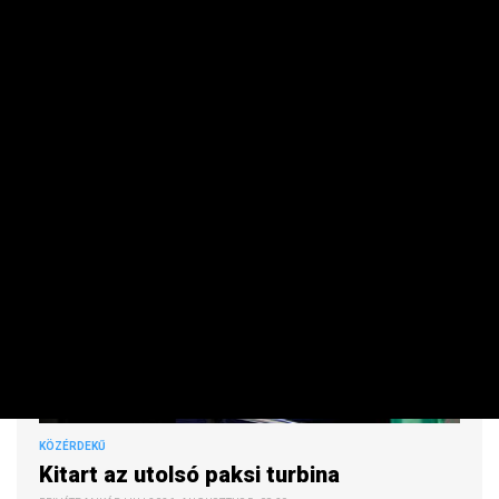
önkorlátozó intézkedései is jelentősen hozzájárultak a
hazai villamosenergia-rendszer stabilitásához.
KÖZÉRDEKŰ
Kitart az utolsó paksi turbina