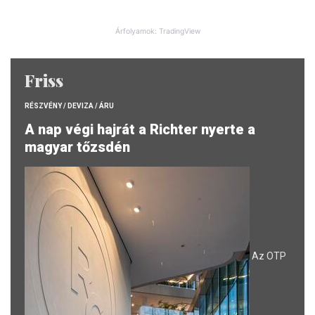
Árfolyamok: TradingView
Friss
RÉSZVÉNY / DEVIZA / ÁRU
A nap végi hajrát a Richter nyerte a
magyar tőzsdén
Az OTP