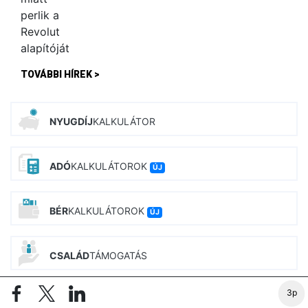
TOVÁBBI HÍREK >
NYUGDÍJ
KALKULÁTOR
ADÓ
KALKULÁTOROK
ÚJ
BÉR
KALKULÁTOROK
ÚJ
CSALÁD
TÁMOGATÁS
3p
INGATLAN
KALKULÁTOROK