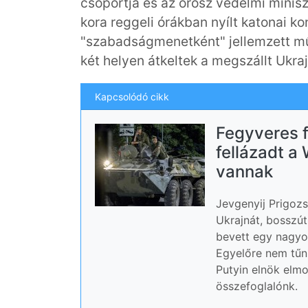
csoportja és az orosz védelmi minisz
kora reggeli órákban nyílt katonai kon
"szabadságmenetként" jellemzett mű
két helyen átkeltek a megszállt Ukr
Kapcsolódó cikk
Fegyveres f
fellázadt a
vannak
Jevgenyij Prigoz
Ukrajnát, bosszút
bevett egy nagyo
Egyelőre nem tűni
Putyin elnök elm
összefoglalónk.