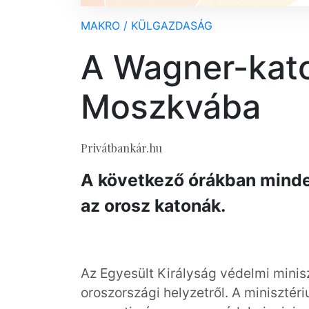
MAKRO / KÜLGAZDASÁG
A Wagner-kat
Moszkvába
Privátbankár.hu
A következő órákban minde
az orosz katonák.
Az Egyesült Királyság védelmi minisz
oroszországi helyzetről. A minisztér