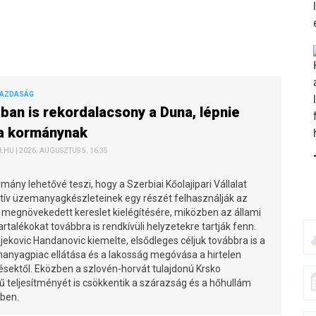
GAZDASÁG
ban is rekordalacsony a Duna, lépnie
 a kormánynak
HU | 2026. AUGUSZTUS 5. 16:35
mány lehetővé teszi, hogy a Szerbiai Kőolajipari Vállalat
atív üzemanyagkészleteinek egy részét felhasználják az
 megnövekedett kereslet kielégítésére, miközben az állami
tartalékokat továbbra is rendkívüli helyzetekre tartják fenn.
ekovic Handanovic kiemelte, elsődleges céljuk továbbra is a
anyagpiac ellátása és a lakosság megóvása a hirtelen
sektől. Eközben a szlovén-horvát tulajdonú Krsko
teljesítményét is csökkentik a szárazság és a hőhullám
ben.