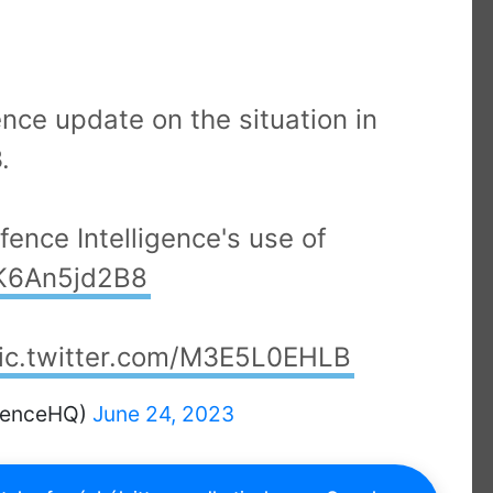
ence update on the situation in
.
ence Intelligence's use of
o/K6An5jd2B8
ic.twitter.com/M3E5L0EHLB
efenceHQ)
June 24, 2023