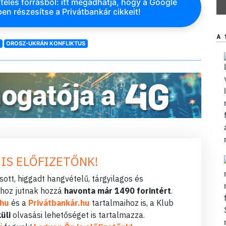
teles forrásból: itt megadhatja, hogy a Google
en részesítse a Privátbankár cikkeit!
A 
S
OROSZ-UKRÁN KONFLIKTUS
 IS ELŐFIZETŐNK!
ott, higgadt hangvételű, tárgyilagos és
hoz jutnak hozzá
havonta már 1490 forintért
.
.hu
és a
Privátbankár.hu
tartalmaihoz is, a Klub
üli
olvasási lehetőséget is tartalmazza.