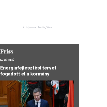
Árfolyamok: TradingView
Friss
KÖZÉRDEKŰ
Energiafejlesztési tervet
fogadott el a kormány