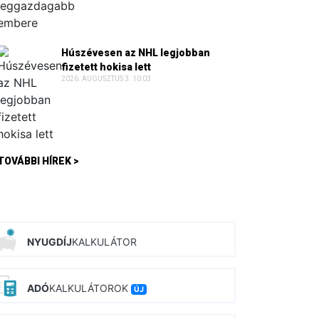
Húszévesen az NHL legjobban
fizetett hokisa lett
2026. AUGUSZTUS 3. 10:03
TOVÁBBI HÍREK >
NYUGDÍJ
KALKULÁTOR
ADÓ
KALKULÁTOROK
ÚJ