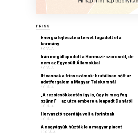
Mi nap mint nap bizonyítan
FRISS
Energiafejlesztési tervet fogadott el a
kormány
8 ÓRÁJA
Irán megállapodott a Hormuzi-szorosról, de
nem az Egyesült Államokkal
8 ÓRÁJA
Itt vannak a friss számok: brutálisan nőtt az
adatforgalom a Magyar Telekomnál
8 ÓRÁJA
„A rezsicsökkentés így is, úgy is meg fog
szűnni” – az utca embere a leapadt Dunáról
9 ÓRÁJA
Hervasztó szerdája volt a forintnak
9 ÓRÁJA
A nagyágyúk húzták le a magyar piacot
10 ÓRÁJA