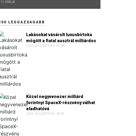
11 ÓRÁJA
100 LEGGAZDAGABB
Lakásokat vásárolt luxusbirtoka
mögött a fiatal ausztrál milliárdos
2026. AUGUSZTUS 5. 07:08
Közel negyvenezer milliárd
forintnyi SpaceX-részvény válhat
eladhatóvá
2026. AUGUSZTUS 5. 06:35