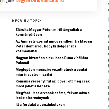
i fogunk!
Legyen Ön is előfizetőnk!
MFOR.HU TOP24
Elárulta Magyar Péter, miről tárgyaltak a
kormányülésen
Az Amnesty szerint nincs rendben, ha Magyar
Péter dönt arról, hogy ki dolgozhat a
közmédiánál
Nagyon biztatóan alakulhat a Duna vízállása
Paksnál
Meglepően messzire vezethetnek a ceutai
migránsostrom szálai
Románia versenyt fut az idővel, ott még csak
most jöhet a neheze
Megfordult az orvosok száma, fel van adva a
lecke a kormánynak
Itt a fordulat a benzinkutakon