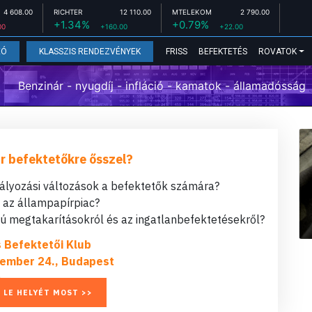
4 608.00
RICHTER
12 110.00
MTELEKOM
2 790.00
+1.34%
+0.79%
00
+160.00
+22.00
FRISS
BEFEKTETÉS
ROVATOK
EÓ
KLASSZIS RENDEZVÉNYEK
Benzinár - nyugdíj - infláció - kamatok - államadósság
r befektetőkre ősszel?
bályozási változások a befektetők számára?
t az állampapírpiac?
 megtakarításokról és az ingatlanbefektetésekről?
s Befektetői Klub
ember 24., Budapest
 LE HELYÉT MOST >>