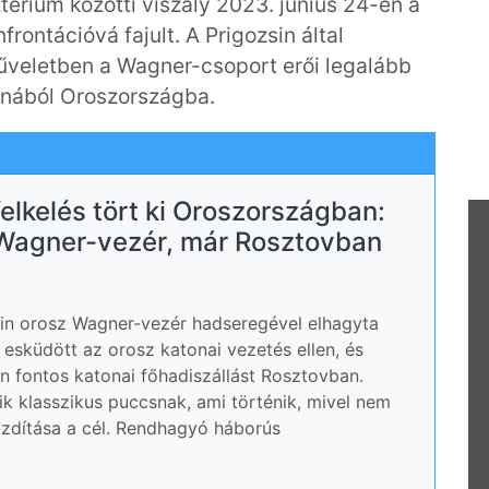
térium közötti viszály 2023. június 24-én a
frontációvá fajult. A Prigozsin által
veletben a Wagner-csoport erői legalább
ajnából Oroszországba.
elkelés tört ki Oroszországban:
 Wagner-vezér, már Rosztovban
sin orosz Wagner-vezér hadseregével elhagyta
 esküdött az orosz katonai vezetés ellen, és
n fontos katonai főhadiszállást Rosztovban.
k klasszikus puccsnak, ami történik, mivel nem
ozdítása a cél. Rendhagyó háborús