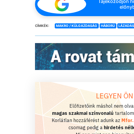
Tájékozódjon hi
előnyb
CÍMKÉK:
MAKRO / KÜLGAZDASÁG
HÁBORÚ
LÁZADÁ
LEGYEN ÖN
Előfizetőink máshol nem olvas
magas szakmai színvonalú
tartalom
Korlátlan hozzáférést adunk az
Mfor
csomag pedig a
hirdetés nélk