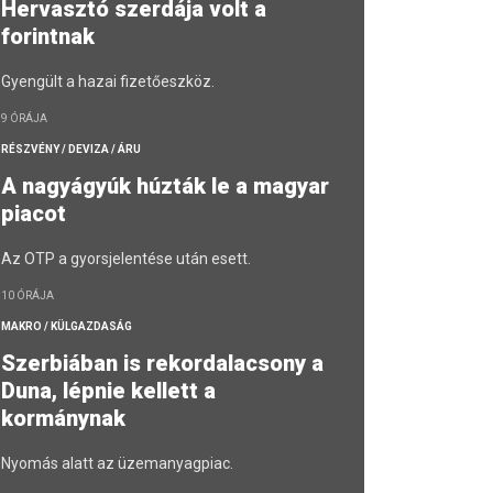
Hervasztó szerdája volt a
forintnak
Gyengült a hazai fizetőeszköz.
9 ÓRÁJA
RÉSZVÉNY / DEVIZA / ÁRU
A nagyágyúk húzták le a magyar
piacot
Az OTP a gyorsjelentése után esett.
10 ÓRÁJA
MAKRO / KÜLGAZDASÁG
Szerbiában is rekordalacsony a
Duna, lépnie kellett a
kormánynak
Nyomás alatt az üzemanyagpiac.