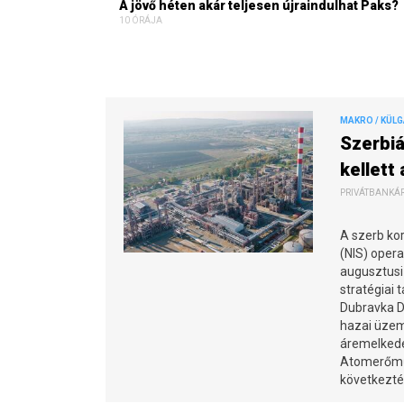
A jövő héten akár teljesen újraindulhat Paks?
10 ÓRÁJA
MAKRO / KÜL
Szerbiá
kellett
PRIVÁTBANKÁR.
A szerb kor
(NIS) oper
augusztusi
stratégiai 
Dubravka Dj
hazai üzem
áremelkedé
Atomerőmű 
következté