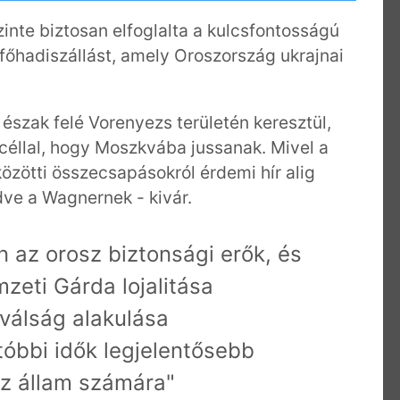
nte biztosan elfoglalta a kulcsfontosságú
 főhadiszállást, amely Oroszország ukrajnai
szak felé Vorenyezs területén keresztül,
 céllal, hogy Moszkvába jussanak. Mivel a
özötti összecsapásokról érdemi hír alig
dve a Wagnernek - kivár.
 az orosz biztonsági erők, és
zeti Gárda lojalitása
 válság alakulása
tóbbi idők legjelentősebb
osz állam számára"