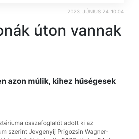
2023. JÚNIUS 24. 10:04
onák úton vannak
n azon múlik, kihez hűségesek
tériuma összefoglalót adott ki az
ium szerint Jevgenyij Prigozsin Wagner-