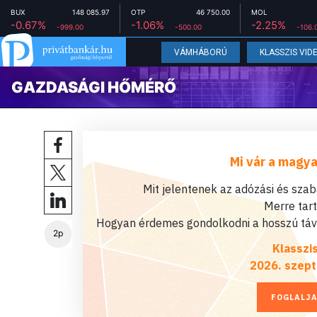
BUX
148 085.97
OTP
46 750.00
MOL
-0.67%
-1.06%
-2.25%
-999.00
-500.00
-106.
VÁMHÁBORÚ
KLASSZIS VID
GAZDASÁGI HŐMÉRŐ
Mi vár a magya
Mit jelentenek az adózási és sza
Merre tar
Hogyan érdemes gondolkodni a hosszú távú
2p
Klasszi
2026. szept
FOGLALJA