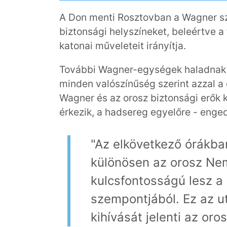
A Don menti Rosztovban a Wagner szi
biztonsági helyszíneket, beleértve a
katonai műveleteit irányítja.
További Wagner-egységek haladnak é
minden valószínűség szerint azzal a
Wagner és az orosz biztonsági erők k
érkezik, a hadsereg egyelőre - enge
"Az elkövetkező órákban
különösen az orosz Nem
kulcsfontosságú lesz a
szempontjából. Ez az u
kihívását jelenti az or