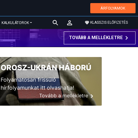
ÁRFOLYAMOK
KLASSZIS ELŐFIZETÉS
KALKULÁTOROK
TOVÁBB A MELLÉKLETRE
OROSZ-UKRÁN HÁBORÚ
Folyamatosan frissülő
hírfolyamunkat itt olvashatja!
Tovább a mellékletre