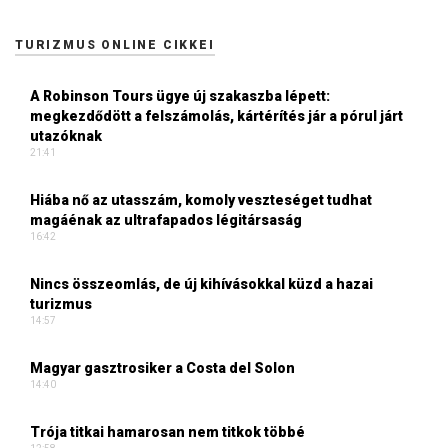
TURIZMUS ONLINE CIKKEI
A Robinson Tours ügye új szakaszba lépett:
megkezdődött a felszámolás, kártérítés jár a pórul járt
utazóknak
21:41
Hiába nő az utasszám, komoly veszteséget tudhat
magáénak az ultrafapados légitársaság
16:42
Nincs összeomlás, de új kihívásokkal küzd a hazai
turizmus
14:57
Magyar gasztrosiker a Costa del Solon
14:40
Trója titkai hamarosan nem titkok többé