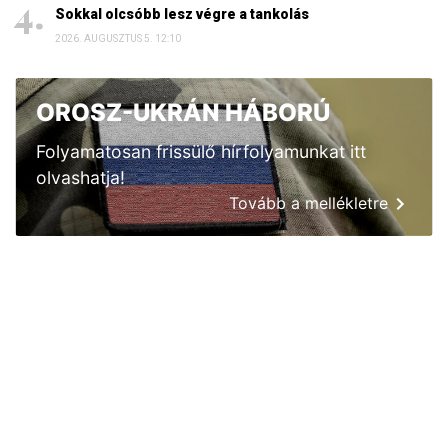
Sokkal olcsóbb lesz végre a tankolás
2026. AUGUSZTUS 5. 12:10
OROSZ-UKRÁN HÁBORÚ
Folyamatosan frissülő hírfolyamunkat itt
olvashatja!
Tovább a mellékletre