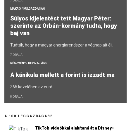
7 ÓRÁJA
MAKRO / KÜLGAZDASÁG
Súlyos kijelentést tett Magyar Péter:
szerinte az Orbán-kormány tudta, hogy
baj van
Tudták, hogy a magyar energiarendszer a végnapjait éli.
7 ÓRÁJA
RÉSZVÉNY / DEVIZA / ÁRU
A kánikula mellett a forint is izzadt ma
365 közelében az euró.
8 ÓRÁJA
A 100 LEGGAZDAGABB
TikTok-videókkal alakítaná át a Disney+