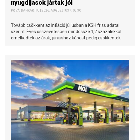
nyugdíjasok jártak jól
PRIVÁTBANKÁR.HU | 2026. AUGUSZTUS 7. 08:30
Tovább csökkent az infláció júliusban a KSH friss adatai
szerint. Éves összevetésben mindössze 1,2 százalékkal
emelkedtek az árak, júniushoz képest pedig csökkentek.