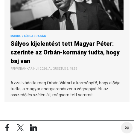
MAKRO / KÜLGAZDASÁG
Súlyos kijelentést tett Magyar Péter:
szerinte az Orbán-kormány tudta, hogy
baj van
PRIVÁTBANKÁR.HU | 2026. AUGUSZTUS 6. 18:59
Azzal vádolta meg Orbán Viktort a kormányfő, hogy elődje
tudta, a magyar energiarendszer a végnapjait éli, az
összedőlés szélén áll, mégsem tett semmit.
HETI TOP
5p