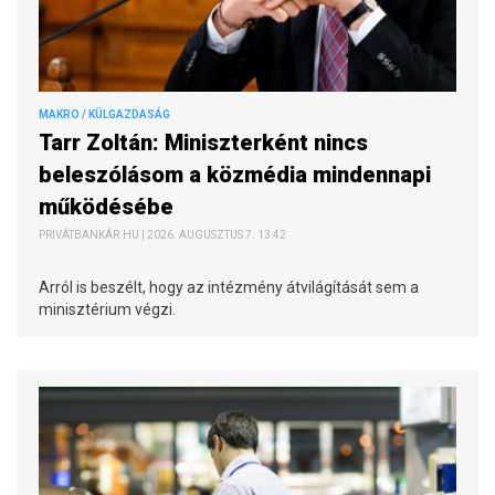
MAKRO / KÜLGAZDASÁG
Tarr Zoltán: Miniszterként nincs
beleszólásom a közmédia mindennapi
működésébe
PRIVÁTBANKÁR.HU | 2026. AUGUSZTUS 7. 13:42
Arról is beszélt, hogy az intézmény átvilágítását sem a
minisztérium végzi.