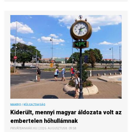
MAKRO / KÜLGAZDASÁG
Kiderült, mennyi magyar áldozata volt az
embertelen hőhullámnak
PRIVÁTBANKÁR.HU | 2026. AUGUSZTUS 8. 09:58