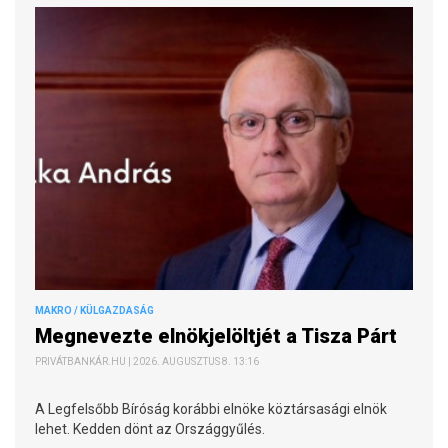
MAKRO / KÜLGAZDASÁG
Megnevezte elnökjelöltjét a Tisza Párt
PRIVÁTBANKÁR.HU | 2026. AUGUSZTUS 8. 13:16
A Legfelsőbb Bíróság korábbi elnöke köztársasági elnök
lehet. Kedden dönt az Országgyűlés.