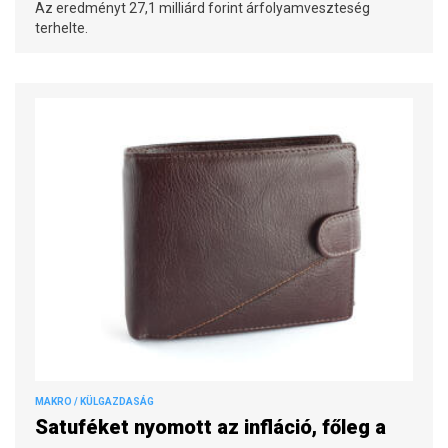
Az eredményt 27,1 milliárd forint árfolyamveszteség
terhelte.
MAKRO / KÜLGAZDASÁG
Satuféket nyomott az infláció, főleg a