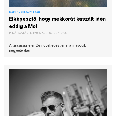
MAKRO / KÜLGAZDASÁG
Elképesztő, hogy mekkorát kaszált idén
eddig a Mol
PRIVÁTBANKÁR.HU | 2026. AUGUSZTUS 7. 08:05
A társaság jelentős növekedést ér el a második
negyedévben.