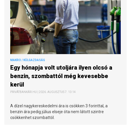
MAKRO / KÜLGAZDASÁG
Egy hónapja volt utoljára ilyen olcsó a
benzin, szombattól még kevesebbe
kerül
PRIVÁTBANKÁR.HU | 2026. AUGUSZTUS 7. 13:14
A dízel nagykereskedelmi ára is csökken 3 forinttal, a
benzin ára pedig július elseje óta nem látott szintre
csökkenhet szombattól.