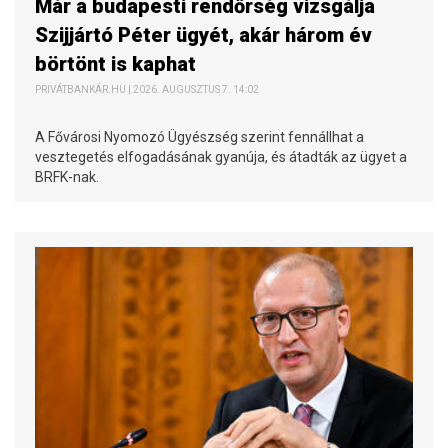
Már a budapesti rendőrség vizsgálja
Szijjártó Péter ügyét, akár három év
börtönt is kaphat
PRIVÁTBANKÁR.HU | 2026. AUGUSZTUS 7. 14:02
A Fővárosi Nyomozó Ügyészség szerint fennállhat a
vesztegetés elfogadásának gyanúja, és átadták az ügyet a
BRFK-nak.