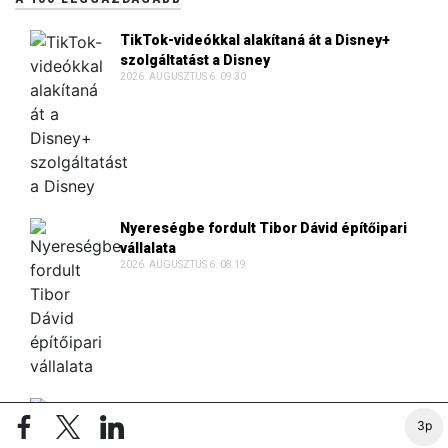
TikTok-videókkal alakítaná át a Disney+
szolgáltatást a Disney
2026. AUGUSZTUS 6. 09:30
Nyereségbe fordult Tibor Dávid építőipari
vállalata
2026. AUGUSZTUS 6. 08:19
Lakásokat vásárolt luxusbirtoka mögött a
3p
fiatal ausztrál milliárdos
2026. AUGUSZTUS 5. 07:08