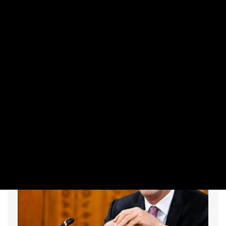
Már a budapesti rendőrség vizsgálja
Szijjártó Péter ügyét, akár három év
börtönt is kaphat
PRIVÁTBANKÁR.HU | 2026. AUGUSZTUS 7. 14:02
A Fővárosi Nyomozó Ügyészség szerint fennállhat a
vesztegetés elfogadásának gyanúja, és átadták az ügyet a
BRFK-nak.