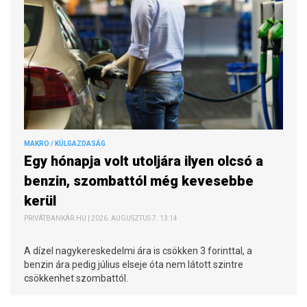
MAKRO / KÜLGAZDASÁG
Egy hónapja volt utoljára ilyen olcsó a
benzin, szombattól még kevesebbe
kerül
PRIVÁTBANKÁR.HU | 2026. AUGUSZTUS 7. 13:14
A dízel nagykereskedelmi ára is csökken 3 forinttal, a
benzin ára pedig július elseje óta nem látott szintre
csökkenhet szombattól.