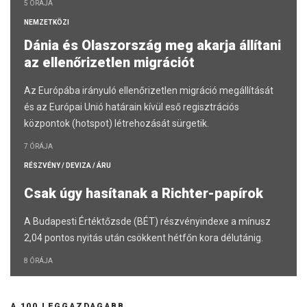
5 ÓRÁJA
NEMZETKÖZI
Dánia és Olaszország meg akarja állítani
az ellenőrizetlen migrációt
Az Európába irányuló ellenőrizetlen migráció megállítását
és az Európai Unió határain kívül eső regisztrációs
központok (hotspot) létrehozását sürgetik.
7 ÓRÁJA
RÉSZVÉNY / DEVIZA / ÁRU
Csak úgy hasítanak a Richter-papírok
A Budapesti Értéktőzsde (BÉT) részvényindexe a mínusz
2,04 pontos nyitás után csökkent hétfőn kora délutánig.
8 ÓRÁJA
A 100 LEGGAZDAGABB