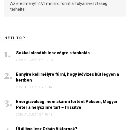
Az eredményt 27,1 milliárd forint árfolyamveszteség
terhelte.
HETI TOP
Sokkal olcsóbb lesz végre a tankolás
2026. AUGUSZTUS 5. 12:10
Ennyire kell mélyre fúrni, hogy ivóvizes kút legyen a
kertben
2026. AUGUSZTUS 7. 19:07
Energiaválság: nem akármi történt Pakson, Magyar
Péter a helyszínre tart – frissítve
2026. AUGUSZTUS 4. 08:19
Új állása lesz Orbán Viktornak?