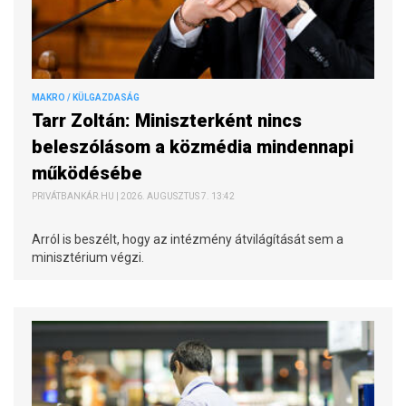
MAKRO / KÜLGAZDASÁG
Tarr Zoltán: Miniszterként nincs
beleszólásom a közmédia mindennapi
működésébe
PRIVÁTBANKÁR.HU | 2026. AUGUSZTUS 7. 13:42
Arról is beszélt, hogy az intézmény átvilágítását sem a
minisztérium végzi.