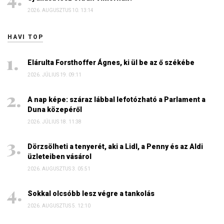
2026. AUGUSZTUS 10. 13:14
HAVI TOP
Elárulta Forsthoffer Ágnes, ki ül be az ő székébe
2026. JÚLIUS 19. 09:11
A nap képe: száraz lábbal lefotózható a Parlament a
Duna közepéről
2026. JÚLIUS 18. 11:38
Dörzsölheti a tenyerét, aki a Lidl, a Penny és az Aldi
üzleteiben vásárol
2026. AUGUSZTUS 3. 05:51
Sokkal olcsóbb lesz végre a tankolás
2026. AUGUSZTUS 5. 12:10