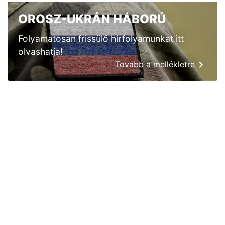
OROSZ-UKRÁN HÁBORÚ
Folyamatosan frissülő hírfolyamunkat itt
olvashatja!
Tovább a mellékletre