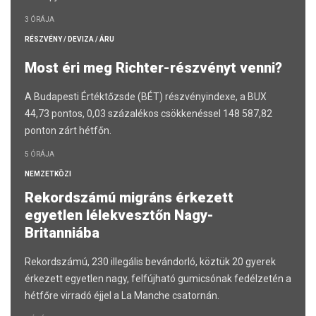
3 ÓRÁJA
RÉSZVÉNY / DEVIZA / ÁRU
Most éri meg Richter-részvényt venni?
A Budapesti Értéktőzsde (BÉT) részvényindexe, a BUX
44,73 pontos, 0,03 százalékos csökkenéssel 148 587,82
ponton zárt hétfőn.
5 ÓRÁJA
NEMZETKÖZI
Rekordszámú migráns érkezett
egyetlen lélekvesztőn Nagy-
Britanniába
Rekordszámú, 230 illegális bevándorló, köztük 20 gyerek
érkezett egyetlen nagy, felfújható gumicsónak fedélzetén a
hétfőre virradó éjjel a La Manche csatornán.