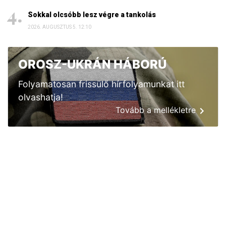
Sokkal olcsóbb lesz végre a tankolás
2026. AUGUSZTUS 5. 12:10
OROSZ-UKRÁN HÁBORÚ
Folyamatosan frissülő hírfolyamunkat itt
olvashatja!
Tovább a mellékletre