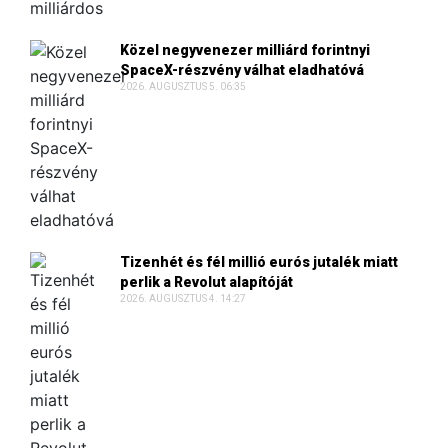
Közel negyvenezer milliárd forintnyi
SpaceX-részvény válhat eladhatóvá
2026. AUGUSZTUS 5. 06:35
Tizenhét és fél millió eurós jutalék miatt
perlik a Revolut alapítóját
2026. AUGUSZTUS 4. 14:27