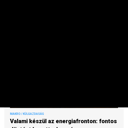
Új szakaszba léphet a vitatott gigaberuházás.
MAKRO / KÜLGAZDASÁG
Valami készül az energiafronton: fontos