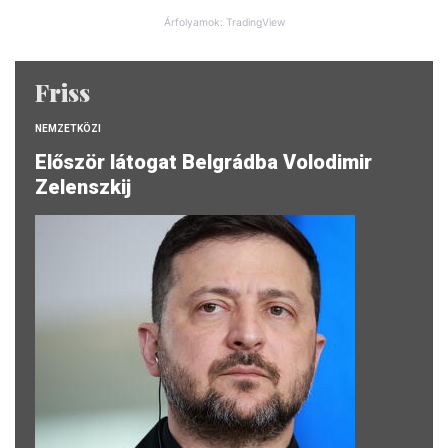
Árfolyamok: TradingView
Friss
NEMZETKÖZI
Először látogat Belgrádba Volodimir
Zelenszkij