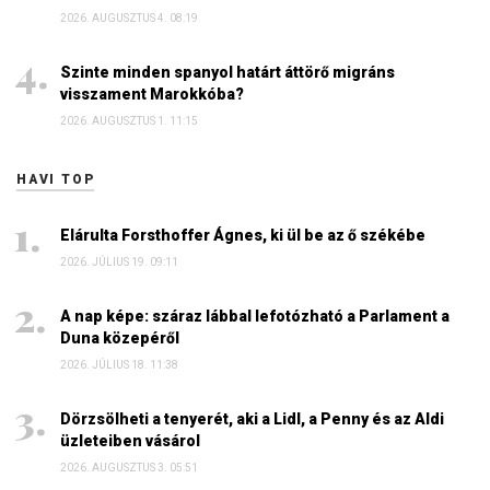
2026. AUGUSZTUS 4. 08:19
Szinte minden spanyol határt áttörő migráns
visszament Marokkóba?
2026. AUGUSZTUS 1. 11:15
HAVI TOP
Elárulta Forsthoffer Ágnes, ki ül be az ő székébe
2026. JÚLIUS 19. 09:11
A nap képe: száraz lábbal lefotózható a Parlament a
Duna közepéről
2026. JÚLIUS 18. 11:38
Dörzsölheti a tenyerét, aki a Lidl, a Penny és az Aldi
üzleteiben vásárol
2026. AUGUSZTUS 3. 05:51