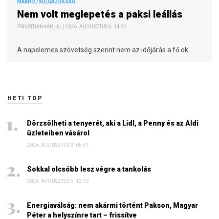
MAKRO / KÜLGAZDASÁG
Nem volt meglepetés a paksi leállás
PRIVÁTBANKÁR.HU | 2026. AUGUSZTUS 6. 14:39
A napelemes szövetség szerint nem az időjárás a fő ok.
HETI TOP
Dörzsölheti a tenyerét, aki a Lidl, a Penny és az Aldi
üzleteiben vásárol
2026. AUGUSZTUS 3. 05:51
Sokkal olcsóbb lesz végre a tankolás
2026. AUGUSZTUS 5. 12:10
Energiaválság: nem akármi történt Pakson, Magyar
Péter a helyszínre tart – frissítve