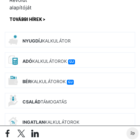
TOVÁBBI HÍREK >
NYUGDÍJ
KALKULÁTOR
ADÓ
KALKULÁTOROK
ÚJ
BÉR
KALKULÁTOROK
ÚJ
CSALÁD
TÁMOGATÁS
INGATLAN
KALKULÁTOROK
2p
PIAC&PROFIT CIKKEI