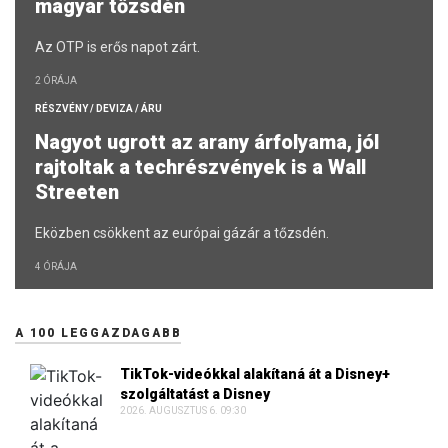
magyar tőzsdén
Az OTP is erős napot zárt.
2 ÓRÁJA
RÉSZVÉNY / DEVIZA / ÁRU
Nagyot ugrott az arany árfolyama, jól
rajtoltak a techrészvények is a Wall
Streeten
Eközben csökkent az európai gázár a tőzsdén.
4 ÓRÁJA
A 100 LEGGAZDAGABB
TikTok-videókkal alakítaná át a Disney+
szolgáltatást a Disney
2026. AUGUSZTUS 6. 09:30