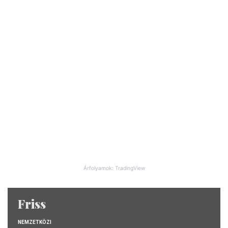
Árfolyamok: TradingView
Friss
NEMZETKÖZI