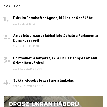
HAVI TOP
Elárulta Forsthoffer Ágnes, ki ül be az ő székébe
2026. JÚLIUS 19. 09:11
A nap képe: száraz lábbal lefotózható a Parlament a
Duna közepéről
2026. JÚLIUS 18. 11:38
Dörzsölheti a tenyerét, aki a Lidl, a Penny és az Aldi
üzleteiben vásárol
2026. AUGUSZTUS 3. 05:51
Sokkal olcsóbb lesz végre a tankolás
2026. AUGUSZTUS 5. 12:10
OROSZ-UKRÁN HÁBORÚ