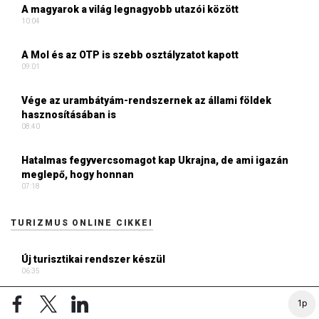
A magyarok a világ legnagyobb utazói között
10:04
A Mol és az OTP is szebb osztályzatot kapott
09:01
Vége az urambátyám-rendszernek az állami földek
hasznosításában is
08:40
Hatalmas fegyvercsomagot kap Ukrajna, de ami igazán
meglepő, hogy honnan
07:18
TURIZMUS ONLINE CIKKEI
Új turisztikai rendszer készül
06:35
1p
Digitális élménytér a lévai várban
18:10