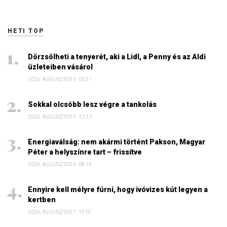
HETI TOP
Dörzsölheti a tenyerét, aki a Lidl, a Penny és az Aldi
üzleteiben vásárol
2026. AUGUSZTUS 3. 05:51
Sokkal olcsóbb lesz végre a tankolás
2026. AUGUSZTUS 5. 12:10
Energiaválság: nem akármi történt Pakson, Magyar
Péter a helyszínre tart – frissítve
2026. AUGUSZTUS 4. 08:19
Ennyire kell mélyre fúrni, hogy ivóvizes kút legyen a
kertben
2026. AUGUSZTUS 7. 19:07