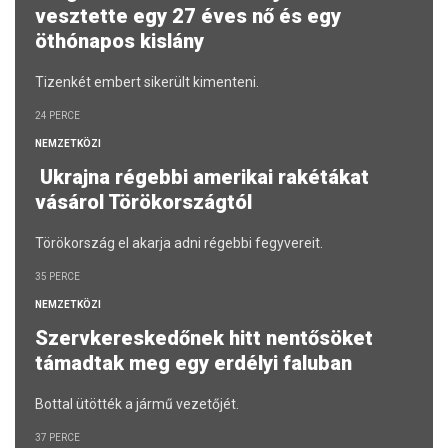
vesztette egy 27 éves nő és egy
öthónapos kislány
Tizenkét embert sikerült kimenteni.
24 PERCE
NEMZETKÖZI
Ukrajna régebbi amerikai rakétákat
vásárol Törökországtól
Törökország el akarja adni régebbi fegyvereit.
35 PERCE
NEMZETKÖZI
Szervkereskedőnek hitt nentősöket
támadtak meg egy erdélyi faluban
Bottal ütötték a jármű vezetőjét.
37 PERCE