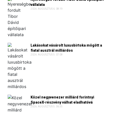
vállalata
2026. AUGUSZTUS 6. 08:19
Lakásokat vásárolt luxusbirtoka mögött a
fiatal ausztrál milliárdos
2026. AUGUSZTUS 5. 07:08
Közel negyvenezer milliárd forintnyi
SpaceX-részvény válhat eladhatóvá
2026. AUGUSZTUS 5. 06:35