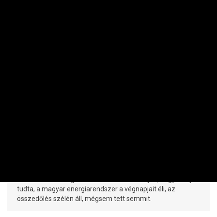
MAKRO / KÜLGAZDASÁG
Súlyos kijelentést tett Magyar Péter:
szerinte az Orbán-kormány tudta, hogy
baj van
PRIVÁTBANKÁR.HU | 2026. AUGUSZTUS 6. 18:59
Azzal vádolta meg Orbán Viktort a kormányfő, hogy elődje
tudta, a magyar energiarendszer a végnapjait éli, az
összedőlés szélén áll, mégsem tett semmit.