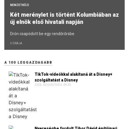
NEMZETKÖZI
Két merénylet is történt Kolumbiában az
új elnök első hivatali napján
Drón csapódott be egy rendőrőrsbe.
3 ÓRÁJA
A 100 LEGGAZDAGABB
TikTok-videókkal alakítaná át a Disney+
szolgáltatást a Disney
2026. AUGUSZTUS 6. 09:30
Nyereségbe fordult Tibor Dávid építőipari