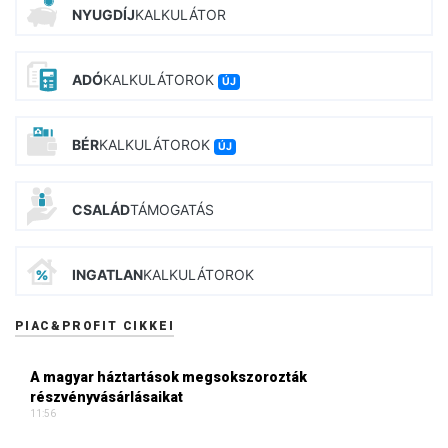
NYUGDÍJ
KALKULÁTOR
ADÓ
KALKULÁTOROK
ÚJ
BÉR
KALKULÁTOROK
ÚJ
CSALÁD
TÁMOGATÁS
INGATLAN
KALKULÁTOROK
PIAC&PROFIT CIKKEI
A magyar háztartások megsokszorozták
részvényvásárlásaikat
11:56