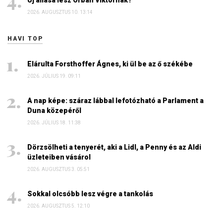
Új állása lesz Orbán Viktornak?
2026. AUGUSZTUS 10. 13:14
HAVI TOP
Elárulta Forsthoffer Ágnes, ki ül be az ő székébe
2026. JÚLIUS 19. 09:11
A nap képe: száraz lábbal lefotózható a Parlament a
Duna közepéről
2026. JÚLIUS 18. 11:38
Dörzsölheti a tenyerét, aki a Lidl, a Penny és az Aldi
üzleteiben vásárol
2026. AUGUSZTUS 3. 05:51
Sokkal olcsóbb lesz végre a tankolás
2026. AUGUSZTUS 5. 12:10