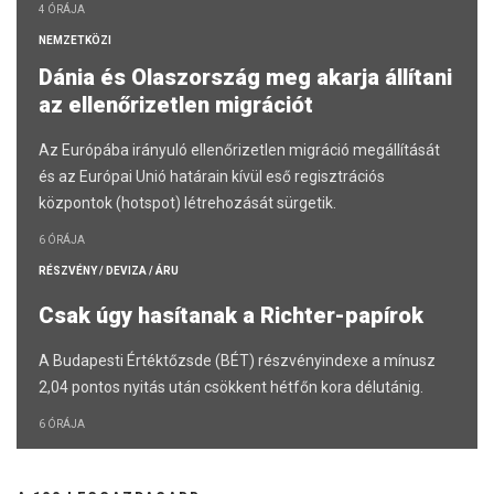
4 ÓRÁJA
NEMZETKÖZI
Dánia és Olaszország meg akarja állítani
az ellenőrizetlen migrációt
Az Európába irányuló ellenőrizetlen migráció megállítását
és az Európai Unió határain kívül eső regisztrációs
központok (hotspot) létrehozását sürgetik.
6 ÓRÁJA
RÉSZVÉNY / DEVIZA / ÁRU
Csak úgy hasítanak a Richter-papírok
A Budapesti Értéktőzsde (BÉT) részvényindexe a mínusz
2,04 pontos nyitás után csökkent hétfőn kora délutánig.
6 ÓRÁJA