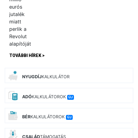
TOVÁBBI HÍREK >
NYUGDÍJ
KALKULÁTOR
ADÓ
KALKULÁTOROK
ÚJ
BÉR
KALKULÁTOROK
ÚJ
CSALÁD
TÁMOGATÁS