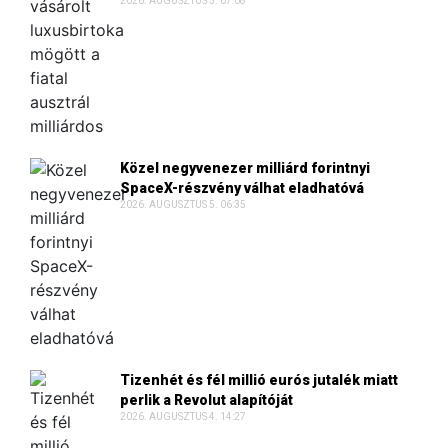
2026. AUGUSZTUS 5. 07:08
Közel negyvenezer milliárd forintnyi
SpaceX-részvény válhat eladhatóvá
2026. AUGUSZTUS 5. 06:35
Tizenhét és fél millió eurós jutalék miatt
perlik a Revolut alapítóját
2026. AUGUSZTUS 4. 14:27