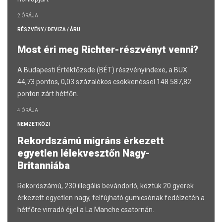
2 ÓRÁJA
RÉSZVÉNY / DEVIZA / ÁRU
Most éri meg Richter-részvényt venni?
A Budapesti Értéktőzsde (BÉT) részvényindexe, a BUX
44,73 pontos, 0,03 százalékos csökkenéssel 148 587,82
ponton zárt hétfőn.
4 ÓRÁJA
NEMZETKÖZI
Rekordszámú migráns érkezett
egyetlen lélekvesztőn Nagy-
Britanniába
Rekordszámú, 230 illegális bevándorló, köztük 20 gyerek
érkezett egyetlen nagy, felfújható gumicsónak fedélzetén a
hétfőre virradó éjjel a La Manche csatornán.