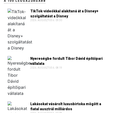
A 100 LEGGAZDAGABB
TikTok-videókkal alakítaná át a Disney+
szolgáltatást a Disney
2026. AUGUSZTUS 6. 09:30
Nyereségbe fordult Tibor Dávid építőipari
vállalata
2026. AUGUSZTUS 6. 08:19
Lakásokat vásárolt luxusbirtoka mögött a
fiatal ausztrál milliárdos