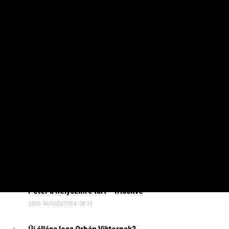
Az eredményt 27,1 milliárd forint árfolyamveszteség
terhelte.
HETI TOP
Sokkal olcsóbb lesz végre a tankolás
2026. AUGUSZTUS 5. 12:10
Ennyire kell mélyre fúrni, hogy ivóvizes kút legyen a
kertben
2026. AUGUSZTUS 7. 19:07
Energiaválság: nem akármi történt Pakson, Magyar
Péter a helyszínre tart – frissítve
2026. AUGUSZTUS 4. 08:19