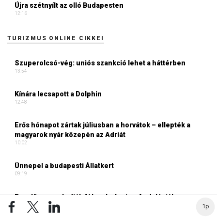
Újra szétnyílt az olló Budapesten
12:16
TURIZMUS ONLINE CIKKEI
Szuperolcsó-vég: uniós szankció lehet a háttérben
13:54
Kínára lecsapott a Dolphin
12:48
Erős hónapot zártak júliusban a horvátok – ellepték a
magyarok nyár közepén az Adriát
10:02
Ünnepel a budapesti Állatkert
09:19
Egyelőre nem tudják féken tartani az Andalúziában
tomboló erdőtüzeket
1p
09:06