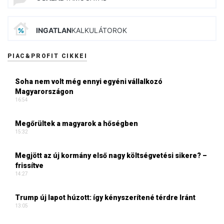
INGATLAN
KALKULÁTOROK
PIAC&PROFIT CIKKEI
Soha nem volt még ennyi egyéni vállalkozó
Magyarországon
16:54
Megőrültek a magyarok a hőségben
15:32
Megjött az új kormány első nagy költségvetési sikere? –
frissítve
14:27
Trump új lapot húzott: így kényszerítené térdre Iránt
13:05