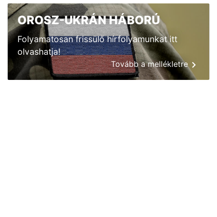
OROSZ-UKRÁN HÁBORÚ
Folyamatosan frissülő hírfolyamunkat itt
olvashatja!
Tovább a mellékletre