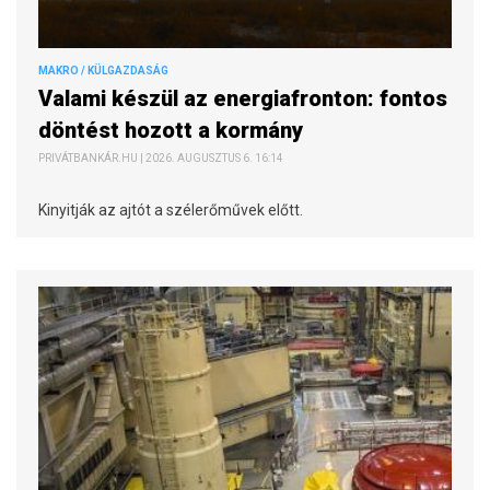
MAKRO / KÜLGAZDASÁG
Valami készül az energiafronton: fontos
döntést hozott a kormány
PRIVÁTBANKÁR.HU | 2026. AUGUSZTUS 6. 16:14
Kinyitják az ajtót a szélerőművek előtt.