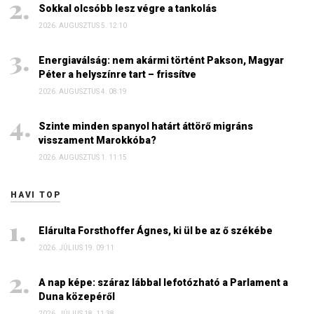
Sokkal olcsóbb lesz végre a tankolás
2026. AUGUSZTUS 5. 12:10
Energiaválság: nem akármi történt Pakson, Magyar
Péter a helyszínre tart – frissítve
2026. AUGUSZTUS 4. 08:19
Szinte minden spanyol határt áttörő migráns
visszament Marokkóba?
2026. AUGUSZTUS 1. 11:15
HAVI TOP
Elárulta Forsthoffer Ágnes, ki ül be az ő székébe
2026. JÚLIUS 19. 09:11
A nap képe: száraz lábbal lefotózható a Parlament a
Duna közepéről
2026. JÚLIUS 18. 11:38