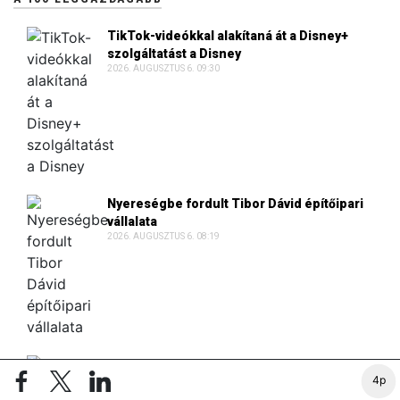
TikTok-videókkal alakítaná át a Disney+
szolgáltatást a Disney
2026. AUGUSZTUS 6. 09:30
Nyereségbe fordult Tibor Dávid építőipari
vállalata
2026. AUGUSZTUS 6. 08:19
Lakásokat vásárolt luxusbirtoka mögött a
4p
fiatal ausztrál milliárdos
2026. AUGUSZTUS 5. 07:08