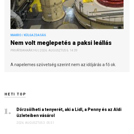
MAKRO / KÜLGAZDASÁG
Nem volt meglepetés a paksi leállás
PRIVÁTBANKÁR.HU | 2026. AUGUSZTUS 6. 14:39
A napelemes szövetség szerint nem az időjárás a fő ok.
HETI TOP
Dörzsölheti a tenyerét, aki a Lidl, a Penny és az Aldi
üzleteiben vásárol
2026. AUGUSZTUS 3. 05:51