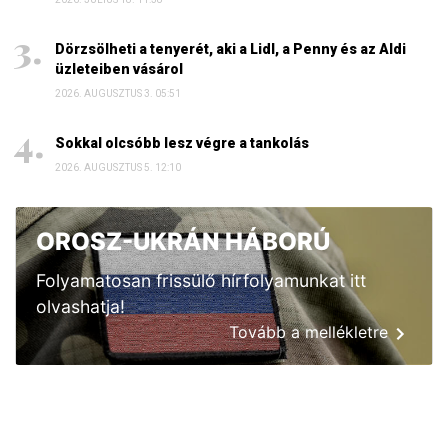
Dörzsölheti a tenyerét, aki a Lidl, a Penny és az Aldi
üzleteiben vásárol
2026. AUGUSZTUS 3. 05:51
Sokkal olcsóbb lesz végre a tankolás
2026. AUGUSZTUS 5. 12:10
OROSZ-UKRÁN HÁBORÚ
Folyamatosan frissülő hírfolyamunkat itt
olvashatja!
Tovább a mellékletre