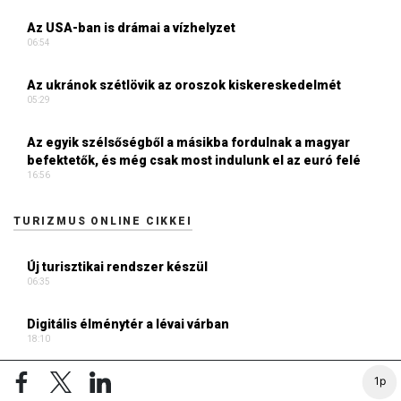
Az USA-ban is drámai a vízhelyzet
06:54
Az ukránok szétlövik az oroszok kiskereskedelmét
05:29
Az egyik szélsőségből a másikba fordulnak a magyar
befektetők, és még csak most indulunk el az euró felé
16:56
TURIZMUS ONLINE CIKKEI
Új turisztikai rendszer készül
06:35
Digitális élménytér a lévai várban
18:10
Vaddisznó a metróban???
1p
17:37