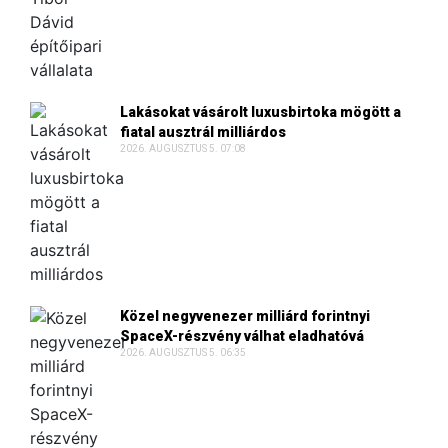
Lakásokat vásárolt luxusbirtoka mögött a
fiatal ausztrál milliárdos
2026. AUGUSZTUS 5. 07:08
Közel negyvenezer milliárd forintnyi
SpaceX-részvény válhat eladhatóvá
2026. AUGUSZTUS 5. 06:35