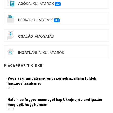
ADÓ
KALKULÁTOROK
ÚJ
BÉR
KALKULÁTOROK
ÚJ
CSALÁD
TÁMOGATÁS
INGATLAN
KALKULÁTOROK
PIAC&PROFIT CIKKEI
Vége az urambátyám-rendszernek az állami földek
hasznosításában is
08:40
Hatalmas fegyvercsomagot kap Ukrajna, de ami igazán
meglepő, hogy honnan
07:18