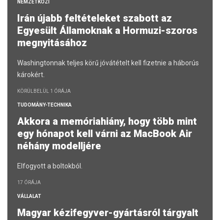
NEMZETKÖZI
Irán újabb feltételeket szabott az
Egyesült Államoknak a Hormuzi-szoros
megnyitásához
Washingtonnak teljes körű jóvátételt kell fizetnie a háborús
károkért.
KÖRÜLBELÜL 1 ÓRÁJA
TUDOMÁNY-TECHNIKA
Akkora a memóriahiány, hogy több mint
egy hónapot kell várni az MacBook Air
néhány modelljére
Elfogyott a boltokból.
17 ÓRÁJA
VÁLLALAT
Magyar kézifegyver-gyártásról tárgyalt