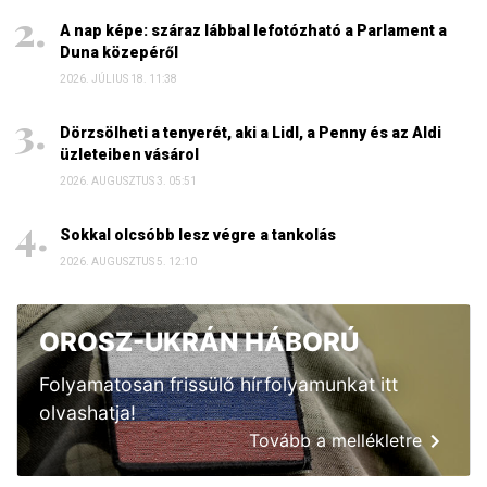
A nap képe: száraz lábbal lefotózható a Parlament a
Duna közepéről
2026. JÚLIUS 18. 11:38
Dörzsölheti a tenyerét, aki a Lidl, a Penny és az Aldi
üzleteiben vásárol
2026. AUGUSZTUS 3. 05:51
Sokkal olcsóbb lesz végre a tankolás
2026. AUGUSZTUS 5. 12:10
OROSZ-UKRÁN HÁBORÚ
Folyamatosan frissülő hírfolyamunkat itt
olvashatja!
Tovább a mellékletre