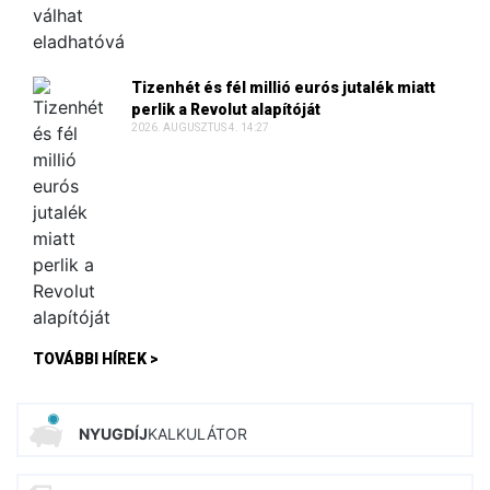
Tizenhét és fél millió eurós jutalék miatt
perlik a Revolut alapítóját
2026. AUGUSZTUS 4. 14:27
TOVÁBBI HÍREK >
NYUGDÍJ
KALKULÁTOR