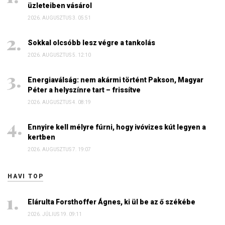
üzleteiben vásárol
2026. AUGUSZTUS 3. 05:51
Sokkal olcsóbb lesz végre a tankolás
2026. AUGUSZTUS 5. 12:10
Energiaválság: nem akármi történt Pakson, Magyar
Péter a helyszínre tart – frissítve
2026. AUGUSZTUS 4. 08:19
Ennyire kell mélyre fúrni, hogy ivóvizes kút legyen a
kertben
2026. AUGUSZTUS 7. 19:07
HAVI TOP
Elárulta Forsthoffer Ágnes, ki ül be az ő székébe
2026. JÚLIUS 19. 09:11