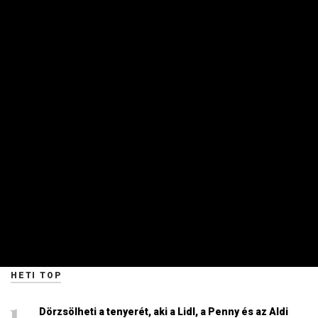
MAKRO / KÜLGAZDASÁG
Súlyos kijelentést tett Magyar Péter:
szerinte az Orbán-kormány tudta, hogy
baj van
PRIVÁTBANKÁR.HU | 2026. AUGUSZTUS 6. 18:59
Azzal vádolta meg Orbán Viktort a kormányfő, hogy elődje
tudta, a magyar energiarendszer a végnapjait éli, az
összedőlés szélén áll, mégsem tett semmit.
HETI TOP
Dörzsölheti a tenyerét, aki a Lidl, a Penny és az Aldi