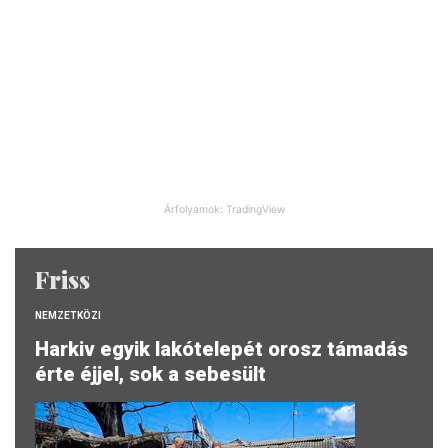
Árfolyamok: TradingView
Friss
NEMZETKÖZI
Harkiv egyik lakótelepét orosz támadás
érte éjjel, sok a sebesült