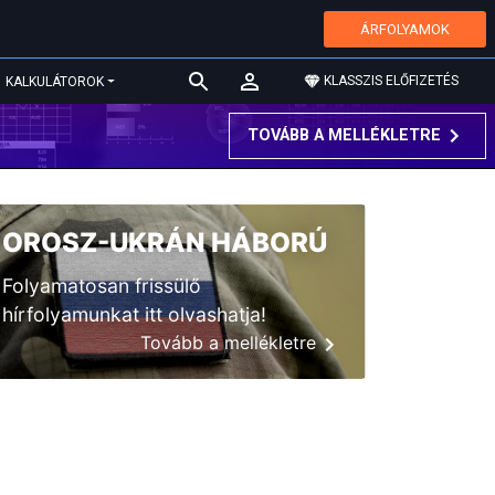
ÁRFOLYAMOK
KLASSZIS ELŐFIZETÉS
KALKULÁTOROK
TOVÁBB A MELLÉKLETRE
OROSZ-UKRÁN HÁBORÚ
Folyamatosan frissülő
hírfolyamunkat itt olvashatja!
Tovább a mellékletre