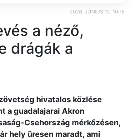
2026. JÚNIUS 12. 10:16
evés a néző,
e drágák a
övetség hivatalos közlése
nt a guadalajarai Akron
ársaság-Csehország mérkőzésen,
pár hely üresen maradt, ami