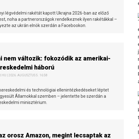
i légvédelmi rakétát kapott Ukrajna 2026-ban az előző
est, noha a partnerországok rendelkeznek ilyen rakétákkal –
zte az ukrán elnök szerdán a Facebookon.
i nem változik: fokozódik az amerikai-
ereskedelmi háború
HU | 2026. AUGUSZTUS 5. 16:58
kereskedelmi és technológiai ellenintézkedéseket léptet
Egyesült Államokkal szemben – jelentette be szerdán a
reskedelmi minisztérium.
az orosz Amazon, megint lecsaptak az