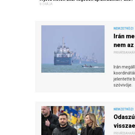
8 ÓRÁJA
NEMZETKÖZI
Irán me
nem az 
PRIVÁTBANKÁR.
Irán megál
koordinátái
jelentette 
szóvivője.
NEMZETKÖZI
Odaszúr
vissza
PRIVÁTBANKÁR.