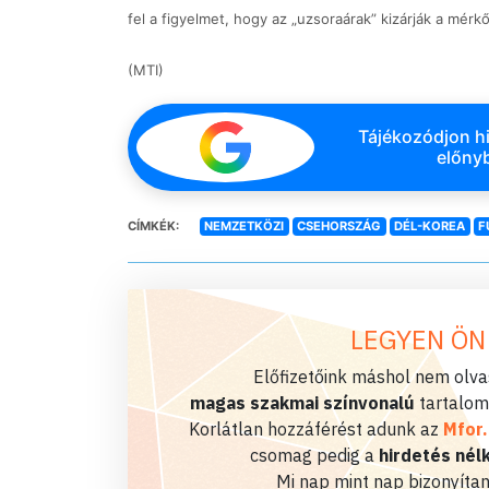
fel a figyelmet, hogy az „uzsoraárak” kizárják a mé
(MTI)
Tájékozódjon hi
előnyb
CÍMKÉK:
NEMZETKÖZI
CSEHORSZÁG
DÉL-KOREA
F
LEGYEN ÖN
Előfizetőink máshol nem olvas
magas szakmai színvonalú
tartalom
Korlátlan hozzáférést adunk az
Mfor
csomag pedig a
hirdetés nélk
Mi nap mint nap bizonyítan