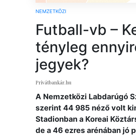
NEMZETKÖZI
Futball-vb – K
tényleg ennyir
jegyek?
Privátbankár.hu
A Nemzetközi Labdarúgó Sz
szerint 44 985 néző volt ki
Stadionban a Koreai Közt
de a 46 ezres arénában jó 