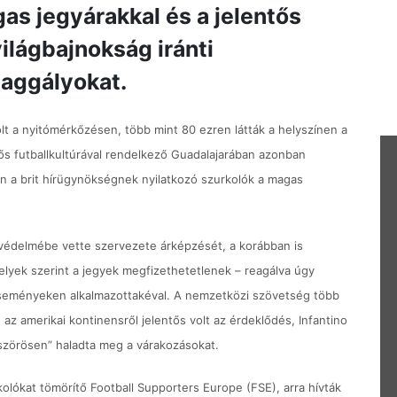
as jegyárakkal és a jelentős
ilágbajnokság iránti
 aggályokat.
lt a nyitómérkőzésen, több mint 80 ezren látták a helyszínen a
entős futballkultúrával rendelkező Guadalajarában azonban
an a brit hírügynökségnek nyilatkozó szurkolók a magas
 védelmébe vette szervezete árképzését, a korábban is
lyek szerint a jegyek megfizethetetlenek – reagálva úgy
seményeken alkalmazottakéval. A nemzetközi szövetség több
 az amerikai kontinensről jelentős volt az érdeklődés, Infantino
bszörösen” haladta meg a várakozásokat.
olókat tömörítő Football Supporters Europe (FSE), arra hívták