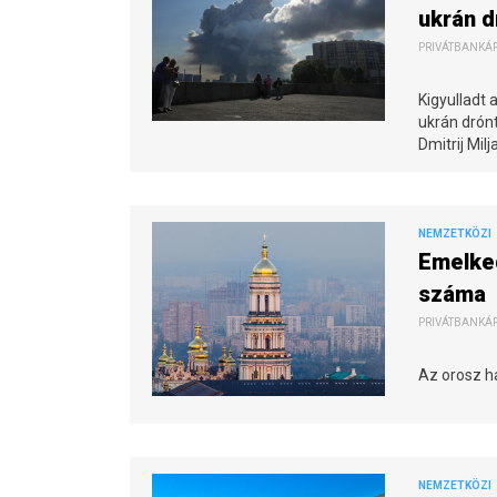
ukrán 
PRIVÁTBANKÁR.
Kigyulladt 
ukrán drón
Dmitrij Mi
NEMZETKÖZI
Emelked
száma
PRIVÁTBANKÁR.
Az orosz ha
NEMZETKÖZI