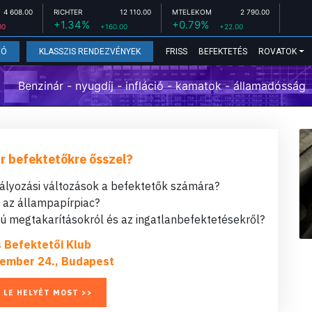
4 608.00
RICHTER
12 110.00
MTELEKOM
2 790.00
+1.34%
+0.79%
00
+160.00
+22.00
FRISS
BEFEKTETÉS
ROVATOK
EÓ
KLASSZIS RENDEZVÉNYEK
Benzinár - nyugdíj - infláció - kamatok - államadósság
r befektetőkre ősszel?
bályozási változások a befektetők számára?
t az állampapírpiac?
 megtakarításokról és az ingatlanbefektetésekről?
s Befektetői Klub
ember 24., Budapest
 LE HELYÉT MOST >>