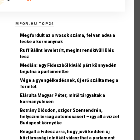
MFOR.HU TOP24
Megfordult az orvosok száma, fel van adva a
lecke a kormánynak
Ruff Bálint levelet írt, megint rendkívüli ülés
lesz
Medián: egy Fideszből kiváló párt könnyedén
bejutna a parlamentbe
Vége a gyengélkedésnek, új erő szállta meg a
forintot
Elárulta Magyar Péter, miről tárgyaltak a
kormányülésen
Botrány Diósdon, szigor Szentendrén,
helyszíni bírság autómosásért – így áll a vízzel
Budapest környéke
Reagált a Fidesz arra, hogy jövő kedden új
köztársasági elnököt választhat a parlament