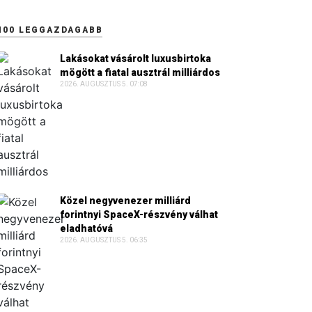
100 LEGGAZDAGABB
Lakásokat vásárolt luxusbirtoka
mögött a fiatal ausztrál milliárdos
2026. AUGUSZTUS 5. 07:08
Közel negyvenezer milliárd
forintnyi SpaceX-részvény válhat
eladhatóvá
2026. AUGUSZTUS 5. 06:35