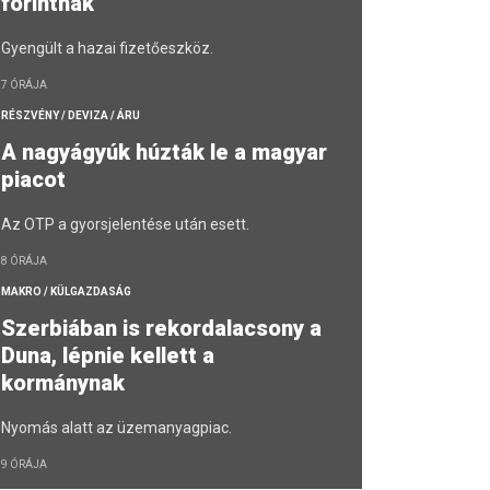
forintnak
Gyengült a hazai fizetőeszköz.
7 ÓRÁJA
RÉSZVÉNY / DEVIZA / ÁRU
A nagyágyúk húzták le a magyar
piacot
Az OTP a gyorsjelentése után esett.
8 ÓRÁJA
MAKRO / KÜLGAZDASÁG
Szerbiában is rekordalacsony a
Duna, lépnie kellett a
kormánynak
Nyomás alatt az üzemanyagpiac.
9 ÓRÁJA