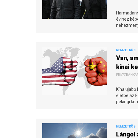
Harmadanny
évihez kép
nehezménye
NEMZETKÖZI
Van, am
kínai k
PRIVÁTBANKÁR.
Kína újabb 
életbe az 
pekingi ke
NEMZETKÖZI
Lángol 