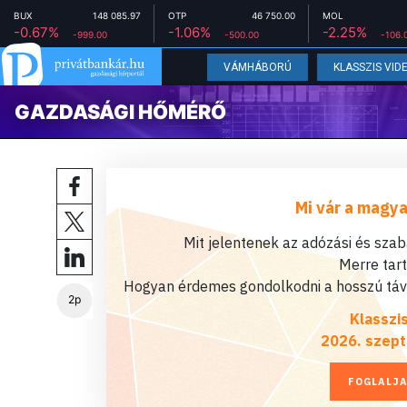
BUX
148 085.97
OTP
46 750.00
MOL
-0.67%
-1.06%
-2.25%
-999.00
-500.00
-106.
VÁMHÁBORÚ
KLASSZIS VID
GAZDASÁGI HŐMÉRŐ
Mi vár a magya
Mit jelentenek az adózási és sza
Merre tar
Hogyan érdemes gondolkodni a hosszú távú
2p
Klasszi
2026. szept
FOGLALJA