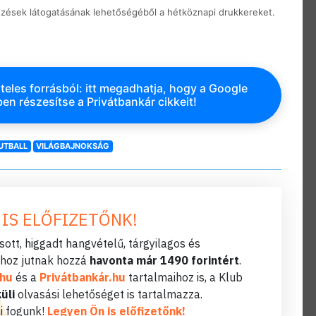
rkőzések látogatásának lehetőségéből a hétköznapi drukkereket.
teles forrásból: itt megadhatja, hogy a Google
en részesítse a Privátbankár cikkeit!
UTBALL
VILÁGBAJNOKSÁG
 IS ELŐFIZETŐNK!
ott, higgadt hangvételű, tárgyilagos és
hoz jutnak hozzá
havonta már 1490 forintért
.
.hu
és a
Privátbankár.hu
tartalmaihoz is, a Klub
üli
olvasási lehetőséget is tartalmazza.
i fogunk!
Legyen Ön is előfizetőnk!