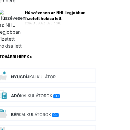
Húszévesen az NHL legjobban
fizetett hokisa lett
2026. AUGUSZTUS 3. 10:03
TOVÁBBI HÍREK >
NYUGDÍJ
KALKULÁTOR
ADÓ
KALKULÁTOROK
ÚJ
BÉR
KALKULÁTOROK
ÚJ