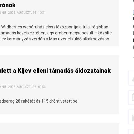
drónok
HU | 2026. AUGUSZTUS 5. 10:31
a Wildberries webáruház elosztóközpontja a tulai régióban
támadás következtében, egy ember megsebesült – közölte
ljajev kormányzó szerdán a Max üzenetküldő alkalmazáson.
ett a Kijev elleni támadás áldozatainak
HU | 2026. AUGUSZTUS 5. 09:53
dsereg 28 rakétát és 115 drónt vetett be.