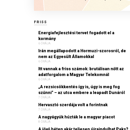
FRISS
Energiafejlesztési tervet fogadott el a
kormány
6 ÓRÁJA
Irán megállapodott a Hormuzi-szorosról, de
nem az Egyesült Államokkal
6 ÓRÁJA
Itt vannak a friss számok: brutálisan nőtt az
adatforgalom a Magyar Telekomnál
6 ÓRÁJA
„A rezsicsökkentés így is, úgy is meg fog
szűnni” – az utca embere a leapadt Dunáról
7 ÓRÁJA
Hervasztó szerdája volt a forintnak
7 ÓRÁJA
A nagyágyúk húzták le a magyar piacot
8 ÓRÁJA
A jövő héten akár teljesen újraindulhat Paks?