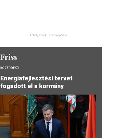
Árfolyamok: TradingView
Friss
KÖZÉRDEKŰ
Energiafejlesztési tervet
fogadott el a kormány