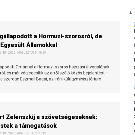
A 
gállapodott a Hormuzi-szorosról, de
Egyesült Államokkal
HU | 2026. AUGUSZTUS 5. 19:39
lapodott Ománnal a Hormuzi-szoros hajózási útvonalának
ról, és már véglegesítik az erről szóló közös bejelentést –
be szerdán Eszmail Bagai, az iráni külügyminisztérium
t Zelenszkij a szövetségeseknek:
estek a támogatások
HU | 2026. AUGUSZTUS 5. 17:12