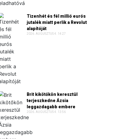
Tizenhét és fél millió eurós
jutalék miatt perlik a Revolut
alapítóját
2026. AUGUSZTUS 4. 14:27
Brit kikötőkön keresztül
terjeszkedne Ázsia
leggazdagabb embere
2026. AUGUSZTUS 4. 13:56