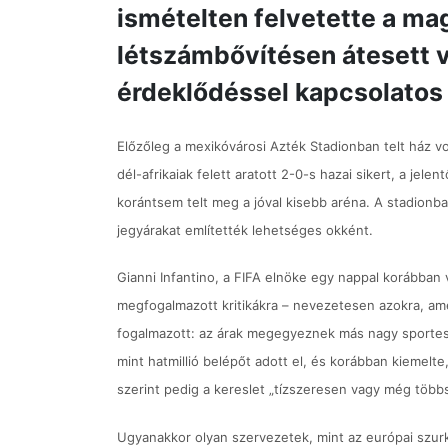
ismételten felvetette a mag
létszámbővítésen átesett v
érdeklődéssel kapcsolatos
Előzőleg a mexikóvárosi Azték Stadionban telt ház vo
dél-afrikaiak felett aratott 2-0-s hazai sikert, a jel
korántsem telt meg a jóval kisebb aréna. A stadionb
jegyárakat említették lehetséges okként.
Gianni Infantino, a FIFA elnöke egy nappal korábban
megfogalmazott kritikákra – nevezetesen azokra, ame
fogalmazott: az árak megegyeznek más nagy sporte
mint hatmillió belépőt adott el, és korábban kiemelte,
szerint pedig a kereslet „tízszeresen vagy még töb
Ugyanakkor olyan szervezetek, mint az európai szurk