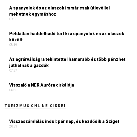
A spanyolok és az olaszok immár csak útlevéllel
mehetnek egymáshoz
09:06
Példátlan haddelhadd tört ki a spanyolok és az olaszok
között
08:19
Az agrárválságra tekintettel hamarabb és több pénzhet
juthatnak a gazdák
07:57
Visszalő a NER Auróra cirkálója
06:50
TURIZMUS ONLINE CIKKEI
Visszaszámlálás indul: pár nap, és kezdődik a Sziget
20:53
Az amerikai elnök egy tollvonással véget vetett a