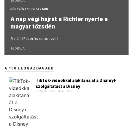
RÉSZVÉNY / DEVIZA / ÁRU
A nap végi hajrát a Richter nyerte a
magyar tőzsdén
Az OTP is erős napot zárt.
16 ÓRÁJA
A 100 LEGGAZDAGABB
TikTok-videókkal alakítaná át a Disney+
szolgáltatást a Disney
2026. AUGUSZTUS 6. 09:30
Nyereségbe fordult Tibor Dávid építőipari