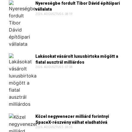
vállalata
2026. AUGUSZTUS 6. 08:19
Lakásokat vásárolt luxusbirtoka mögött a
fiatal ausztrál milliárdos
2026. AUGUSZTUS 5. 07:08
Közel negyvenezer milliárd forintnyi
SpaceX-részvény válhat eladhatóvá
2026. AUGUSZTUS 5. 06:35