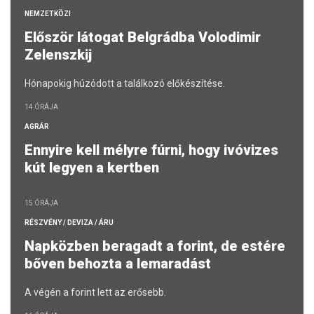
NEMZETKÖZI
Először látogat Belgrádba Volodimir
Zelenszkij
Hónapokig húzódott a találkozó előkészítése.
14 ÓRÁJA
AGRÁR
Ennyire kell mélyre fúrni, hogy ivóvizes
kút legyen a kertben
15 ÓRÁJA
RÉSZVÉNY / DEVIZA / ÁRU
Napközben beragadt a forint, de estére
bőven behozta a lemaradást
A végén a forint lett az erősebb.
16 ÓRÁJA