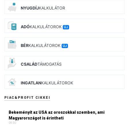
NYUGDÍJ
KALKULÁTOR
ADÓ
KALKULÁTOROK
ÚJ
BÉR
KALKULÁTOROK
ÚJ
CSALÁD
TÁMOGATÁS
INGATLAN
KALKULÁTOROK
PIAC&PROFIT CIKKEI
Bekeményít az USA az oroszokkal szemben, ami
Magyarországot is érintheti
09:30