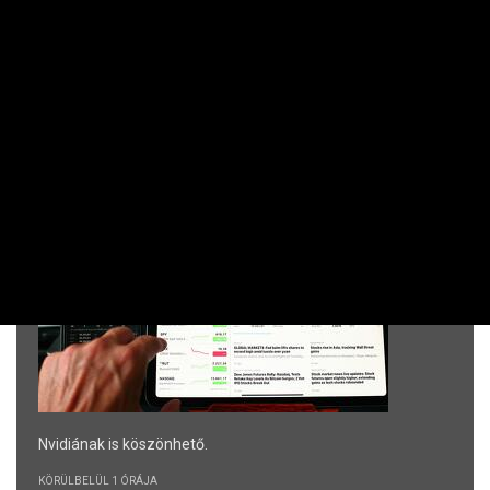
Friss
RÉSZVÉNY / DEVIZA / ÁRU
Kitartott a techrészvények jó formája
New Yorkban
Ez az
Nvidiának is köszönhető.
KÖRÜLBELÜL 1 ÓRÁJA