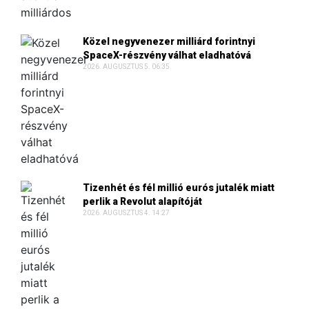
Közel negyvenezer milliárd forintnyi
SpaceX-részvény válhat eladhatóvá
2026. AUGUSZTUS 5. 06:35
Tizenhét és fél millió eurós jutalék miatt
perlik a Revolut alapítóját
2026. AUGUSZTUS 4. 14:27