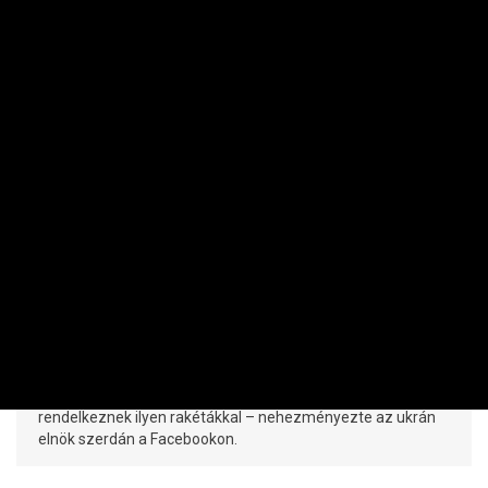
NEMZETKÖZI
Odaszúrt Zelenszkij a
szövetségeseknek: visszaestek a
támogatások
PRIVÁTBANKÁR.HU | 2026. AUGUSZTUS 5. 17:12
Harmadannyi légvédelmi rakétát kapott Ukrajna 2026-ban
az előző évihez képest, noha a partnerországok
rendelkeznek ilyen rakétákkal – nehezményezte az ukrán
elnök szerdán a Facebookon.