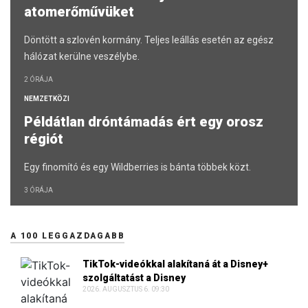
atomerőművüket
Döntött a szlovén kormány. Teljes leállás esetén az egész
hálózat kerülne veszélybe.
2 ÓRÁJA
NEMZETKÖZI
Példátlan dróntámadás ért egy orosz
régiót
Egy finomító és egy Wildberries is bánta többek közt.
3 ÓRÁJA
A 100 LEGGAZDAGABB
TikTok-videókkal alakítaná át a Disney+
szolgáltatást a Disney
2026. AUGUSZTUS 6. 09:30