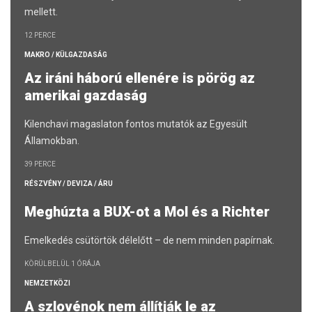
mellett.
12 PERCE
MAKRO / KÜLGAZDASÁG
Az iráni háború ellenére is pörög az
amerikai gazdaság
Kilenchavi magaslaton fontos mutatók az Egyesült
Államokban.
39 PERCE
RÉSZVÉNY / DEVIZA / ÁRU
Meghúzta a BUX-ot a Mol és a Richter
Emelkedés csütörtök délelőtt – de nem minden papírnak.
KÖRÜLBELÜL 1 ÓRÁJA
NEMZETKÖZI
A szlovénok nem állítják le az