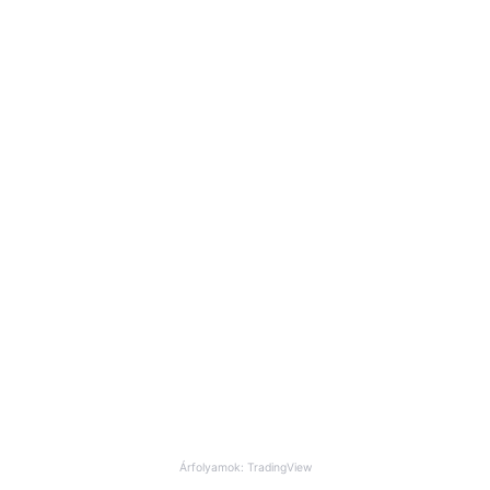
Árfolyamok: TradingView