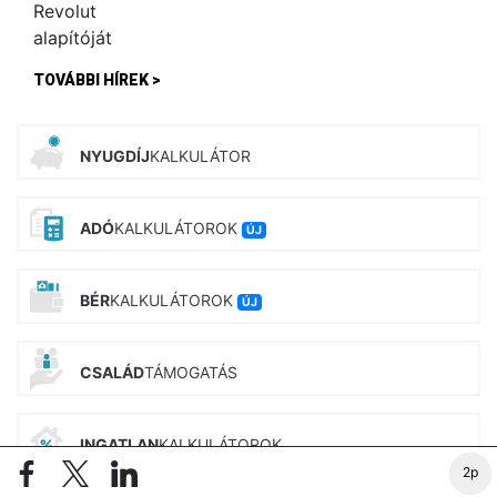
TOVÁBBI HÍREK >
NYUGDÍJ
KALKULÁTOR
ADÓ
KALKULÁTOROK
ÚJ
BÉR
KALKULÁTOROK
ÚJ
CSALÁD
TÁMOGATÁS
INGATLAN
KALKULÁTOROK
2p