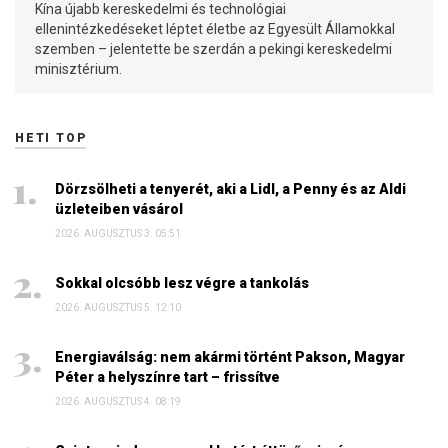
Kína újabb kereskedelmi és technológiai
ellenintézkedéseket léptet életbe az Egyesült Államokkal
szemben – jelentette be szerdán a pekingi kereskedelmi
minisztérium.
HETI TOP
Dörzsölheti a tenyerét, aki a Lidl, a Penny és az Aldi
üzleteiben vásárol
2026. AUGUSZTUS 3. 05:51
Sokkal olcsóbb lesz végre a tankolás
2026. AUGUSZTUS 5. 12:10
Energiaválság: nem akármi történt Pakson, Magyar
Péter a helyszínre tart – frissítve
2026. AUGUSZTUS 4. 08:19