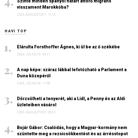
Szinte minden spanyol határt áttörő migráns
visszament Marokkóba?
2026. AUGUSZTUS 1. 11:15
HAVI TOP
Elárulta Forsthoffer Ágnes, ki ül be az ő székébe
2026. JÚLIUS 19. 09:11
A nap képe: száraz lábbal lefotózható a Parlament a
Duna közepéről
2026. JÚLIUS 18. 11:38
Dörzsölheti a tenyerét, aki a Lidl, a Penny és az Aldi
üzleteiben vásárol
2026. AUGUSZTUS 3. 05:51
Bojár Gábor: Csalódás, hogy a Magyar-kormány nem
szüntette meg a rezsicsökkentést és az árrésstopot