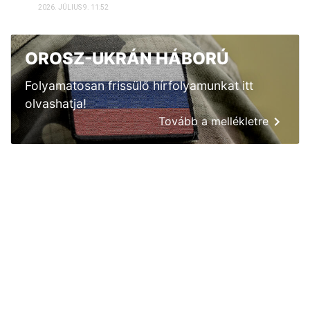
2026. JÚLIUS 9. 11:52
OROSZ-UKRÁN HÁBORÚ
Folyamatosan frissülő hírfolyamunkat itt
olvashatja!
Tovább a mellékletre