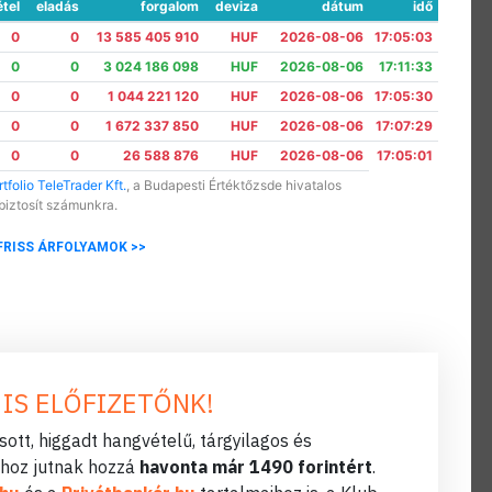
étel
eladás
forgalom
deviza
dátum
idő
0
0
13 585 405 910
HUF
2026-08-06
17:05:03
0
0
3 024 186 098
HUF
2026-08-06
17:11:33
0
0
1 044 221 120
HUF
2026-08-06
17:05:30
0
0
1 672 337 850
HUF
2026-08-06
17:07:29
0
0
26 588 876
HUF
2026-08-06
17:05:01
tfolio TeleTrader Kft.
, a Budapesti Értéktőzsde hivatalos
biztosít számunkra.
FRISS ÁRFOLYAMOK >>
 IS ELŐFIZETŐNK!
ott, higgadt hangvételű, tárgyilagos és
hoz jutnak hozzá
havonta már 1490 forintért
.