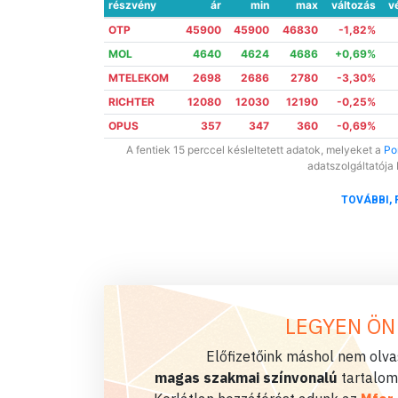
részvény
ár
min
max
változás
v
OTP
45900
45900
46830
-1,82%
MOL
4640
4624
4686
+0,69%
MTELEKOM
2698
2686
2780
-3,30%
RICHTER
12080
12030
12190
-0,25%
OPUS
357
347
360
-0,69%
A fentiek 15 perccel késleltetett adatok, melyeket a
Por
adatszolgáltatója 
TOVÁBBI, 
LEGYEN ÖN
Előfizetőink máshol nem olvas
magas szakmai színvonalú
tartalom