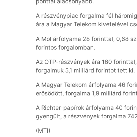
ponttal alacsonyabb.
A részvénypiac forgalma fél háromig 
ára a Magyar Telekom kivételével cs
A Mol árfolyama 28 forinttal, 0,68 sz
forintos forgalomban.
Az OTP-részvények ára 160 forinttal, 
forgalmuk 5,1 milliárd forintot tett ki.
A Magyar Telekom árfolyama 46 forint
erősödött, forgalma 1,9 milliárd forint
A Richter-papírok árfolyama 40 forint
gyengült, a részvények forgalma 742,7 
(MTI)