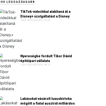
100 LEGGAZDAGABB
TikTok-videókkal alakítaná át a
Disney+ szolgáltatást a Disney
2026. AUGUSZTUS 6. 09:30
Nyereségbe fordult Tibor Dávid
építőipari vállalata
2026. AUGUSZTUS 6. 08:19
Lakásokat vásárolt luxusbirtoka
mögött a fiatal ausztrál milliárdos