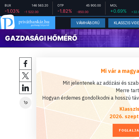
BUX
146 563.20
OTP
45 900.00
MOL
-1.03%
-1.82%
+0.69%
-1 522.00
-850.00
+32.
VÁMHÁBORÚ
KLASSZIS VID
GAZDASÁGI HŐMÉRŐ
Mi vár a magya
Mit jelentenek az adózási és sza
Merre tar
Hogyan érdemes gondolkodni a hosszú távú
1p
Klasszi
2026. szept
FOGLALJA