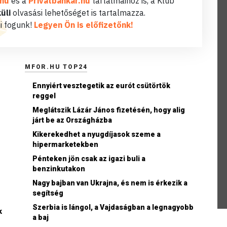
.hu
és a
Privátbankár.hu
tartalmaihoz is, a Klub
üli
olvasási lehetőséget is tartalmazza.
i fogunk!
Legyen Ön is előfizetőnk!
MFOR.HU TOP24
Ennyiért vesztegetik az eurót csütörtök
reggel
Meglátszik Lázár János fizetésén, hogy alig
járt be az Országházba
Kikerekedhet a nyugdíjasok szeme a
hipermarketekben
Pénteken jön csak az igazi buli a
benzinkutakon
Nagy bajban van Ukrajna, és nem is érkezik a
segítség
Szerbia is lángol, a Vajdaságban a legnagyobb
k
a baj