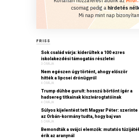
Korlátlan hozzáférést adunk az
Mfor
csomag pedig a
hirdetés nélk
Mi nap mint nap bizonyítan
FRISS
Sok család várja: kiderültek a 100 ezres
iskolakezdési támogatás részletei
3 ÓRÁJA
Nem egészen úgy történt, ahogy először
hitték a lipcsei drónügyről
4 ÓRÁJA
Trump dühbe gurult: hosszú börtönt ígér a
hadsereg titkainak kiszivárogtatóinak
4 ÓRÁJA
Súlyos kijelentést tett Magyar Péter: szerinte
az Orbán-kormány tudta, hogy baj van
5 ÓRÁJA
Bemondták a svájci elemzők: mutatós tűzijáté
érik az aranynál