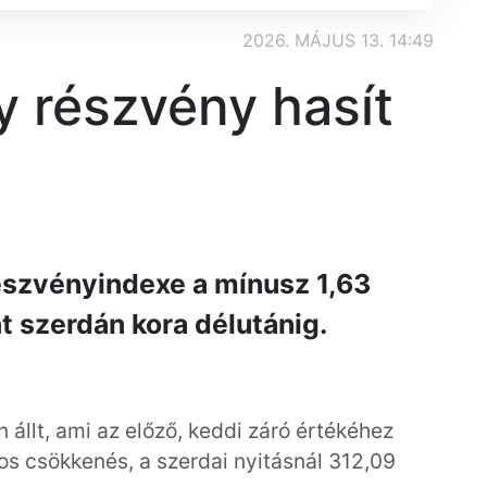
2026. MÁJUS 13. 14:49
y részvény hasít
észvényindexe a mínusz 1,63
t szerdán kora délutánig.
 állt, ami az előző, keddi záró értékéhez
os csökkenés, a szerdai nyitásnál 312,09