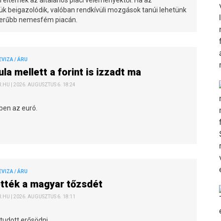
ük beigazolódik, valóban rendkívüli mozgások tanúi lehetünk
zerűbb nemesfém piacán.
EVIZA / ÁRU
ula mellett a forint is izzadt ma
HU | 2026. AUGUSZTUS 6. 18:24
ben az euró.
EVIZA / ÁRU
tték a magyar tőzsdét
HU | 2026. AUGUSZTUS 6. 18:11
tudott erősödni.