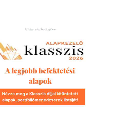
Árfolyamok: TradingView
A legjobb befektetési
alapok
Nézze meg a Klasszis díjjal kitüntetett
alapok, portfóliómenedzserek listáját!