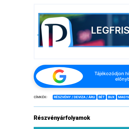
Tájékozódjon hi
előnyb
CÍMKÉK:
RÉSZVÉNY / DEVIZA / ÁRU
BÉT
BUX
MAGY
Részvényárfolyamok