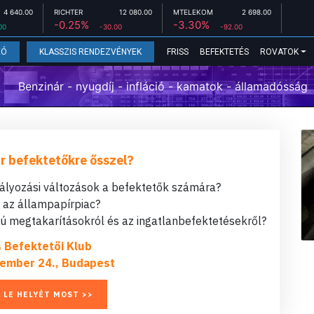
4 640.00
RICHTER
12 080.00
MTELEKOM
2 698.00
-0.25%
-3.30%
00
-30.00
-92.00
FRISS
BEFEKTETÉS
ROVATOK
EÓ
KLASSZIS RENDEZVÉNYEK
Benzinár - nyugdíj - infláció - kamatok - államadósság
r befektetőkre ősszel?
bályozási változások a befektetők számára?
t az állampapírpiac?
 megtakarításokról és az ingatlanbefektetésekről?
s Befektetői Klub
ember 24., Budapest
 LE HELYÉT MOST >>