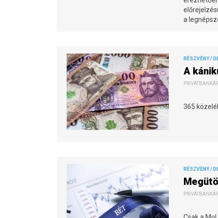
előrejelzés
a legnéps
RÉSZVÉNY / D
A kánik
PRIVÁTBANKÁR.
365 közelé
RÉSZVÉNY / D
Megütö
PRIVÁTBANKÁR.
Csak a Mol 