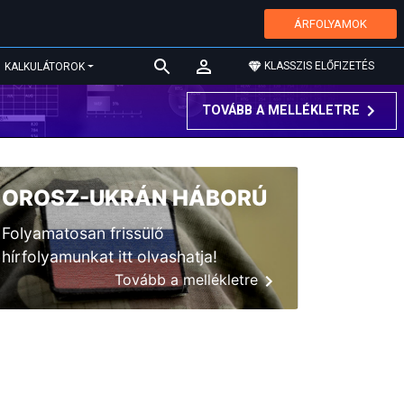
ÁRFOLYAMOK
KLASSZIS ELŐFIZETÉS
KALKULÁTOROK
TOVÁBB A MELLÉKLETRE
OROSZ-UKRÁN HÁBORÚ
Folyamatosan frissülő
hírfolyamunkat itt olvashatja!
Tovább a mellékletre