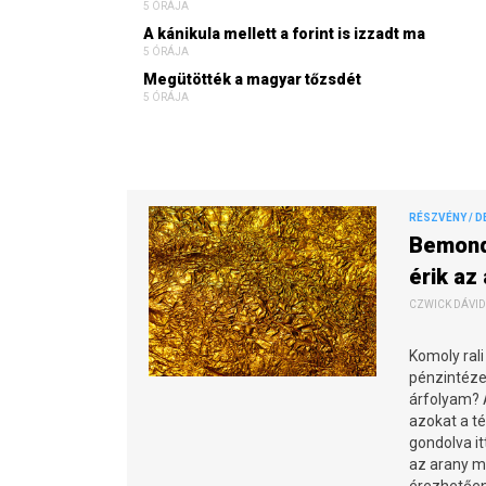
5 ÓRÁJA
A kánikula mellett a forint is izzadt ma
5 ÓRÁJA
Megütötték a magyar tőzsdét
5 ÓRÁJA
RÉSZVÉNY / D
Bemondt
érik az
CZWICK DÁVID 
Komoly rali 
pénzintézet
árfolyam? 
azokat a té
gondolva it
az arany m
érezhetően 