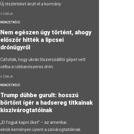
Új részleteket árult el a kormány.
3 ÓRÁJA
NEMZETKÖZI
Nem egészen úgy történt, ahogy
először hitték a lipcsei
drónügyről
Cáfolták, hogy ukrán lőszerszállító gépet vett
célba a robbanószeres drón.
4 ÓRÁJA
NEMZETKÖZI
Trump dühbe gurult: hosszú
börtönt ígér a hadsereg titkainak
kiszivárogtatóinak
„El fogjuk kapni őket” – az amerikai
elnök keményen üzent a szivárogtatóknak.