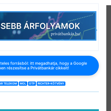
teles forrásból: itt megadhatja, hogy a Google
en részesítse a Privátbankár cikkeit!
AR TELEKOM
MOL
OTP
RICHTER-KÖTVÉNY