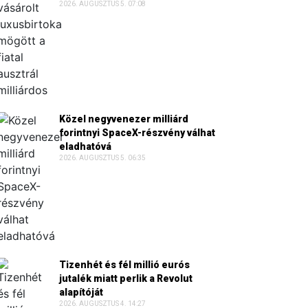
2026. AUGUSZTUS 5. 07:08
Közel negyvenezer milliárd
forintnyi SpaceX-részvény válhat
eladhatóvá
2026. AUGUSZTUS 5. 06:35
Tizenhét és fél millió eurós
jutalék miatt perlik a Revolut
alapítóját
2026. AUGUSZTUS 4. 14:27