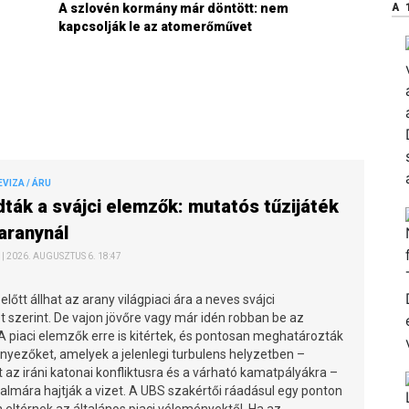
A szlovén kormány már döntött: nem
A 
kapcsolják le az atomerőművet
EVIZA / ÁRU
ák a svájci elemzők: mutatós tűzijáték
 aranynál
| 2026. AUGUSZTUS 6. 18:47
előtt állhat az arany világpiaci ára a neves svájci
 szerint. De vajon jövőre vagy már idén robban be az
A piaci elemzők erre is kitértek, és pontosan meghatározták
nyezőket, amelyek a jelenlegi turbulens helyzetben –
t az iráni katonai konfliktusra és a várható kamatpályákra –
almára hajtják a vizet. A UBS szakértői ráadásul egy ponton
eltérnek az általános piaci véleményektől. Ha az