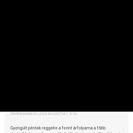
RÉSZVÉNY / DEVIZA / ÁRU
Váratlanul nagyot gyengült a forint
PRIVÁTBANKÁR.HU | 2026. AUGUSZTUS 7. 07:35
Gyengült péntek reggelre a forint árfolyama a főbb