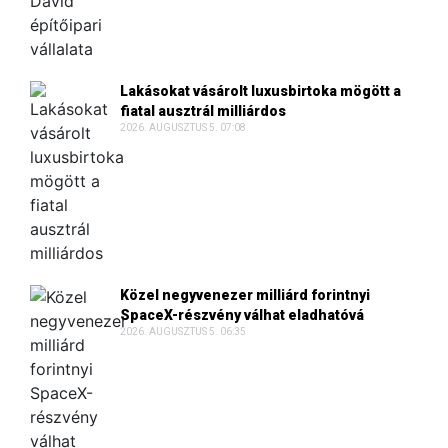
Lakásokat vásárolt luxusbirtoka mögött a
fiatal ausztrál milliárdos
2026. AUGUSZTUS 5. 07:08
Közel negyvenezer milliárd forintnyi
SpaceX-részvény válhat eladhatóvá
2026. AUGUSZTUS 5. 06:35