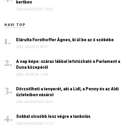
kertben
2026. AUGUSZTUS 7. 19:07
HAVI TOP
Elárulta Forsthoffer Ágnes, ki ül be az ő székébe
2026. JÚLIUS 19. 09:11
A nap képe: száraz lábbal lefotózható a Parlament a
Duna közepéről
2026. JÚLIUS 18. 11:38
Dörzsölheti a tenyerét, aki a Lidl, a Penny és az Aldi
üzleteiben vásárol
2026. AUGUSZTUS 3. 05:51
Sokkal olcsóbb lesz végre a tankolás
2026. AUGUSZTUS 5. 12:10