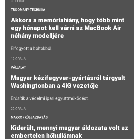
39 PERCE
TUDOMÁNY-TECHNIKA
Akkora a memóriahiány, hogy több mint
egy hónapot kell várni az MacBook Air
néhány modelljére
Elfogyott a boltokból.
17 ÓRÁJA
VÁLLALAT
Magyar kézifegyver-gyártásról tárgyalt
Washingtonban a 4iG vezetője
Erősítik a védelmi ipari együttműködést.
22 ÓRÁJA
MAKRO / KÜLGAZDASÁG
Kiderült, mennyi magyar áldozata volt az
embertelen hőhullámnak