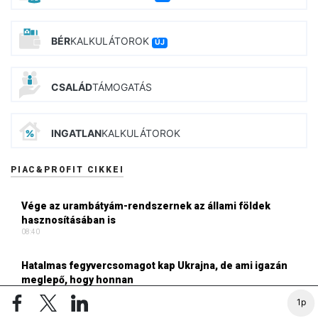
BÉR
KALKULÁTOROK
ÚJ
CSALÁD
TÁMOGATÁS
INGATLAN
KALKULÁTOROK
PIAC&PROFIT CIKKEI
Vége az urambátyám-rendszernek az állami földek
hasznosításában is
08:40
Hatalmas fegyvercsomagot kap Ukrajna, de ami igazán
meglepő, hogy honnan
07:18
1p