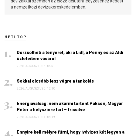
devizákkal szemben az előző délutáni jegyzéséhez képest
a nemzetközi devizakereskedelemben.
HETI TOP
Dörzsölheti a tenyerét, aki a Lidl, a Penny és az Aldi
üzleteiben vásárol
2026. AUGUSZTUS 3. 05:51
Sokkal olcsóbb lesz végre a tankolás
2026. AUGUSZTUS 5. 12:10
Energiaválság: nem akármi történt Pakson, Magyar
Péter a helyszínre tart – frissítve
2026. AUGUSZTUS 4. 08:19
Ennyire kell mélyre fúrni, hogy ivóvizes kút legyen a