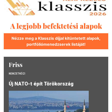
A legjobb befektetési alapok
Nézze meg a Klasszis díjjal kitüntetett alapok,
portfóliómenedzserek listáját!
Friss
NEMZETKÖZI
Új NATO-t épít Törökország