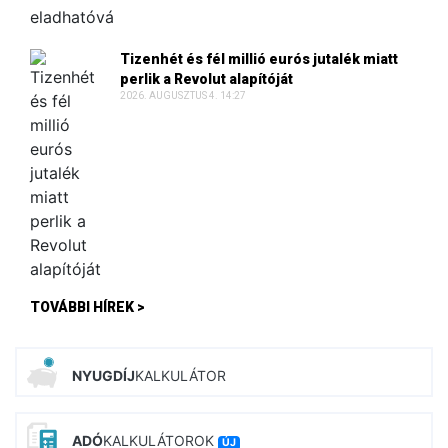
Tizenhét és fél millió eurós jutalék miatt
perlik a Revolut alapítóját
2026. AUGUSZTUS 4. 14:27
TOVÁBBI HÍREK >
NYUGDÍJ
KALKULÁTOR
ADÓ
KALKULÁTOROK
ÚJ