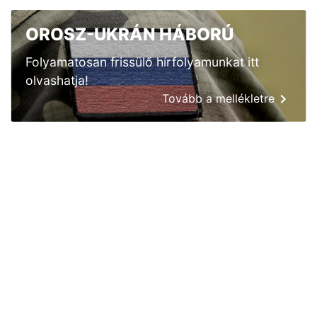
OROSZ-UKRÁN HÁBORÚ
Folyamatosan frissülő hírfolyamunkat itt
olvashatja!
Tovább a mellékletre