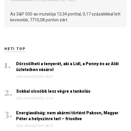
PRIVÁTBANKÁR.HU | 2026. AUGUSZTUS 7. 06:29
Az S&P 500-as mutatója 13,34 ponttal, 0,17 százalékkal lett
kevesebb, 7710,08 ponton zárt.
HETI TOP
Dörzsölheti a tenyerét, aki a Lidl, a Penny és az Aldi
üzleteiben vásárol
2026. AUGUSZTUS 3. 05:51
Sokkal olcsóbb lesz végre a tankolás
2026. AUGUSZTUS 5. 12:10
Energiaválság: nem akármi történt Pakson, Magyar
Péter a helyszínre tart – frissítve
2026. AUGUSZTUS 4. 08:19