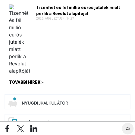
Tizenhét és fél millió eurós jutalék miatt
perlik a Revolut alapítóját
2026. AUGUSZTUS 4. 14:27
TOVÁBBI HÍREK >
NYUGDÍJ
KALKULÁTOR
ADÓ
KALKULÁTOROK
ÚJ
2p