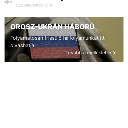
2026. AUGUSZTUS 5. 12:10
OROSZ-UKRÁN HÁBORÚ
Folyamatosan frissülő hírfolyamunkat itt
olvashatja!
Tovább a mellékletre