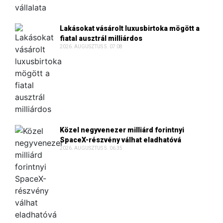
Lakásokat vásárolt luxusbirtoka mögött a
fiatal ausztrál milliárdos
2026. AUGUSZTUS 5. 07:08
Közel negyvenezer milliárd forintnyi
SpaceX-részvény válhat eladhatóvá
2026. AUGUSZTUS 5. 06:35