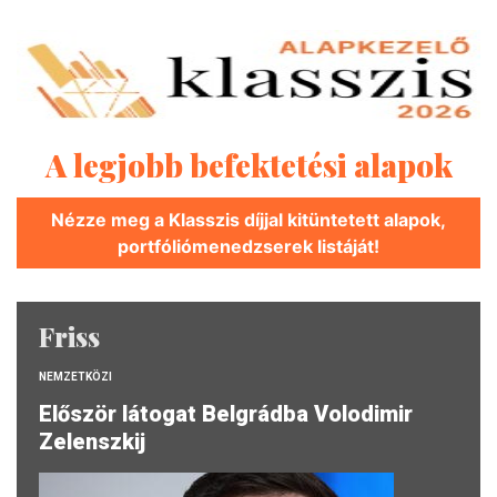
A legjobb befektetési alapok
Nézze meg a Klasszis díjjal kitüntetett alapok,
portfóliómenedzserek listáját!
Friss
NEMZETKÖZI
Először látogat Belgrádba Volodimir
Zelenszkij