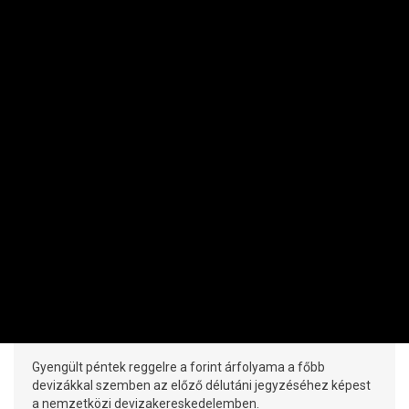
RÉSZVÉNY / DEVIZA / ÁRU
Váratlanul nagyot gyengült a forint
PRIVÁTBANKÁR.HU | 2026. AUGUSZTUS 7. 07:35
Gyengült péntek reggelre a forint árfolyama a főbb
devizákkal szemben az előző délutáni jegyzéséhez képest
a nemzetközi devizakereskedelemben.