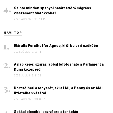
Szinte minden spanyol határt áttörő migráns
visszament Marokkóba?
2026. AUGUSZTUS 1. 11:15
HAVI TOP
Elárulta Forsthoffer Ágnes, ki ül be az ő székébe
2026. JÚLIUS 19. 09:11
A nap képe: száraz lábbal lefotózható a Parlament a
Duna közepéről
2026. JÚLIUS 18. 11:38
Dörzsölheti a tenyerét, aki a Lidl, a Penny és az Aldi
üzleteiben vásárol
2026. AUGUSZTUS 3. 05:51
Sokkal olcsóbb lesz végre a tankolás