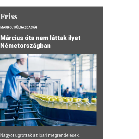
Friss
MAKRO / KÜLGAZDASÁG
Március óta nem láttak ilyet
Németországban
Nagyot ugrottak az ipari megrendelések.