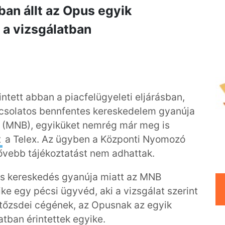
ban állt az Opus egyik
 a vizsgálatban
ntett abban a piacfelügyeleti eljárásban,
csolatos bennfentes kereskedelem gyanúja
k (MNB), egyiküket nemrég már meg is
t
a Telex. Az ügyben a Központi Nyomozó
 bővebb tájékoztatást nem adhattak.
tes kereskedés gyanúja miatt az MNB
ke egy pécsi ügyvéd, aki a vizsgálat szerint
 tőzsdei cégének, az Opusnak az egyik
latban érintettek egyike.