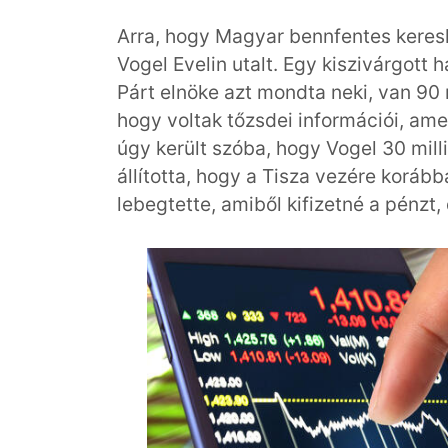
Arra, hogy Magyar bennfentes kereske
Vogel Evelin utalt. Egy kiszivárgott h
Párt elnöke azt mondta neki, van 90 m
hogy voltak tőzsdei információi, ame
úgy került szóba, hogy Vogel 30 milli
állította, hogy a Tisza vezére korá
lebegtette, amiből kifizetné a pénzt