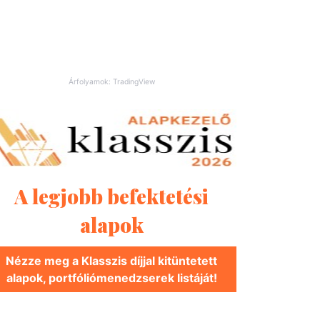
Árfolyamok: TradingView
A legjobb befektetési
alapok
Nézze meg a Klasszis díjjal kitüntetett
alapok, portfóliómenedzserek listáját!