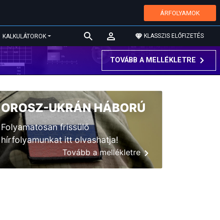
ÁRFOLYAMOK
KLASSZIS ELŐFIZETÉS
KALKULÁTOROK
TOVÁBB A MELLÉKLETRE
OROSZ-UKRÁN HÁBORÚ
Folyamatosan frissülő
hírfolyamunkat itt olvashatja!
Tovább a mellékletre