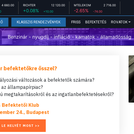
4 660.00
RICHTER
12 120.00
MTELEKOM
2 716.00
+0.08%
-2.65%
0
+10.00
-74.00
FRISS
BEFEKTETÉS
ROVATOK
EÓ
KLASSZIS RENDEZVÉNYEK
Benzinár - nyugdíj - infláció - kamatok - államadósság
r befektetőkre ősszel?
bályozási változások a befektetők számára?
t az állampapírpiac?
 megtakarításokról és az ingatlanbefektetésekről?
s Befektetői Klub
ember 24., Budapest
 LE HELYÉT MOST >>