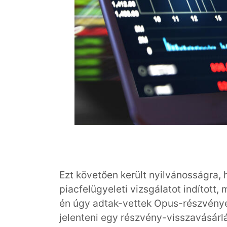
Ezt követően került nyilvánosságra
piacfelügyeleti vizsgálatot indított,
én úgy adtak-vettek Opus-részvénye
jelenteni egy részvény-visszavásárlá