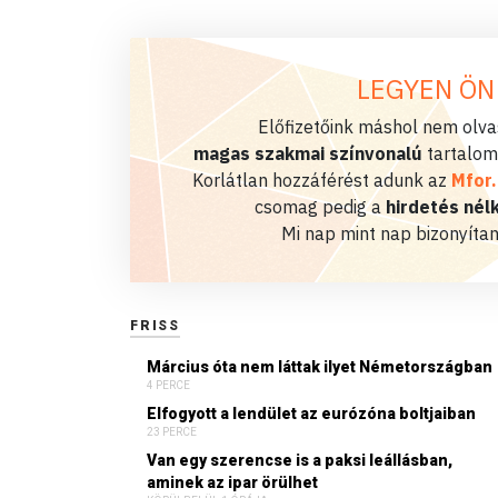
LEGYEN ÖN
Előfizetőink máshol nem olvas
magas szakmai színvonalú
tartalom
Korlátlan hozzáférést adunk az
Mfor
csomag pedig a
hirdetés nélk
Mi nap mint nap bizonyítan
FRISS
Március óta nem láttak ilyet Németországban
4 PERCE
Elfogyott a lendület az eurózóna boltjaiban
23 PERCE
Van egy szerencse is a paksi leállásban,
aminek az ipar örülhet