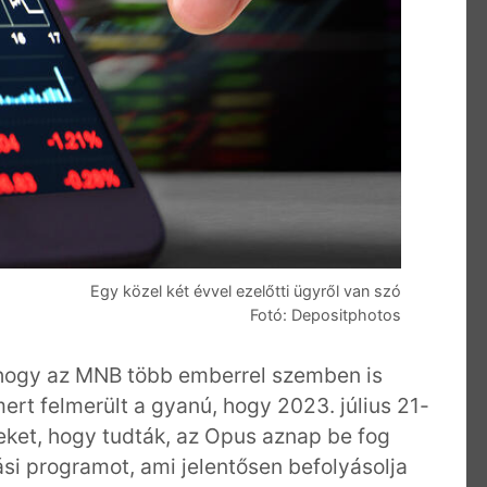
Egy közel két évvel ezelőtti ügyről van szó
Fotó: Depositphotos
, hogy az MNB több emberrel szemben is
 mert felmerült a gyanú, hogy 2023. július 21-
ket, hogy tudták, az Opus aznap be fog
si programot, ami jelentősen befolyásolja