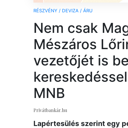
RÉSZVÉNY / DEVIZA / ÁRU
Nem csak Magy
Mészáros Lőri
vezetőjét is b
kereskedéssel
MNB
Privátbankár.hu
Lapértesülés szerint egy p