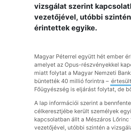
vizsgálat szerint kapcsolat
vezetőjével, utóbbi szintén
érintettek egyike.
Magyar Péterrel együtt hét ember éri
amelyet az Opus-részvényekkel kap
miatt folytat a Magyar Nemzeti Ban
büntették 40 millió forintra –
értesül
Főügyészség is eljárást folytat, de
A lap információi szerint a bennfen
célkeresztjébe került személyek egyi
kapcsolatban állt a Mészáros Lőrinc
vezetőjével, utóbbi szintén a vizsgá