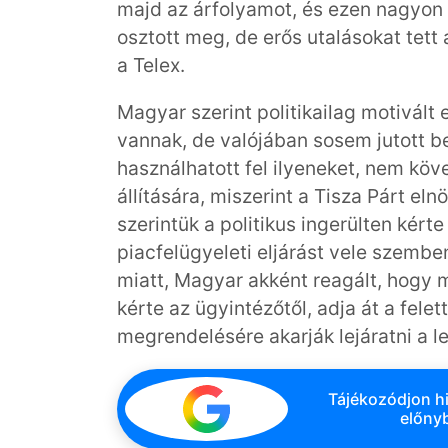
majd az árfolyamot, és ezen nagyon
osztott meg, de erős utalásokat tett 
a Telex.
Magyar szerint politikailag motivált e
vannak, de valójában sosem jutott b
használhatott fel ilyeneket, nem kö
állítására, miszerint a Tisza Párt eln
szerintük a politikus ingerülten ké
piacfelügyeleti eljárást vele szemb
miatt, Magyar akként reagált, hogy 
kérte az ügyintézőtől, adja át a fele
megrendelésére akarják lejáratni a l
Tájékozódjon hi
előnyb