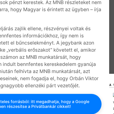
 sok pénzt kerestek. Az MNB részleteket nem
arra, hogy Magyar is érintett az ügyben – írja
ljárás zajlik ellene, részvényei voltak és
ennfentes információkhoz, így nem is
vetett el bűncselekményt. A jegybank azon
öke „verbális erőszakot” követett el, amikor
rte számon az MNB munkatársát, hogy
en indult bennfentes kereskedelem gyanúja
miután felhívta az MNB munkatársát, azt
tteseinek, nem fogadja el, hogy Orbán Viktor
egnagyobb ellenzéki párt vezetőjét.
A 
teles forrásból: itt megadhatja, hogy a Google
en részesítse a Privátbankár cikkeit!