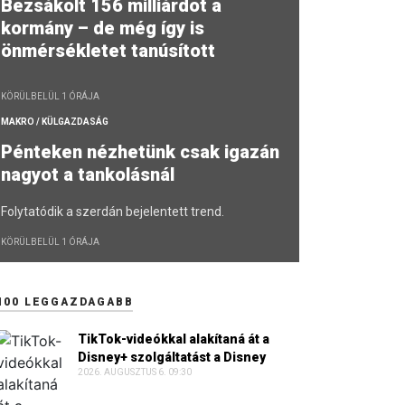
Bezsákolt 156 milliárdot a
kormány – de még így is
önmérsékletet tanúsított
KÖRÜLBELÜL 1 ÓRÁJA
MAKRO / KÜLGAZDASÁG
Pénteken nézhetünk csak igazán
nagyot a tankolásnál
Folytatódik a szerdán bejelentett trend.
KÖRÜLBELÜL 1 ÓRÁJA
100 LEGGAZDAGABB
TikTok-videókkal alakítaná át a
Disney+ szolgáltatást a Disney
2026. AUGUSZTUS 6. 09:30