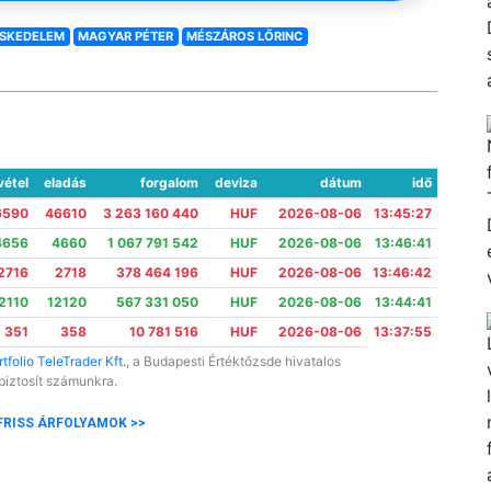
ESKEDELEM
MAGYAR PÉTER
MÉSZÁROS LŐRINC
vétel
eladás
forgalom
deviza
dátum
idő
6590
46610
3 263 160 440
HUF
2026-08-06
13:45:27
4656
4660
1 067 791 542
HUF
2026-08-06
13:46:41
2716
2718
378 464 196
HUF
2026-08-06
13:46:42
2110
12120
567 331 050
HUF
2026-08-06
13:44:41
351
358
10 781 516
HUF
2026-08-06
13:37:55
tfolio TeleTrader Kft.
, a Budapesti Értéktőzsde hivatalos
biztosít számunkra.
FRISS ÁRFOLYAMOK >>