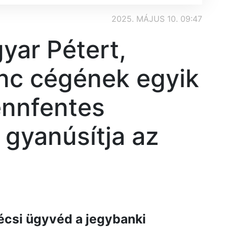
2025. MÁJUS 10. 09:47
ar Pétert,
nc cégének egyik
ennfentes
 gyanúsítja az
écsi ügyvéd a jegybanki