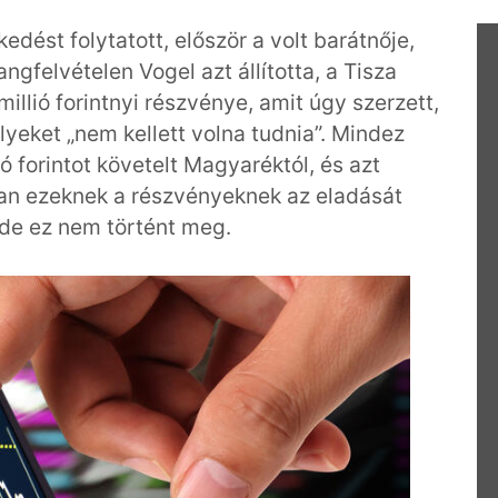
dést folytatott, először a volt barátnője,
angfelvételen Vogel azt állította, a Tisza
illió forintnyi részvénye, amit úgy szerzett,
lyeket „nem kellett volna tudnia”. Mindez
ó forintot követelt Magyaréktól, és azt
bban ezeknek a részvényeknek az eladását
, de ez nem történt meg.