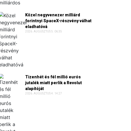
Közel negyvenezer milliárd
forintnyi SpaceX-részvény válhat
eladhatóvá
2026. AUGUSZTUS 5. 06:35
Tizenhét és fél millió eurós
jutalék miatt perlik a Revolut
alapítóját
2026. AUGUSZTUS 4. 14:27