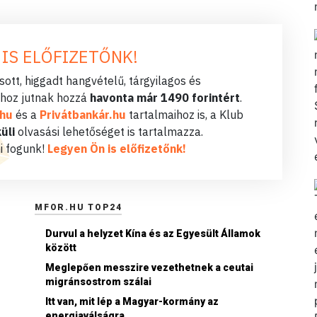
 IS ELŐFIZETŐNK!
ott, higgadt hangvételű, tárgyilagos és
hoz jutnak hozzá
havonta már 1490 forintért
.
.hu
és a
Privátbankár.hu
tartalmaihoz is, a Klub
üli
olvasási lehetőséget is tartalmazza.
i fogunk!
Legyen Ön is előfizetőnk!
MFOR.HU TOP24
Durvul a helyzet Kína és az Egyesült Államok
között
Meglepően messzire vezethetnek a ceutai
migránsostrom szálai
Itt van, mit lép a Magyar-kormány az
energiaválságra