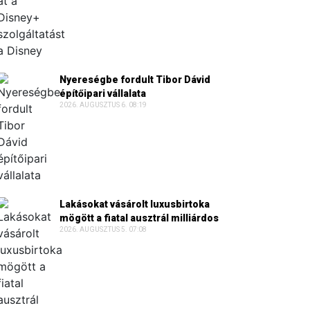
Nyereségbe fordult Tibor Dávid
építőipari vállalata
2026. AUGUSZTUS 6. 08:19
Lakásokat vásárolt luxusbirtoka
mögött a fiatal ausztrál milliárdos
2026. AUGUSZTUS 5. 07:08