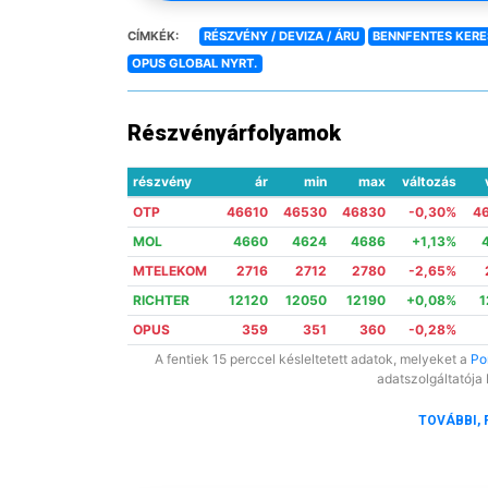
CÍMKÉK:
RÉSZVÉNY / DEVIZA / ÁRU
BENNFENTES KER
OPUS GLOBAL NYRT.
Részvényárfolyamok
részvény
ár
min
max
változás
OTP
46610
46530
46830
-0,30%
4
MOL
4660
4624
4686
+1,13%
MTELEKOM
2716
2712
2780
-2,65%
RICHTER
12120
12050
12190
+0,08%
1
OPUS
359
351
360
-0,28%
A fentiek 15 perccel késleltetett adatok, melyeket a
Por
adatszolgáltatója 
TOVÁBBI, 