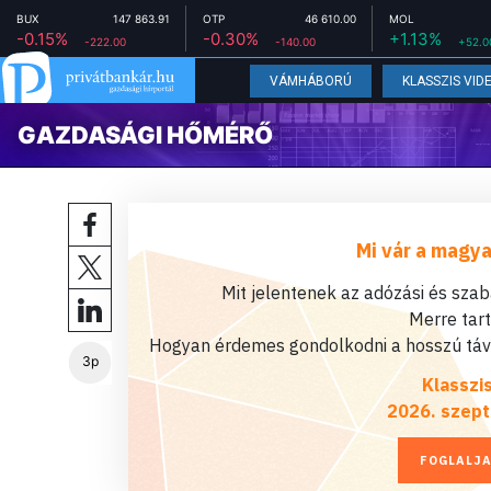
BUX
147 863.91
OTP
46 610.00
MOL
-0.15%
-0.30%
+1.13%
-222.00
-140.00
+52.0
VÁMHÁBORÚ
KLASSZIS VID
GAZDASÁGI HŐMÉRŐ
Mi vár a magya
Mit jelentenek az adózási és sza
Merre tar
Hogyan érdemes gondolkodni a hosszú távú
3p
Klasszi
2026. szept
FOGLALJA