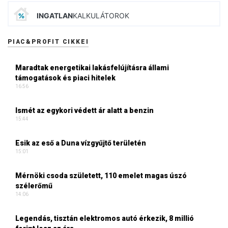
INGATLAN
KALKULÁTOROK
PIAC&PROFIT CIKKEI
Maradtak energetikai lakásfelújításra állami
támogatások és piaci hitelek
16:56
Ismét az egykori védett ár alatt a benzin
15:44
Esik az eső a Duna vízgyűjtő területén
15:01
Mérnöki csoda született, 110 emelet magas úszó
szélerőmű
14:06
Legendás, tisztán elektromos autó érkezik, 8 millió