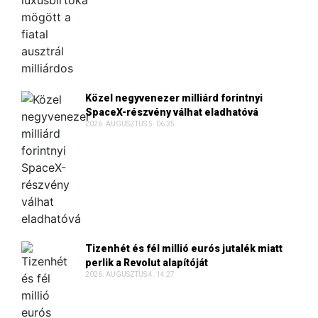
Közel negyvenezer milliárd forintnyi
SpaceX-részvény válhat eladhatóvá
2026. AUGUSZTUS 5. 06:35
Tizenhét és fél millió eurós jutalék miatt
perlik a Revolut alapítóját
2026. AUGUSZTUS 4. 14:27