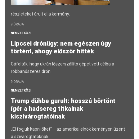
részleteket árult el a kormány.
9 ÓRÁJA
NEMZETKÖZI
Lipcsei drónügy: nem egészen úgy
történt, ahogy először hitték
Cáfolták, hogy ukrán lőszerszállító gépet vett célba a
robbanószeres drón.
9 ÓRÁJA
NEMZETKÖZI
Trump dühbe gurult: hosszú börtönt
ígér a hadsereg titkainak
kiszivárogtatóinak
„El fogjuk kapni őket” – az amerikai elnök keményen üzent
a szivárogtatóknak.