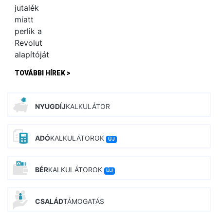
TOVÁBBI HÍREK >
NYUGDÍJ
KALKULÁTOR
ADÓ
KALKULÁTOROK
ÚJ
BÉR
KALKULÁTOROK
ÚJ
CSALÁD
TÁMOGATÁS