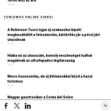
forint lesz az ára
13:06
TURIZMUS ONLINE CIKKEI
A Robinson Tours ügye új szakaszba lépett:
megkezdődött a felszámolás, kártérítés jár a pórul járt
utazóknak
21:41
Hiába nő az utasszám, komoly veszteséget tudhat
magáénak az ultrafapados légitársaság
16:42
Nincs összeomlás, de új kihívásokkal küzd a hazai
turizmus
14:57
Magyar gasztrosiker a Costa del Solon
14:40
1p