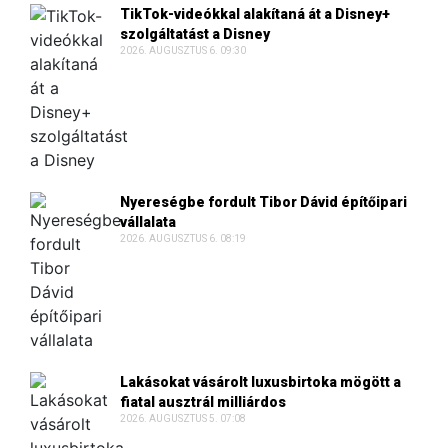
TikTok-videókkal alakítaná át a Disney+
szolgáltatást a Disney
2026. AUGUSZTUS 6. 09:30
Nyereségbe fordult Tibor Dávid építőipari
vállalata
2026. AUGUSZTUS 6. 08:19
Lakásokat vásárolt luxusbirtoka mögött a
fiatal ausztrál milliárdos
2026. AUGUSZTUS 5. 07:08