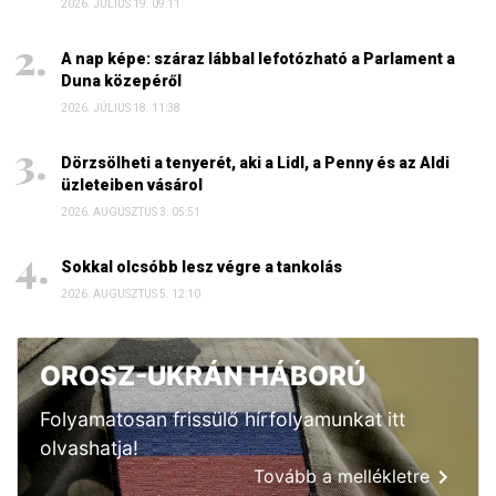
2026. JÚLIUS 19. 09:11
A nap képe: száraz lábbal lefotózható a Parlament a
Duna közepéről
2026. JÚLIUS 18. 11:38
Dörzsölheti a tenyerét, aki a Lidl, a Penny és az Aldi
üzleteiben vásárol
2026. AUGUSZTUS 3. 05:51
Sokkal olcsóbb lesz végre a tankolás
2026. AUGUSZTUS 5. 12:10
OROSZ-UKRÁN HÁBORÚ
Folyamatosan frissülő hírfolyamunkat itt
olvashatja!
Tovább a mellékletre