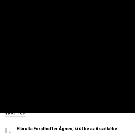
Dörzsölheti a tenyerét, aki a Lidl, a Penny és az Aldi
üzleteiben vásárol
2026. AUGUSZTUS 3. 05:51
Sokkal olcsóbb lesz végre a tankolás
2026. AUGUSZTUS 5. 12:10
Energiaválság: nem akármi történt Pakson, Magyar
Péter a helyszínre tart – frissítve
2026. AUGUSZTUS 4. 08:19
Szinte minden spanyol határt áttörő migráns
visszament Marokkóba?
2026. AUGUSZTUS 1. 11:15
HAVI TOP
Elárulta Forsthoffer Ágnes, ki ül be az ő székébe