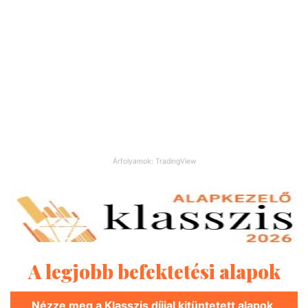
Árfolyamok: TradingView
A legjobb befektetési alapok
Nézze meg a Klasszis díjjal kitüntetett alapok,