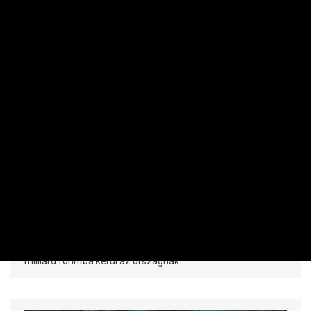
SZEMÉLYES PÉNZÜGYEK
Milliárdok a párnacihában: a bankjegyek
fele már 20 ezres
HERMAN BERNADETT | 2026. JÚLIUS 21. 05:44
Történelmi csúcson jár a hazai készpénzállomány. A
lakosság kedvenc címlete a 20 ezres, minden második
bankjegyen Deák Ferenc portréja szerepel. A
készpénzállomány folyamatos megújítása évente 18-20
milliárd forintba kerül az országnak.