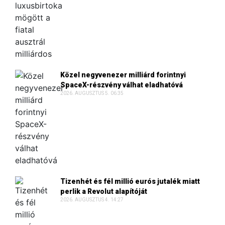
Közel negyvenezer milliárd forintnyi
SpaceX-részvény válhat eladhatóvá
2026. AUGUSZTUS 5. 06:35
Tizenhét és fél millió eurós jutalék miatt
perlik a Revolut alapítóját
2026. AUGUSZTUS 4. 14:27