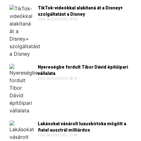
TikTok-videókkal alakítaná át a Disney+
szolgáltatást a Disney
2026. AUGUSZTUS 6. 09:30
Nyereségbe fordult Tibor Dávid építőipari
vállalata
2026. AUGUSZTUS 6. 08:19
Lakásokat vásárolt luxusbirtoka mögött a
fiatal ausztrál milliárdos
2026. AUGUSZTUS 5. 07:08