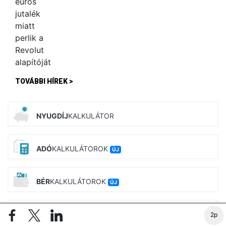
TOVÁBBI HÍREK >
NYUGDÍJ
KALKULÁTOR
ADÓ
KALKULÁTOROK
ÚJ
BÉR
KALKULÁTOROK
ÚJ
CSALÁD
TÁMOGATÁS
2p