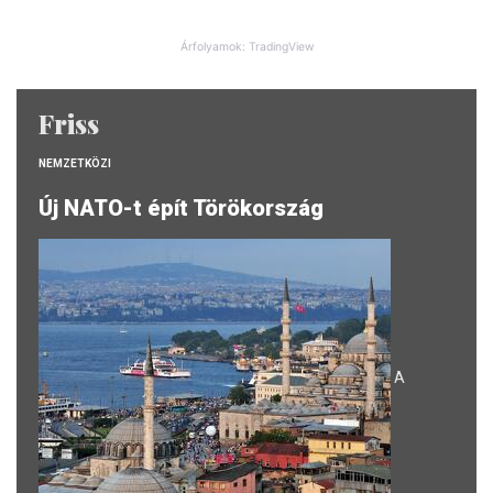
Árfolyamok: TradingView
Friss
NEMZETKÖZI
Új NATO-t épít Törökország
A