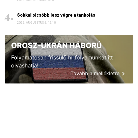
Sokkal olcsóbb lesz végre a tankolás
2026. AUGUSZTUS 5. 12:10
OROSZ-UKRÁN HÁBORÚ
Folyamatosan frissülő hírfolyamunkat itt
olvashatja!
Tovább a mellékletre