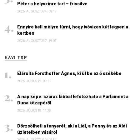
Péter a helyszínre tart – frissítve
2026. AUGUSZTUS 4. 08:19
Ennyire kell mélyre fúrni, hogy ivóvizes kút legyen a
kertben
2026. AUGUSZTUS 7. 19:07
HAVI TOP
Elárulta Forsthoffer Ágnes, ki ül be az ő székébe
2026. JÚLIUS 19. 09:11
A nap képe: száraz lábbal lefotózható a Parlament a
Duna közepéről
2026. JÚLIUS 18. 11:38
Dörzsölheti a tenyerét, aki a Lidl, a Penny és az Aldi
üzleteiben vásárol
2026. AUGUSZTUS 3. 05:51