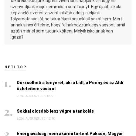
takarékoskodjunk agresszíven idős napjainkra, hogy ne
szenvedjünk majd semmiben sem hiányt. Egy újabb iskola
képviselői szerint viszont inkább addig is éljünk
folyamatosan jól, ne takarékoskodjunk túl sokat sem. Mert
annak sincs értelme, hogy felhalmozzunk egy vagyont, amit
aztán már el sem tudunk költeni. Melyik iskolának van
igaza?
HETI TOP
Dörzsölheti a tenyerét, aki a Lidl, a Penny és az Aldi
üzleteiben vásárol
2026. AUGUSZTUS 3. 05:51
Sokkal olcsóbb lesz végre a tankolás
2026. AUGUSZTUS 5. 12:10
Energiaválság: nem akármi történt Pakson, Magyar