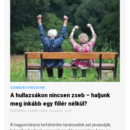
SZEMÉLYES PÉNZÜGYEK
A hullazsákon nincsen zseb – haljunk
meg inkább egy fillér nélkül?
EIDENPENZ JÓZSEF | 2026. JÚLIUS 20. 14:29
A hagyományos befektetési tanácsadók azt javasolják,