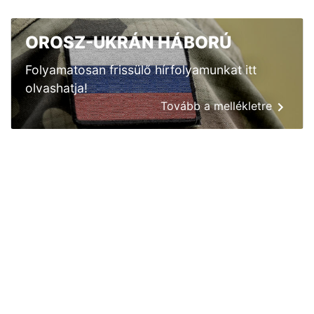
OROSZ-UKRÁN HÁBORÚ
Folyamatosan frissülő hírfolyamunkat itt
olvashatja!
Tovább a mellékletre