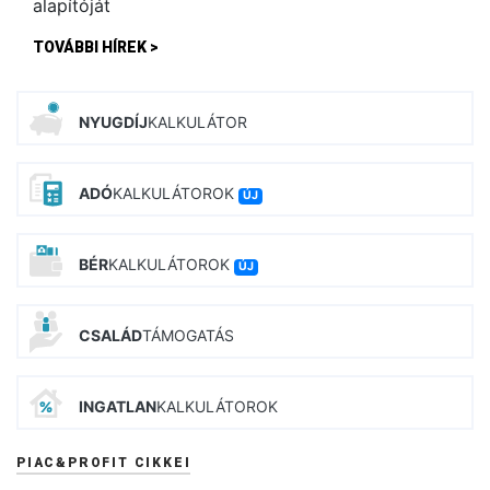
TOVÁBBI HÍREK >
NYUGDÍJ
KALKULÁTOR
ADÓ
KALKULÁTOROK
ÚJ
BÉR
KALKULÁTOROK
ÚJ
CSALÁD
TÁMOGATÁS
INGATLAN
KALKULÁTOROK
PIAC&PROFIT CIKKEI