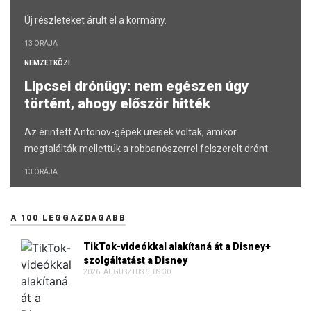
Új részleteket árult el a kormány.
13 ÓRÁJA
NEMZETKÖZI
Lipcsei drónügy: nem egészen úgy
történt, ahogy először hitték
Az érintett Antonov-gépek üresek voltak, amikor
megtalálták mellettük a robbanószerrel felszerelt drónt.
13 ÓRÁJA
A 100 LEGGAZDAGABB
TikTok-videókkal alakítaná át a Disney+
szolgáltatást a Disney
2026. AUGUSZTUS 6. 09:30