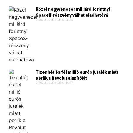
Közel negyvenezer milliárd forintnyi
SpaceX-részvény válhat eladhatóvá
2026. AUGUSZTUS 5. 06:35
Tizenhét és fél millió eurós jutalék miatt
perlik a Revolut alapítóját
2026. AUGUSZTUS 4. 14:27