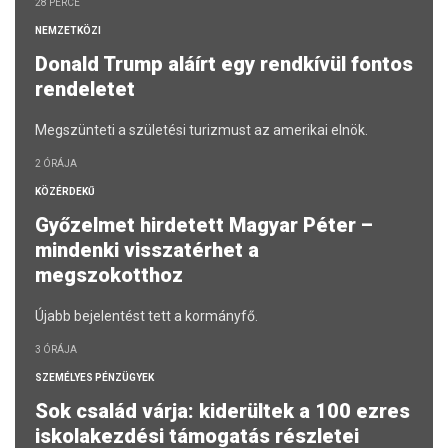
28 PERCE
NEMZETKÖZI
Donald Trump aláírt egy rendkívül fontos
rendeletet
Megszünteti a születési turizmust az amerikai elnök.
2 ÓRÁJA
KÖZÉRDEKŰ
Győzelmet hirdetett Magyar Péter –
mindenki visszatérhet a
megszokotthoz
Újabb bejelentést tett a kormányfő.
3 ÓRÁJA
SZEMÉLYES PÉNZÜGYEK
Sok család várja: kiderültek a 100 ezres
iskolakezdési támogatás részletei