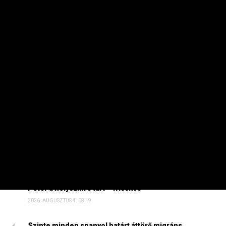
aztán már el sem tudunk költeni. Melyik iskolának van
igaza?
HETI TOP
Dörzsölheti a tenyerét, aki a Lidl, a Penny és az Aldi
üzleteiben vásárol
2026. AUGUSZTUS 3. 05:51
Sokkal olcsóbb lesz végre a tankolás
2026. AUGUSZTUS 5. 12:10
Energiaválság: nem akármi történt Pakson, Magyar
Péter a helyszínre tart – frissítve
2026. AUGUSZTUS 4. 08:19
Szinte minden spanyol határt áttörő migráns