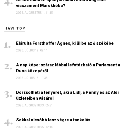
visszament Marokkóba?
2026. AUGUSZTUS 1. 11:15
HAVI TOP
Elárulta Forsthoffer Ágnes, ki ül be az ő székébe
2026. JÚLIUS 19. 09:11
A nap képe: száraz lábbal lefotózható a Parlament a
Duna közepéről
2026. JÚLIUS 18. 11:38
Dörzsölheti a tenyerét, aki a Lidl, a Penny és az Aldi
üzleteiben vásárol
2026. AUGUSZTUS 3. 05:51
Sokkal olcsóbb lesz végre a tankolás
2026. AUGUSZTUS 5. 12:10