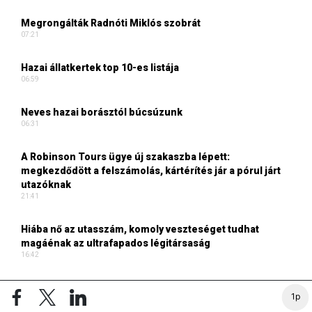
Megrongálták Radnóti Miklós szobrát
07:21
Hazai állatkertek top 10-es listája
06:59
Neves hazai borásztól búcsúzunk
06:31
A Robinson Tours ügye új szakaszba lépett:
megkezdődött a felszámolás, kártérítés jár a pórul járt
utazóknak
21:41
Hiába nő az utasszám, komoly veszteséget tudhat
magáénak az ultrafapados légitársaság
16:42
1p