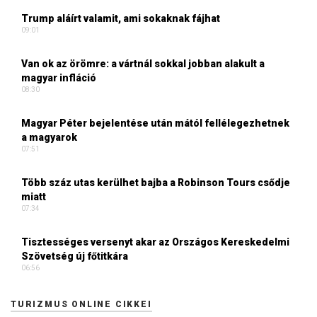
Trump aláírt valamit, ami sokaknak fájhat
09:01
Van ok az örömre: a vártnál sokkal jobban alakult a
magyar infláció
08:30
Magyar Péter bejelentése után mától fellélegezhetnek
a magyarok
07:51
Több száz utas kerülhet bajba a Robinson Tours csődje
miatt
07:34
Tisztességes versenyt akar az Országos Kereskedelmi
Szövetség új főtitkára
06:56
TURIZMUS ONLINE CIKKEI