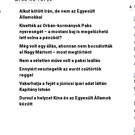
MFOR.HU TOP24
A 
a
Alkut kötött Irán, de nem az Egyesült
Államokkal
Kivették az Orbán-kormányok Paks
nyereségét – a mostani baj is megelőzhető
lett volna a pénzből?
Még volt egy állás, ahonnan nem bocsátották
el Nagy Mártont – most megtörtént
Nem a véletlen műve volt a paksi leállás
Ennyiért vesztegetik az eurót csütörtök
reggel
Vakarhatja a fejét a júniusi ipari adat láttán
Kapitány István
Durvul a helyzet Kína és az Egyesült Államok
között