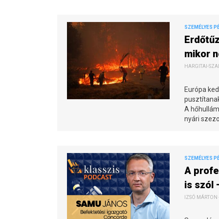
SZEMÉLYES P
Erdőtűz
mikor n
HARGITAI-SZAB
Európa kedv
pusztítanak
A hőhullámo
nyári szezo
SZEMÉLYES P
A profe
is szól
IZSÓ MÁRTON -