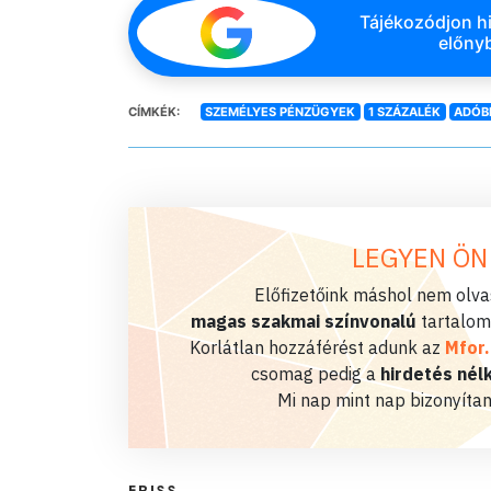
Tájékozódjon hi
előnyb
CÍMKÉK:
SZEMÉLYES PÉNZÜGYEK
1 SZÁZALÉK
ADÓB
LEGYEN ÖN
Előfizetőink máshol nem olvas
magas szakmai színvonalú
tartalom
Korlátlan hozzáférést adunk az
Mfor
csomag pedig a
hirdetés nélk
Mi nap mint nap bizonyítan