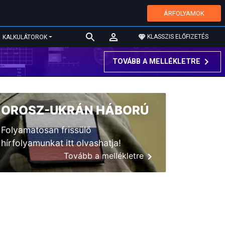
ÁRFOLYAMOK
KLASSZIS ELŐFIZETÉS
KALKULÁTOROK
TOVÁBB A MELLÉKLETRE
OROSZ-UKRÁN HÁBORÚ
Folyamatosan frissülő
hírfolyamunkat itt olvashatja!
Tovább a mellékletre