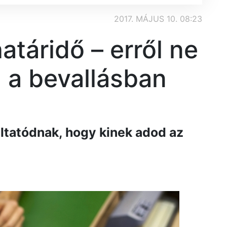
2017. MÁJUS 10. 08:23
atáridő – erről ne
 a bevallásban
tatódnak, hogy kinek adod az