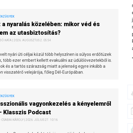
ÉNZÜGYEK
 a nyaralás közelében: mikor véd és
em az utasbiztosítás?
Ó KATA | 2026. AUGUSZTUS 2. 05:54
elt nyári úti céljai közül több helyszínen is súlyos erdőtüzek
, több ezer embert kellett evakuálni az üdülőövezetekből is.
k és a tartós szárazság miatt a jelenség egyre inkább a
n visszatérő velejárója, főleg Dél-Európában.
ÉNZÜGYEK
sszionális vagyonkezelés a kényelemről
 – Klasszis Podcast
 CSABAI KÁROLY | 2026. JÚLIUS 27. 10:16