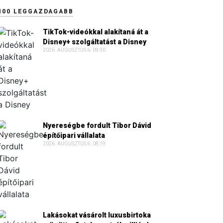
100 LEGGAZDAGABB
TikTok-videókkal alakítaná át a
Disney+ szolgáltatást a Disney
2026. AUGUSZTUS 6. 09:30
Nyereségbe fordult Tibor Dávid
építőipari vállalata
2026. AUGUSZTUS 6. 08:19
Lakásokat vásárolt luxusbirtoka