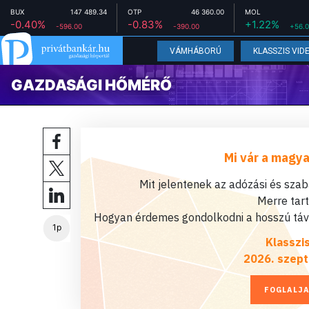
BUX
147 489.34
OTP
46 360.00
MOL
-0.40%
-0.83%
+1.22%
-596.00
-390.00
+56.
VÁMHÁBORÚ
KLASSZIS VID
GAZDASÁGI HŐMÉRŐ
Mi vár a magya
Mit jelentenek az adózási és sza
Merre tar
Hogyan érdemes gondolkodni a hosszú távú
1p
Klasszi
2026. szept
FOGLALJA