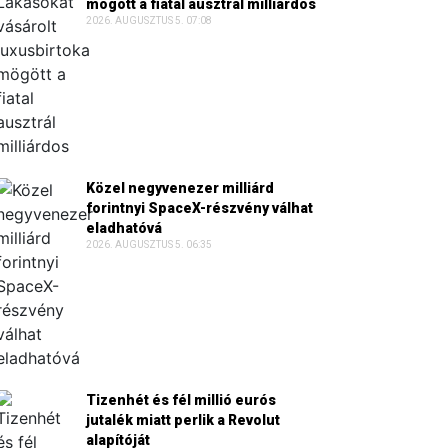
mögött a fiatal ausztrál milliárdos
2026. AUGUSZTUS 5. 07:08
Közel negyvenezer milliárd
forintnyi SpaceX-részvény válhat
eladhatóvá
2026. AUGUSZTUS 5. 06:35
Tizenhét és fél millió eurós
jutalék miatt perlik a Revolut
alapítóját