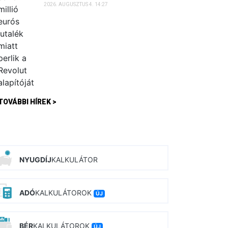
2026. AUGUSZTUS 4. 14:27
TOVÁBBI HÍREK >
NYUGDÍJ
KALKULÁTOR
ADÓ
KALKULÁTOROK
ÚJ
BÉR
KALKULÁTOROK
ÚJ