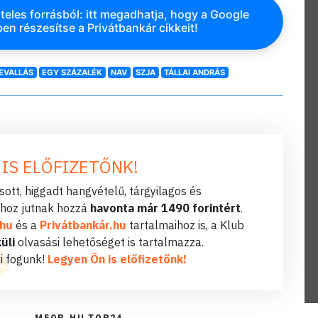
teles forrásból: itt megadhatja, hogy a Google
en részesítse a Privátbankár cikkeit!
EVALLÁS
EGY SZÁZALÉK
NAV
SZJA
TÁLLAI ANDRÁS
 IS ELŐFIZETŐNK!
ott, higgadt hangvételű, tárgyilagos és
hoz jutnak hozzá
havonta már 1490 forintért
.
.hu
és a
Privátbankár.hu
tartalmaihoz is, a Klub
üli
olvasási lehetőséget is tartalmazza.
i fogunk!
Legyen Ön is előfizetőnk!