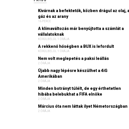
FRISS
Kivárnak a befektetők, közben drágul az olaj, 
gáz és az arany
16 PERCE
A klímaváltozás már benyújtotta a számlát a
vállalatoknak
KÖRÜLBELÜL 1 ÓRÁJA
A rekkenő hőségben a BUX is lefordult
KÖRÜLBELÜL 1 ÓRÁJA
Nem volt meglepetés a paksi leállás
2 ÓRÁJA
Újabb nagy lépésre készülhet a 4iG
Amerikában
2 ÓRÁJA
Minden botrányt túlélt, de egy érthetetlen
hibába belebukhat a FIFA elnöke
2 ÓRÁJA
Március óta nem láttak ilyet Németországban
2 ÓRÁJA