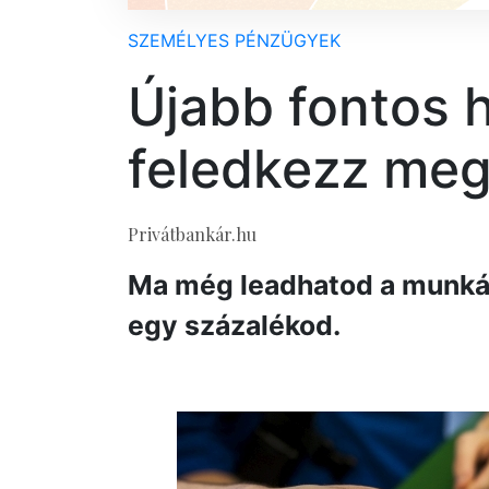
SZEMÉLYES PÉNZÜGYEK
Újabb fontos h
feledkezz meg
Privátbankár.hu
Ma még leadhatod a munkál
egy százalékod.