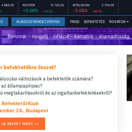
4 664.00
RICHTER
12 120.00
MTELEKOM
2 704.00
+0.08%
-3.08%
00
+10.00
-86.00
FRISS
BEFEKTETÉS
ROVATOK
EÓ
KLASSZIS RENDEZVÉNYEK
Benzinár - nyugdíj - infláció - kamatok - államadósság
r befektetőkre ősszel?
bályozási változások a befektetők számára?
t az állampapírpiac?
 megtakarításokról és az ingatlanbefektetésekről?
s Befektetői Klub
ember 24., Budapest
 LE HELYÉT MOST >>