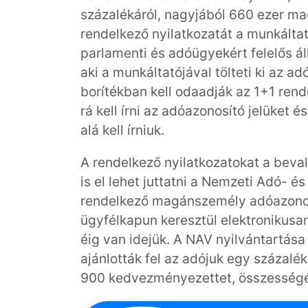
százalékáról, nagyjából 660 ezer m
rendelkező nyilatkozatát a munkálta
parlamenti és adóügyekért felelős ál
aki a munkáltatójával tölteti ki az a
borítékban kell odaadják az 1+1 rende
rá kell írni az adóazonosító jelüket é
alá kell írniuk.
A rendelkező nyilatkozatokat a beva
is el lehet juttatni a Nemzeti Adó- é
rendelkező magánszemély adóazonosító
ügyfélkapun keresztül elektronikusa
éig van idejük. A NAV nyilvántartása 
ajánlották fel az adójuk egy százal
900 kedvezményezettet, összességébe