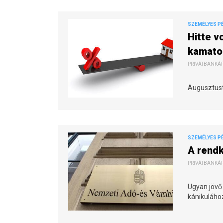
SZEMÉLYES P
Hitte v
kamatok
PRIVÁTBANKÁR.
Augusztustó
SZEMÉLYES P
A rendk
PRIVÁTBANKÁR.
Ugyan jövő 
kánikuláho