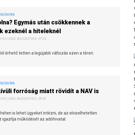
ÉNZÜGYEK
olna? Egymás után csökkennek a
 ezeknél a hiteleknél
HU | 2026. AUGUSZTUS 4. 07:56
l érhető tetten a legújabb változás ezen a téren.
ÉNZÜGYEK
ívüli forróság miatt rövidít a NAV is
HU | 2026. AUGUSZTUS 2. 09:39
héten is lehet ügyeket intézni, de az elviselhetetlen
z igazítja működését az adóhivatal.