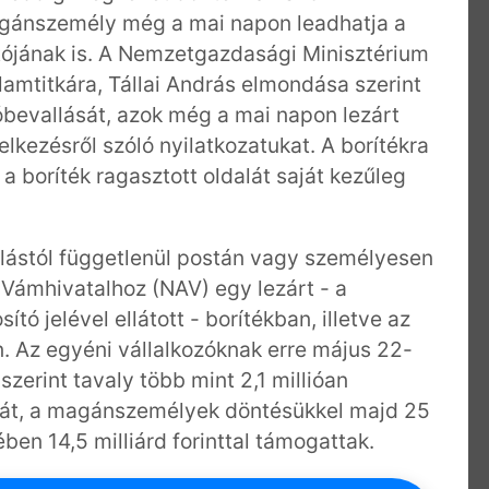
agánszemély még a mai napon leadhatja a
tójának is. A Nemzetgazdasági Minisztérium
lamtitkára, Tállai András elmondása szerint
dóbevallását, azok még a mai napon lezárt
lkezésről szóló nyilatkozatukat. A borítékra
s a boríték ragasztott oldalát saját kezűleg
llástól függetlenül postán vagy személyesen
s Vámhivatalhoz (NAV) egy lezárt - a
 jelével ellátott - borítékban, illetve az
n. Az egyéni vállalkozóknak erre május 22-
szerint tavaly több mint 2,1 millióan
ékát, a magánszemélyek döntésükkel majd 25
n 14,5 milliárd forinttal támogattak.