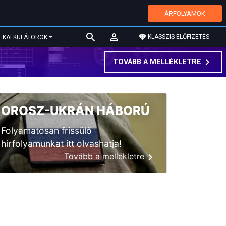
ÁRFOLYAMOK
KLASSZIS ELŐFIZETÉS
KALKULÁTOROK
TOVÁBB A MELLÉKLETRE
OROSZ-UKRÁN HÁBORÚ
Folyamatosan frissülő
hírfolyamunkat itt olvashatja!
Tovább a mellékletre