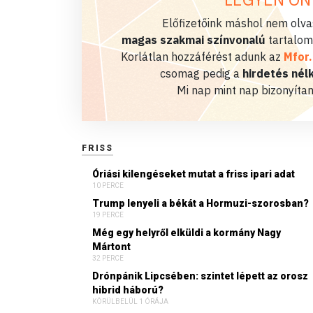
Előfizetőink máshol nem olvas
magas szakmai színvonalú
tartalom
Korlátlan hozzáférést adunk az
Mfor
csomag pedig a
hirdetés nélk
Mi nap mint nap bizonyítan
FRISS
Óriási kilengéseket mutat a friss ipari adat
10 PERCE
Trump lenyeli a békát a Hormuzi-szorosban?
19 PERCE
Még egy helyről elküldi a kormány Nagy
Mártont
32 PERCE
Drónpánik Lipcsében: szintet lépett az orosz
hibrid háború?
KÖRÜLBELÜL 1 ÓRÁJA