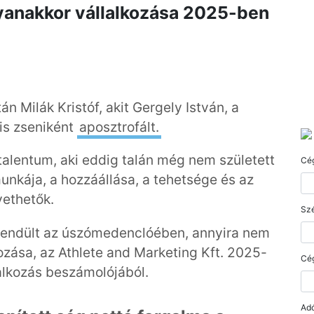
gyanakkor vállalkozása 2025-ben
n Milák Kristóf, akit Gergely István, a
is zseniként
aposztrofált.
 talentum, aki eddig talán még nem született
Cé
nkája, a hozzáállása, a tehetsége és az
vethetők.
Szé
lendült az úszómedenclóében, annyira nem
kozása, az Athlete and Marketing Kft. 2025-
Cé
lalkozás beszámolójából.
Ad