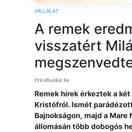
VÁLLALAT
A remek ered
visszatért Mil
megszenvedte 
Privátbankár.hu
Remek hírek érkeztek a két 
Kristófról. Ismét parádézot
Bajnokságon, majd a Mare 
állomásán több dobogós he