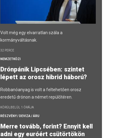
Volt még egy elvarratlan szála a
kormányváltásnak.
32 PERCE
NEMZETKÖZI
Drónpánik Lipcsében: szintet
lépett az orosz hibrid háború?
Robbanóanyag is volt a feltehetően orosz
eredetű drónon a német repülőtéren.
KÖRÜLBELÜL 1 ÓRÁJA
RÉSZVÉNY / DEVIZA / ÁRU
Merre tovább, forint? Ennyit kell
adni egy euróért csütörtökön