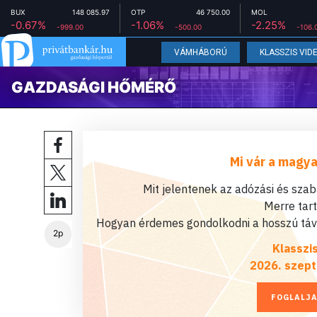
BUX
148 085.97
OTP
46 750.00
MOL
-0.67%
-1.06%
-2.25%
-999.00
-500.00
-106.
VÁMHÁBORÚ
KLASSZIS VID
GAZDASÁGI HŐMÉRŐ
Mi vár a magya
Mit jelentenek az adózási és sza
Merre tar
Hogyan érdemes gondolkodni a hosszú távú
2p
Klasszi
2026. szept
FOGLALJA