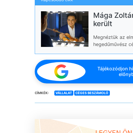
Mága Zoltán
került
Megnéztük az elm
hegedűművész cé
Tájékozódjon hi
előnyb
CÍMKÉK:
VÁLLALAT
CÉGES BESZÁMOLÓ
LEGYEN ÖN