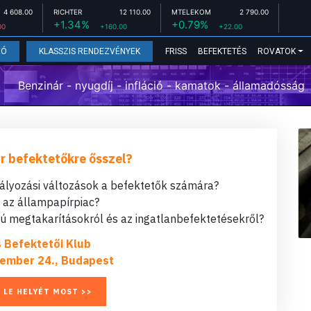
4 608.00
RICHTER
12 110.00
MTELEKOM
2 790.00
+1.34%
+0.79%
00
+160.00
+22.00
FRISS
BEFEKTETÉS
ROVATOK
EÓ
KLASSZIS RENDEZVÉNYEK
Benzinár - nyugdíj - infláció - kamatok - államadósság
r befektetőkre ősszel?
bályozási változások a befektetők számára?
t az állampapírpiac?
 megtakarításokról és az ingatlanbefektetésekről?
s Befektetői Klub
ember 24., Budapest
 LE HELYÉT MOST >>