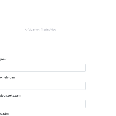
Árfolyamok: TradingView
gnév
khely cím
gjegyzékszám
ószám