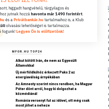
ott, higgadt hangvételű, tárgyilagos és
hoz jutnak hozzá
havonta már 1490 forintért
.
.hu
és a
Privátbankár.hu
tartalmaihoz is, a Klub
üli
olvasási lehetőséget is tartalmazza.
i fogunk!
Legyen Ön is előfizetőnk!
MFOR.HU TOP24
Alkut kötött Irán, de nem az Egyesült
Államokkal
Új mérföldkőhöz érkezett Paks 2 az
energiaválság árnyékában
Az Amnesty szerint nincs rendben, ha Magyar
Péter dönt arról, hogy ki dolgozhat a
közmédiánál
Románia versenyt fut az idővel, ott még csak
most jöhet a neheze