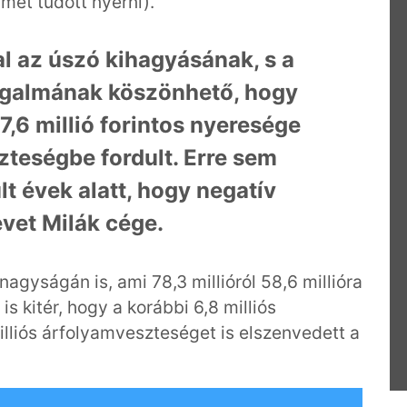
rmet tudott nyerni).
l az úszó kihagyásának, s a
rgalmának köszönhető, hogy
7,6 millió forintos nyeresége
szteségbe fordult. Erre sem
t évek alatt, hogy negatív
vet Milák cége.
agyságán is, ami 78,3 millióról 58,6 millióra
s kitér, hogy a korábbi 6,8 milliós
lliós árfolyamveszteséget is elszenvedett a