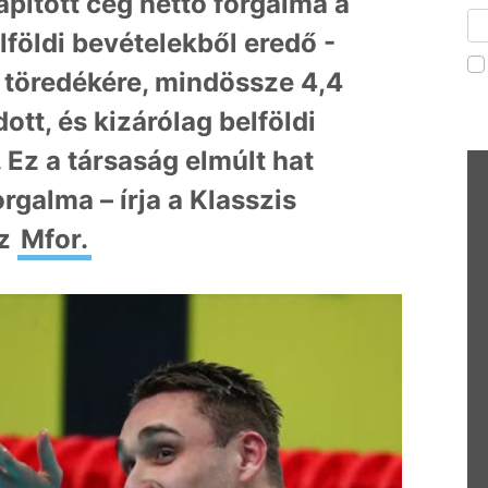
pított cég nettó forgalma a
elföldi bevételekből eredő -
 a töredékére, mindössze 4,4
ott, és kizárólag belföldi
 Ez a társaság elmúlt hat
or
galma – írja a Klasszis
az
Mfor.