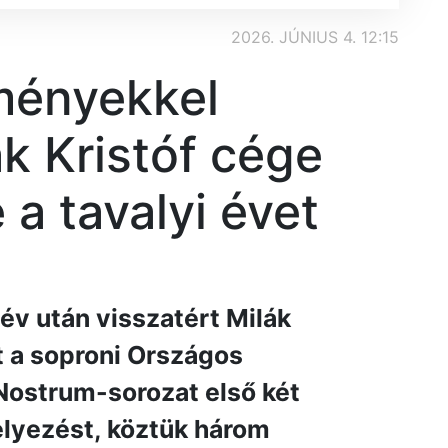
2026. JÚNIUS 4. 12:15
ményekkel
ák Kristóf cége
a tavalyi évet
év után visszatért Milák
t a soproni Országos
Nostrum-sorozat első két
lyezést, köztük három