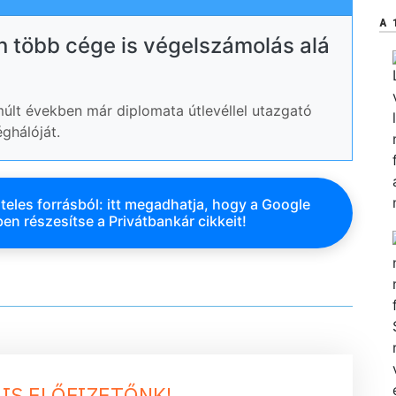
A 
 több cége is végelszámolás alá
últ években már diplomata útlevéllel utazgató
ghálóját.
teles forrásból: itt megadhatja, hogy a Google
en részesítse a Privátbankár cikkeit!
 IS ELŐFIZETŐNK!