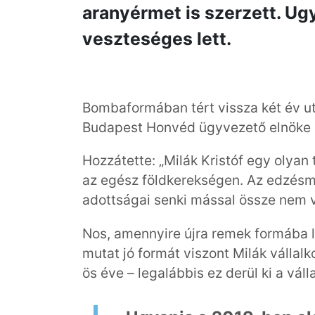
aranyérmet is szerzett. U
veszteséges lett.
Bombaformában tért vissza két év utá
Budapest Honvéd ügyvezető elnöke 
Hozzátette: „Milák Kristóf egy olyan
az egész földkerekségen. Az edzésmu
adottságai senki mással össze nem 
Nos, amennyire újra remek formába 
mutat jó formát viszont Milák vállal
ös éve – legalábbis ez derül ki a vál