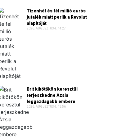
Tizenhét és fél millió eurós
jutalék miatt perlik a Revolut
alapítóját
2026. AUGUSZTUS 4. 14:27
Brit kikötőkön keresztül
terjeszkedne Ázsia
leggazdagabb embere
2026. AUGUSZTUS 4. 13:56