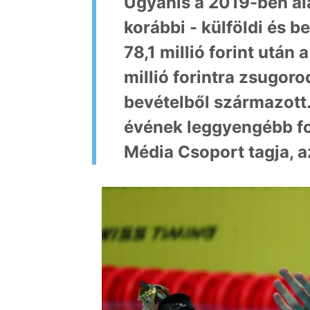
Ugyanis a 2019-ben ala
korábbi - külföldi és b
78,1 millió forint után
millió forintra zsugorod
bevételből származott.
évének leggyengébb f
Média Csoport tagja, 