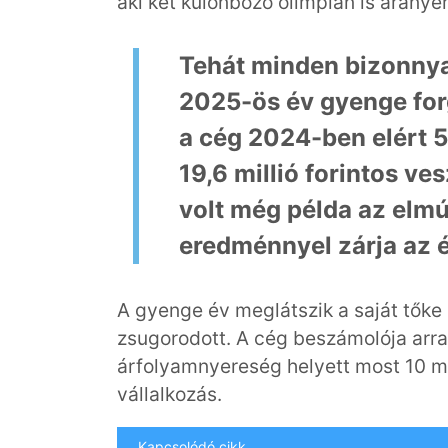
aki két különböző olimpián is aranyé
Tehát minden bizonnya
2025-ös év gyenge fo
a cég 2024-ben elért 5
19,6 millió forintos ve
volt még példa az elmúl
eredménnyel zárja az é
A gyenge év meglátszik a saját tőke n
zsugorodott. A cég beszámolója arra i
árfolyamnyereség helyett most 10 mi
vállalkozás.
Kapcsolódó cikk