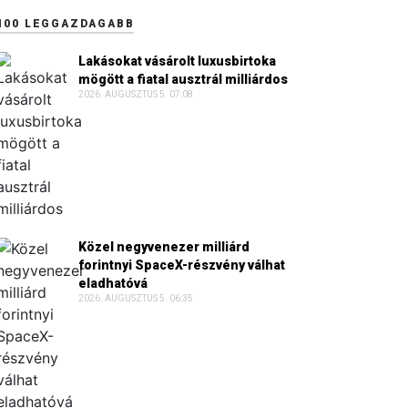
100 LEGGAZDAGABB
Lakásokat vásárolt luxusbirtoka
mögött a fiatal ausztrál milliárdos
2026. AUGUSZTUS 5. 07:08
Közel negyvenezer milliárd
forintnyi SpaceX-részvény válhat
eladhatóvá
2026. AUGUSZTUS 5. 06:35